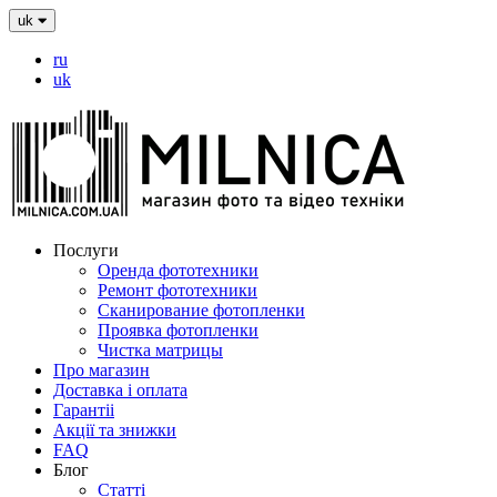
uk
ru
uk
Послуги
Оренда фототехники
Ремонт фототехники
Сканирование фотопленки
Проявка фотопленки
Чистка матрицы
Про магазин
Доставка і оплата
Гарантіі
Акції та знижки
FAQ
Блог
Статті