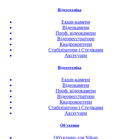
Відеотехніка
Екшн-камери
Відеокамери
Проф. відеокамери
Відеореєстратори
Квадрокоптери
Стабілізатори і Стедіками
Аксесуари
Відеотехніка
Екшн-камери
Відеокамери
Проф. відеокамери
Відеореєстратори
Квадрокоптери
Стабілізатори і Стедіками
Аксесуари
Об'єктиви
Об'єктиви для Nikon