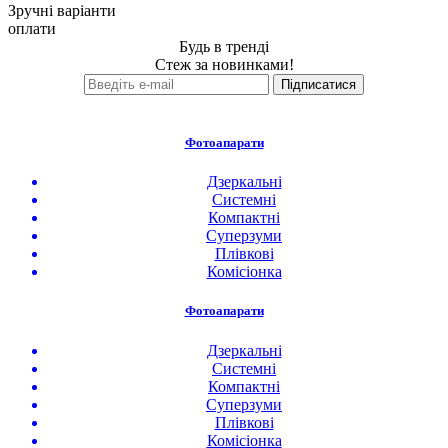
Зручні варіанти
оплати
Будь в тренді
Стеж за новинками!
Фотоапарати
Дзеркальні
Системні
Компактні
Суперзуми
Плівкові
Комісіонка
Фотоапарати
Дзеркальні
Системні
Компактні
Суперзуми
Плівкові
Комісіонка