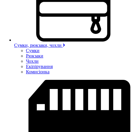
Сумки, рюкзаки, чохли
Сумки
Рюкзаки
Чохли
Екіпірування
Комисіонка