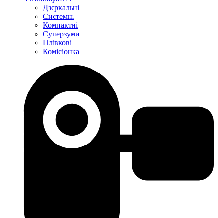
Дзеркальні
Системні
Компактні
Суперзуми
Плівкові
Комісіонка