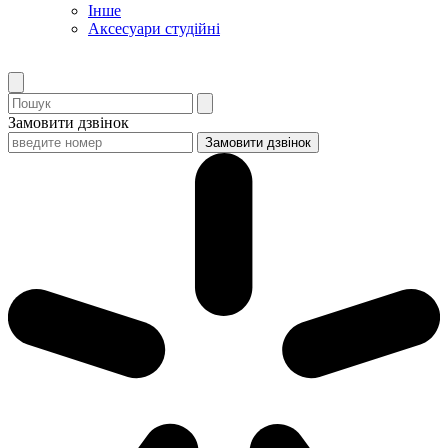
Інше
Аксесуари студійні
Замовити дзвінок