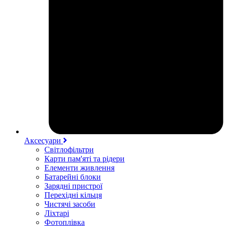
Аксесуари
Світлофільтри
Карти пам'яті та рідери
Елементи живлення
Батарейні блоки
Зарядні пристрої
Перехідні кільця
Чистячі засоби
Ліхтарі
Фотоплівка