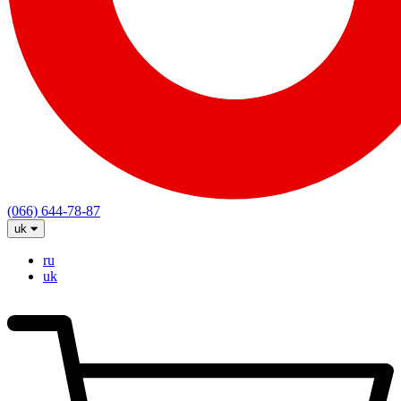
(066) 644-78-87
uk
ru
uk