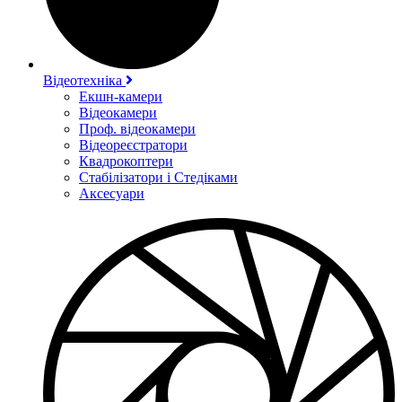
Відеотехніка
Екшн-камери
Відеокамери
Проф. відеокамери
Відеореєстратори
Квадрокоптери
Стабілізатори і Стедіками
Аксесуари