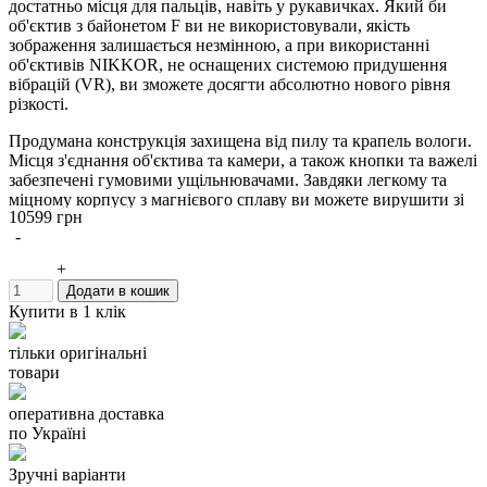
достатньо місця для пальців, навіть у рукавичках. Який би
об'єктив з байонетом F ви не використовували, якість
зображення залишається незмінною, а при використанні
об'єктивів NIKKOR, не оснащених системою придушення
вібрацій (VR), ви зможете досягти абсолютно нового рівня
різкості.
Продумана конструкція захищена від пилу та крапель вологи.
Місця з'єднання об'єктива та камери, а також кнопки та важелі
забезпечені гумовими ущільнювачами. Завдяки легкому та
міцному корпусу з магнієвого сплаву ви можете вирушити зі
10599 грн
своєю фотокамерою будь-куди.
-
+
Додати в кошик
Купити в 1 клік
тільки оригінальні
товари
оперативна доставка
по Україні
Зручні варіанти