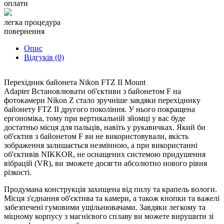
оплати
легка процедура
повернення
Опис
Відгуків (0)
Перехідник байонета Nikon FTZ II Mount
Adapter Встановлювати об'єктиви з байонетом F на
фотокамери Nikon Z стало зручніше завдяки перехіднику
байонету FTZ II другого покоління. У нього покращена
ергономіка, тому при вертикальній зйомці у вас буде
достатньо місця для пальців, навіть у рукавичках. Який би
об'єктив з байонетом F ви не використовували, якість
зображення залишається незмінною, а при використанні
об'єктивів NIKKOR, не оснащених системою придушення
вібрацій (VR), ви зможете досягти абсолютно нового рівня
різкості.
Продумана конструкція захищена від пилу та крапель вологи.
Місця з'єднання об'єктива та камери, а також кнопки та важелі
забезпечені гумовими ущільнювачами. Завдяки легкому та
міцному корпусу з магнієвого сплаву ви можете вирушити зі