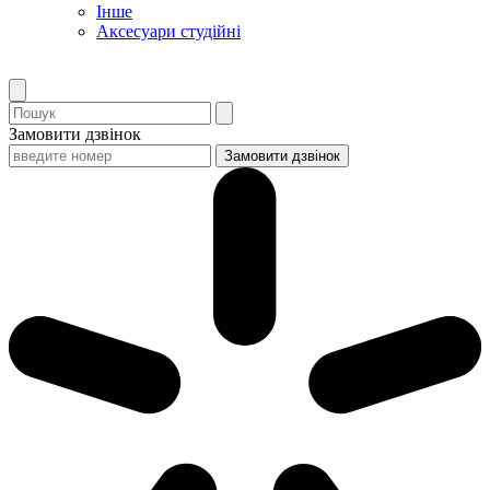
Інше
Аксесуари студійні
Замовити дзвінок