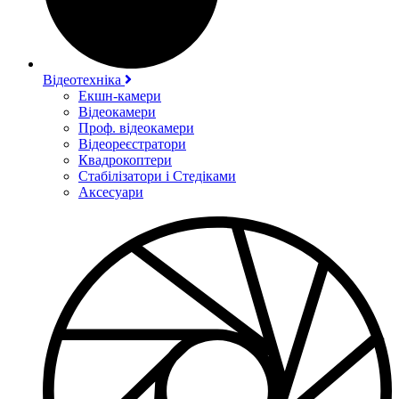
Відеотехніка
Екшн-камери
Відеокамери
Проф. відеокамери
Відеореєстратори
Квадрокоптери
Стабілізатори і Стедіками
Аксесуари