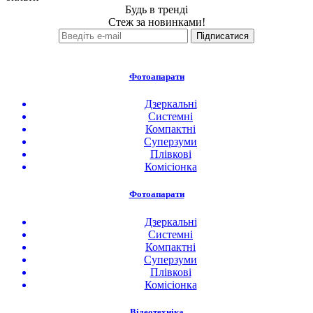
Будь в тренді
Стеж за новинками!
Фотоапарати
Дзеркальні
Системні
Компактні
Суперзуми
Плівкові
Комісіонка
Фотоапарати
Дзеркальні
Системні
Компактні
Суперзуми
Плівкові
Комісіонка
Відеотехніка