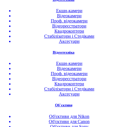
Екшн-камери
Відеокамери
Проф. відеокамери
Відеореєстратори
Квадрокоптери
Стабілізатори і Стедіками
Аксесуари
Відеотехніка
Екшн-камери
Відеокамери
Проф. відеокамери
Відеореєстратори
Квадрокоптери
Стабілізатори і Стедіками
Аксесуари
Об'єктиви
Об'єктиви для Nikon
Об'єктиви для Canon
Об'єктиви для Sony