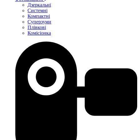
Дзеркальні
Системні
Компактні
Суперзуми
Плівкові
Комісіонка