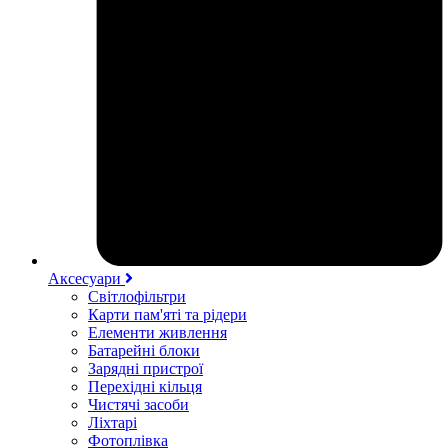
Аксесуари
Світлофільтри
Карти пам'яті та рідери
Елементи живлення
Батарейні блоки
Зарядні пристрої
Перехідні кільця
Чистячі засоби
Ліхтарі
Фотоплівка