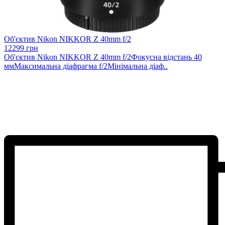
Об'єктив Nikon NIKKOR Z 40mm f/2
12299 грн
Об'єктив Nikon NIKKOR Z 40mm f/2Фокусна відстань 40
ммМаксимальна діафрагма f/2Мінімальна діаф..