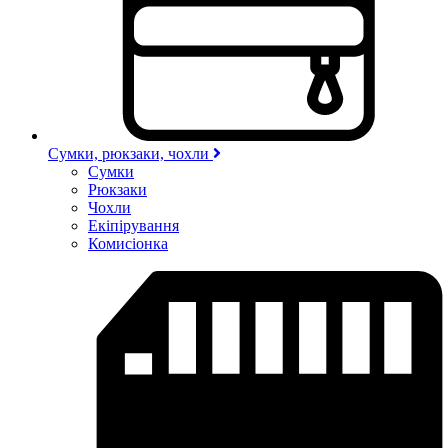
Сумки, рюкзаки, чохли
Сумки
Рюкзаки
Чохли
Екіпірування
Комисіонка