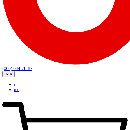
(066) 644-78-87
uk
ru
uk