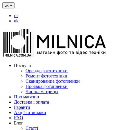
uk
ru
uk
Послуги
Оренда фототехники
Ремонт фототехники
Сканирование фотопленки
Проявка фотопленки
Чистка матрицы
Про магазин
Доставка і оплата
Гарантіі
Акції та знижки
FAQ
Блог
Статті