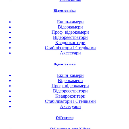
Відеотехніка
Екшн-камери
Відеокамери
Проф. відеокамери
Відеореєстратори
Квадрокоптери
Стабілізатори і Стедіками
Аксесуари
Відеотехніка
Екшн-камери
Відеокамери
Проф. відеокамери
Відеореєстратори
Квадрокоптери
Стабілізатори і Стедіками
Аксесуари
Об'єктиви