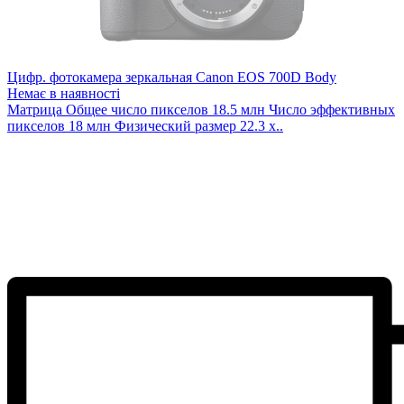
Цифр. фотокамера зеркальная Canon EOS 700D Body
Немає в наявності
Матрица Общее число пикселов 18.5 млн Число эффективных
пикселов 18 млн Физический размер 22.3 х..