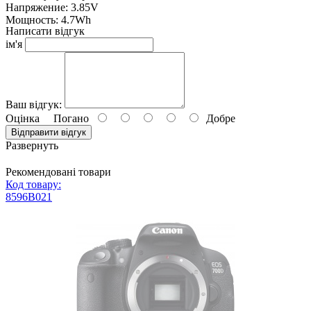
Напряжение: 3.85V
Мощность: 4.7Wh
Написати відгук
Размер: 35x38x10 мм
ім'я
Вес: 31 г
Розмір в упаковці: 45x60x25 мм
Вага в упаковці: 44 г
Производитель: PowerPlant
Гарантия: 12 месяцев
Ваш відгук:
Оцінка
Погано
Добре
Аккумулятор можно использовать вместо оригинального:
AB1
Відправити відгук
Развернуть
Подходит к моделям:
DJI
Рекомендовані товари
Osmo Action AB1
Код товару:
8596B021