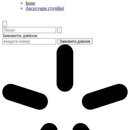
Інше
Аксесуари студійні
Замовити дзвінок