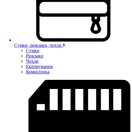
Сумки, рюкзаки, чохли
Сумки
Рюкзаки
Чохли
Екіпірування
Комисіонка