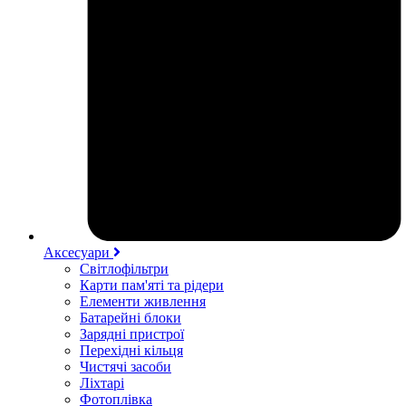
Аксесуари
Світлофільтри
Карти пам'яті та рідери
Елементи живлення
Батарейні блоки
Зарядні пристрої
Перехідні кільця
Чистячі засоби
Ліхтарі
Фотоплівка