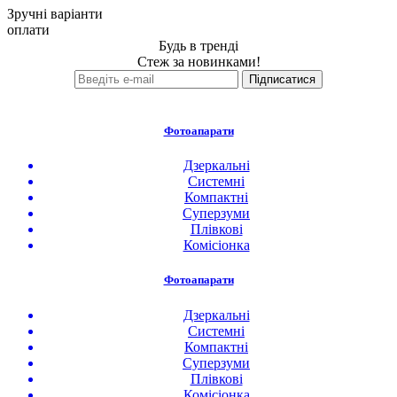
Зручні варіанти
оплати
Будь в тренді
Стеж за новинками!
Фотоапарати
Дзеркальні
Системні
Компактні
Суперзуми
Плівкові
Комісіонка
Фотоапарати
Дзеркальні
Системні
Компактні
Суперзуми
Плівкові
Комісіонка