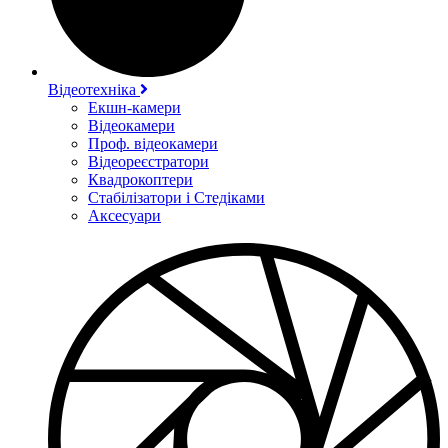
Відеотехніка
Екшн-камери
Відеокамери
Проф. відеокамери
Відеореєстратори
Квадрокоптери
Стабілізатори і Стедіками
Аксесуари