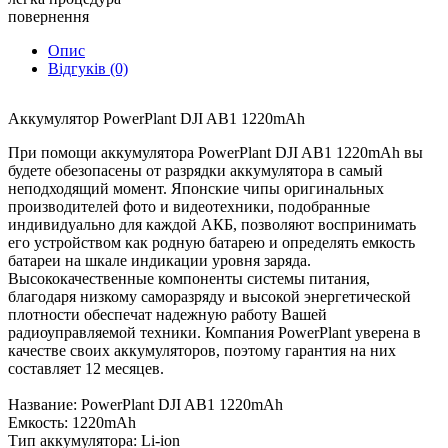
Osmo Action AB1
повернення
Опис
Відгуків (0)
Aккумулятор PowerPlant DJI AB1 1220mAh
При помощи аккумулятора PowerPlant DJI AB1 1220mAh вы
будете обезопасены от разрядки аккумулятора в самый
неподходящий момент. Японские чипы оригинальных
производителей фото и видеотехники, подобранные
индивидуально для каждой АКБ, позволяют воспринимать
его устройством как родную батарею и определять емкость
батареи на шкале индикации уровня заряда.
Высококачественные компоненты системы питания,
благодаря низкому саморазряду и высокой энергетической
плотности обеспечат надежную работу Вашей
радиоуправляемой техники. Компания PowerPlant уверена в
качестве своих аккумуляторов, поэтому гарантия на них
составляет 12 месяцев.
Название: PowerPlant DJI AB1 1220mAh
Емкость: 1220mAh
Тип аккумулятора: Li-ion