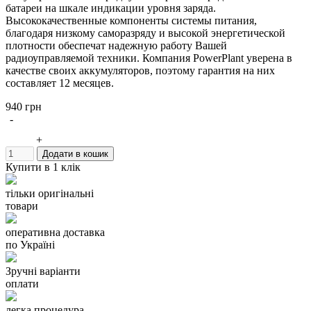
батареи на шкале индикации уровня заряда.
Высококачественные компоненты системы питания,
благодаря низкому саморазряду и высокой энергетической
плотности обеспечат надежную работу Вашей
радиоуправляемой техники. Компания PowerPlant уверена в
качестве своих аккумуляторов, поэтому гарантия на них
составляет 12 месяцев.
940 грн
Название: PowerPlant DJI AB1 1220mAh
-
Емкость: 1220mAh
Тип аккумулятора: Li-ion
+
Напряжение: 3.85V
Додати в кошик
Мощность: 4.7Wh
Купити в 1 клік
Размер: 35x38x10 мм
Вес: 31 г
тільки оригінальні
Розмір в упаковці: 45x60x25 мм
товари
Вага в упаковці: 44 г
Производитель: PowerPlant
оперативна доставка
Гарантия: 12 месяцев
по Україні
Аккумулятор можно использовать вместо оригинального:
AB1
Зручні варіанти
оплати
Подходит к моделям:
DJI
легка процедура