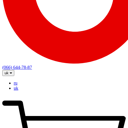
(066) 644-78-87
uk
ru
uk