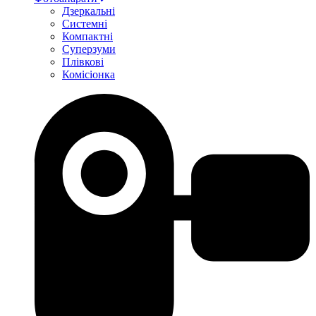
Дзеркальні
Системні
Компактні
Суперзуми
Плівкові
Комісіонка