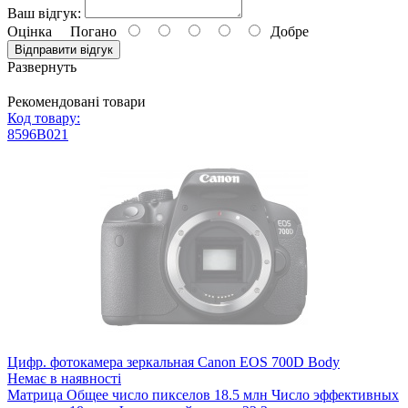
Аккумулятор можно использовать вместо оригинального:
Ваш відгук:
DL-UAV-002
Оцінка
Погано
Добре
Подходит к моделям:
Відправити відгук
DJI Mavic Pro, DJI Mavic Pro Platinum, DJI Mavic Pro (White)
Развернуть
Рекомендовані товари
Код товару:
8596B021
Цифр. фотокамера зеркальная Canon EOS 700D Body
Немає в наявності
Матрица Общее число пикселов 18.5 млн Число эффективных