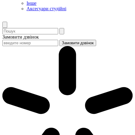
Інше
Аксесуари студійні
Замовити дзвінок