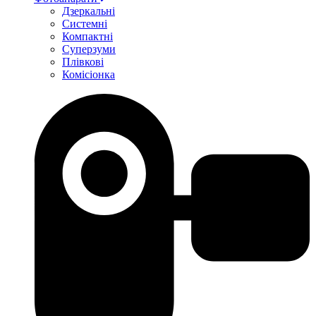
Дзеркальні
Системні
Компактні
Суперзуми
Плівкові
Комісіонка