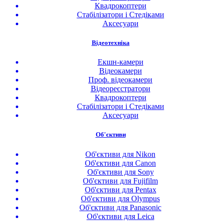
Квадрокоптери
Стабілізатори і Стедіками
Аксесуари
Відеотехніка
Екшн-камери
Відеокамери
Проф. відеокамери
Відеореєстратори
Квадрокоптери
Стабілізатори і Стедіками
Аксесуари
Об'єктиви
Об'єктиви для Nikon
Об'єктиви для Canon
Об'єктиви для Sony
Об'єктиви для Fujifilm
Об'єктиви для Pentax
Об'єктиви для Olympus
Об'єктиви для Panasonic
Об'єктиви для Leica