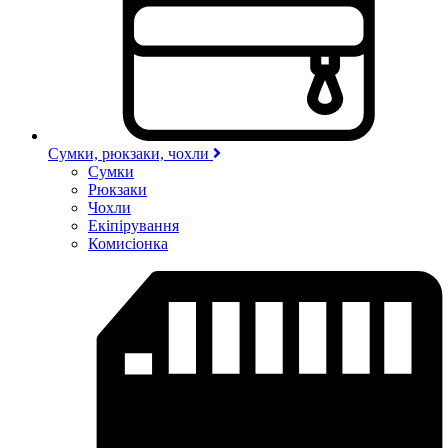
Сумки, рюкзаки, чохли
Сумки
Рюкзаки
Чохли
Екіпірування
Комисіонка