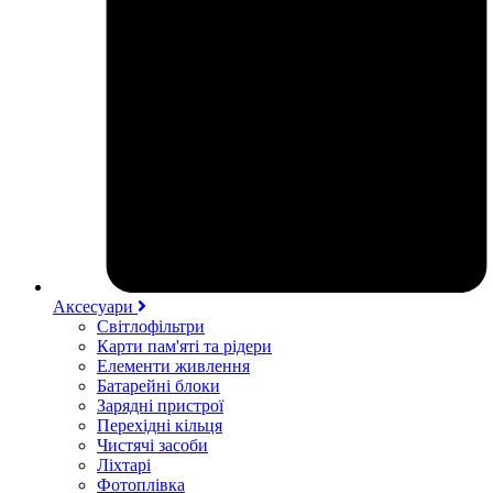
Аксесуари
Світлофільтри
Карти пам'яті та рідери
Елементи живлення
Батарейні блоки
Зарядні пристрої
Перехідні кільця
Чистячі засоби
Ліхтарі
Фотоплівка