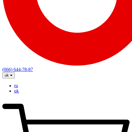
(066) 644-78-87
uk
ru
uk