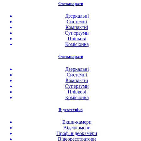
Фотоапарати
Дзеркальні
Системні
Компактні
Суперзуми
Плівкові
Комісіонка
Фотоапарати
Дзеркальні
Системні
Компактні
Суперзуми
Плівкові
Комісіонка
Відеотехніка
Екшн-камери
Відеокамери
Проф. відеокамери
Відеореєстратори