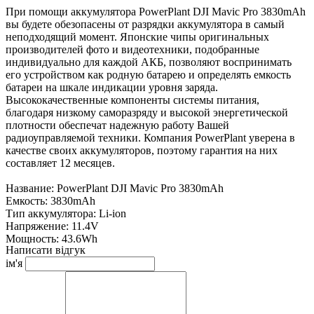
При помощи аккумулятора PowerPlant DJI Mavic Pro 3830mAh
вы будете обезопасены от разрядки аккумулятора в самый
неподходящий момент. Японские чипы оригинальных
производителей фото и видеотехники, подобранные
индивидуально для каждой АКБ, позволяют воспринимать
его устройством как родную батарею и определять емкость
батареи на шкале индикации уровня заряда.
Высококачественные компоненты системы питания,
благодаря низкому саморазряду и высокой энергетической
плотности обеспечат надежную работу Вашей
радиоуправляемой техники. Компания PowerPlant уверена в
качестве своих аккумуляторов, поэтому гарантия на них
составляет 12 месяцев.
Название: PowerPlant DJI Mavic Pro 3830mAh
Емкость: 3830mAh
Тип аккумулятора: Li-ion
Напряжение: 11.4V
Мощность: 43.6Wh
Написати відгук
Размер: 65*104*35 мм
ім'я
Вес: 251 г
Производитель: PowerPlant
Гарантия: 12 месяцев