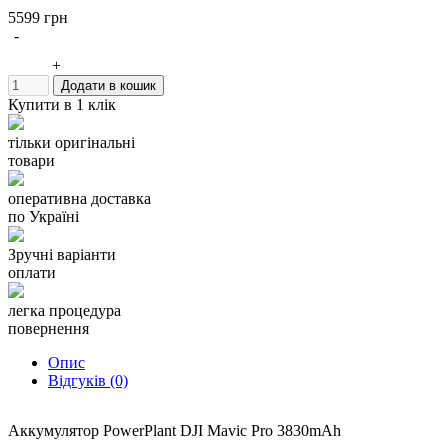
5599 грн
Название: PowerPlant DJI Mavic Pro 3830mAh
-
Емкость: 3830mAh
Тип аккумулятора: Li-ion
+
Напряжение: 11.4V
Додати в кошик
Мощность: 43.6Wh
Купити в 1 клік
Размер: 65*104*35 мм
Вес: 251 г
тільки оригінальні
Производитель: PowerPlant
товари
Гарантия: 12 месяцев
оперативна доставка
Аккумулятор можно использовать вместо оригинального:
по Україні
DL-UAV-002
Подходит к моделям:
Зручні варіанти
DJI Mavic Pro, DJI Mavic Pro Platinum, DJI Mavic Pro (White)
оплати
легка процедура
повернення
Опис
Відгуків (0)
Аккумулятор PowerPlant DJI Mavic Pro 3830mAh