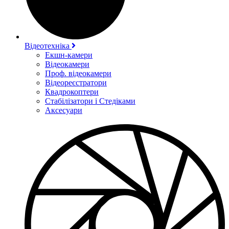
Відеотехніка
Екшн-камери
Відеокамери
Проф. відеокамери
Відеореєстратори
Квадрокоптери
Стабілізатори і Стедіками
Аксесуари