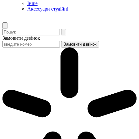
Інше
Аксесуари студійні
Замовити дзвінок