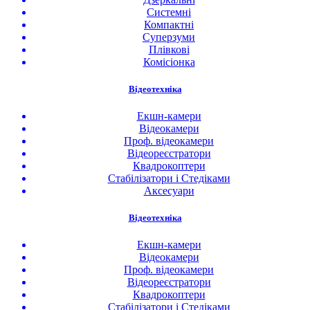
Системні
Компактні
Суперзуми
Плівкові
Комісіонка
Відеотехніка
Екшн-камери
Відеокамери
Проф. відеокамери
Відеореєстратори
Квадрокоптери
Стабілізатори і Стедіками
Аксесуари
Відеотехніка
Екшн-камери
Відеокамери
Проф. відеокамери
Відеореєстратори
Квадрокоптери
Стабілізатори і Стедіками