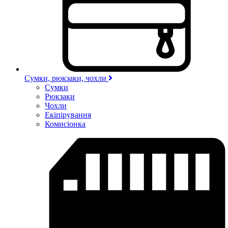
Сумки, рюкзаки, чохли
Сумки
Рюкзаки
Чохли
Екіпірування
Комисіонка