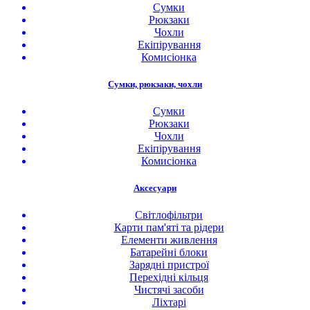
Сумки
Рюкзаки
Чохли
Екіпірування
Комисіонка
Сумки, рюкзаки, чохли
Сумки
Рюкзаки
Чохли
Екіпірування
Комисіонка
Аксесуари
Світлофільтри
Карти пам'яті та рідери
Елементи живлення
Батарейні блоки
Зарядні пристрої
Перехідні кільця
Чистячі засоби
Ліхтарі