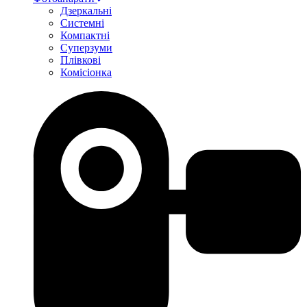
Дзеркальні
Системні
Компактні
Суперзуми
Плівкові
Комісіонка