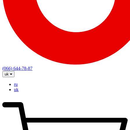
(066) 644-78-87
uk
ru
uk