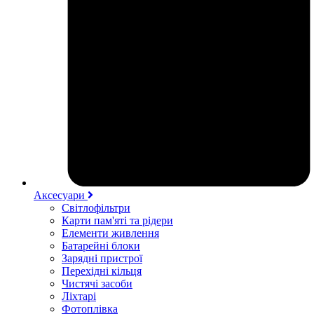
Аксесуари
Світлофільтри
Карти пам'яті та рідери
Елементи живлення
Батарейні блоки
Зарядні пристрої
Перехідні кільця
Чистячі засоби
Ліхтарі
Фотоплівка