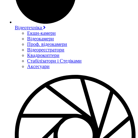
Відеотехніка
Екшн-камери
Відеокамери
Проф. відеокамери
Відеореєстратори
Квадрокоптери
Стабілізатори і Стедіками
Аксесуари