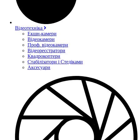
Відеотехніка
Екшн-камери
Відеокамери
Проф. відеокамери
Відеореєстратори
Квадрокоптери
Стабілізатори і Стедіками
Аксесуари