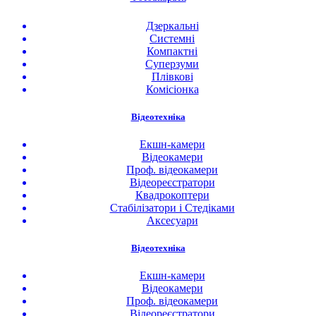
Дзеркальні
Системні
Компактні
Суперзуми
Плівкові
Комісіонка
Відеотехніка
Екшн-камери
Відеокамери
Проф. відеокамери
Відеореєстратори
Квадрокоптери
Стабілізатори і Стедіками
Аксесуари
Відеотехніка
Екшн-камери
Відеокамери
Проф. відеокамери
Відеореєстратори