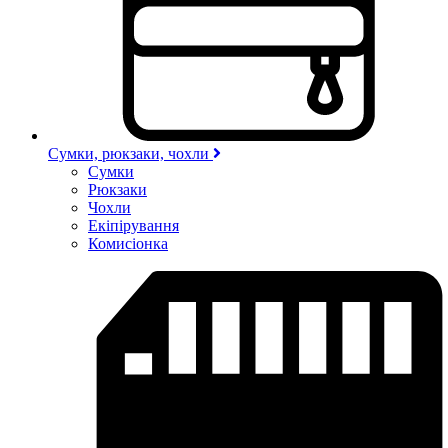
Сумки, рюкзаки, чохли
Сумки
Рюкзаки
Чохли
Екіпірування
Комисіонка