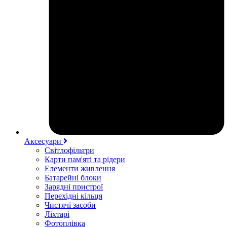
Аксесуари
Світлофільтри
Карти пам'яті та рідери
Елементи живлення
Батарейні блоки
Зарядні пристрої
Перехідні кільця
Чистячі засоби
Ліхтарі
Фотоплівка