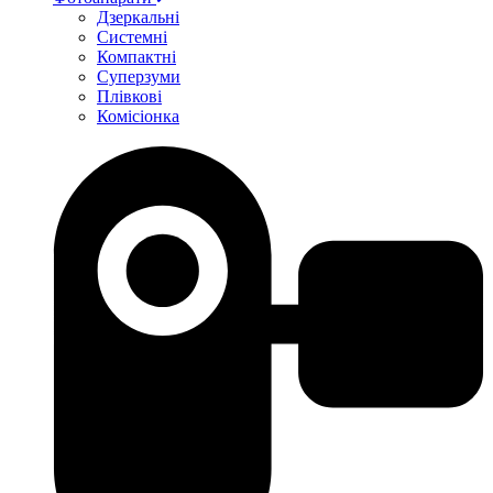
Дзеркальні
Системні
Компактні
Суперзуми
Плівкові
Комісіонка