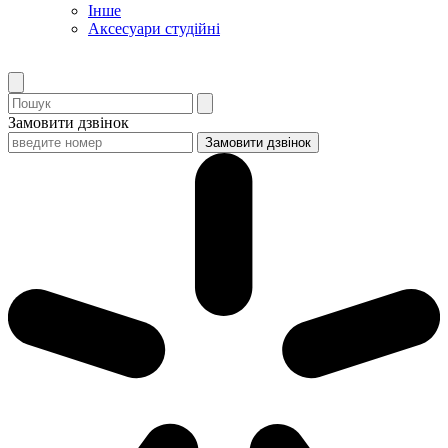
Інше
Аксесуари студійні
Замовити дзвінок