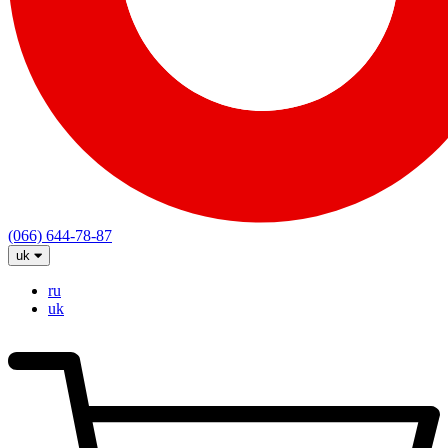
(066) 644-78-87
uk
ru
uk