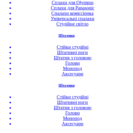
Сплахи для Olympus
Сплахи для Panasonic
Спалахи коміссіонка
Універсальні спалахи
Студійне світло
Штативи
Стійки студійні
Штативні ноги
Штатив з головою
Голови
Монопод
Аксесуари
Штативи
Стійки студійні
Штативні ноги
Штатив з головою
Голови
Монопод
Аксесуари