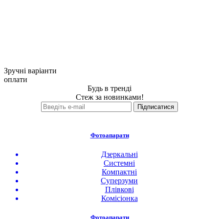
Зручні варіанти
оплати
Будь в тренді
Стеж за новинками!
Фотоапарати
Дзеркальні
Системні
Компактні
Суперзуми
Плівкові
Комісіонка
Фотоапарати