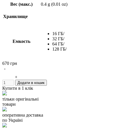
Вес (макс.)
0.4 g (0.01 oz)
Хранилище
16 ГБ/
32 ГБ/
Емкость
64 ГБ/
128 ГБ/
670 грн
Рабочая обстановка
-
+
Рабочая
-25°C (-13°F) ~ 85°C (185°F)
Додати в кошик
температура
Купити в 1 клік
Рабочее
2.7В~3.6В
напряжение
тільки оригінальні
товари
Производительность
оперативна доставка
по Україні