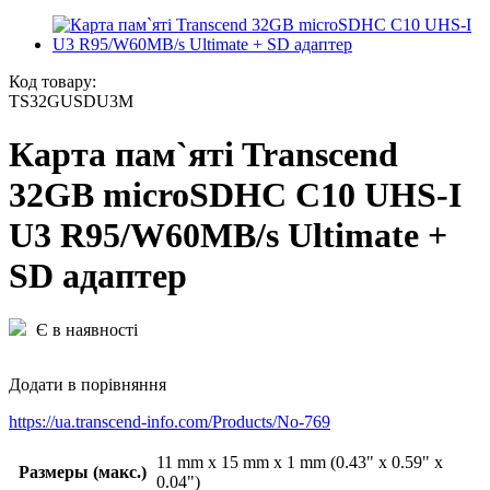
Код товару:
TS32GUSDU3M
Карта пам`ятi Transcend
32GB microSDHC C10 UHS-I
U3 R95/W60MB/s Ultimate +
SD адаптер
Є в наявності
Додати в порівняння
https://ua.transcend-info.com/Products/No-769
11 mm x 15 mm x 1 mm (0.43" x 0.59" x
Размеры (макс.)
0.04")