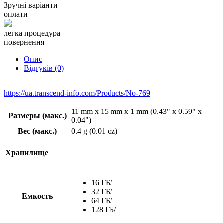
UHS-I U3
Зручні варіанти
Класс
V30
оплати
Скорость чтения
легка процедура
95 MБ/с
(макс.)
повернення
Скорость записи
60 MБ/с
(макс.)
Опис
Відгуків (0)
Кол-во циклов
подключения/
10,000
отключения
https://ua.transcend-info.com/Products/No-769
Производительность может
11 mm x 15 mm x 1 mm (0.43" x 0.59" x
варьироваться из-за аппаратной
Размеры (макс.)
0.04")
Примечание
части компьютора, установленных
Вес (макс.)
0.4 g (0.01 oz)
программ, использования и емкости
накопителя.
Хранилище
Гарантия
16 ГБ/
32 ГБ/
Емкость
CE/
64 ГБ/
FCC/
128 ГБ/
Сертификат
BSMI/