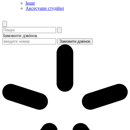
Інше
Аксесуари студійні
Замовити дзвінок