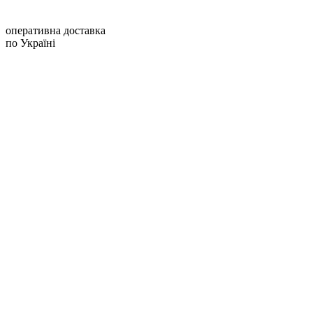
Совместимость
оперативна доставка
по Україні
видеорегистратор/
Поддерживаемые
цифровая камера/
устройства
смартфоны/
планшеты/