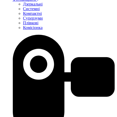
Дзеркальні
Системні
Компактні
Суперзуми
Плівкові
Комісіонка