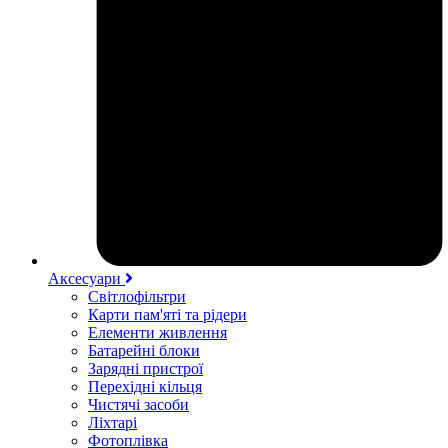
Аксесуари
Світлофільтри
Карти пам'яті та рідери
Елементи живлення
Батарейні блоки
Зарядні пристрої
Перехідні кільця
Чистячі засоби
Ліхтарі
Фотоплівка