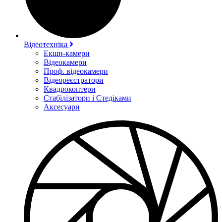
Відеотехніка
Екшн-камери
Відеокамери
Проф. відеокамери
Відеореєстратори
Квадрокоптери
Стабілізатори і Стедіками
Аксесуари