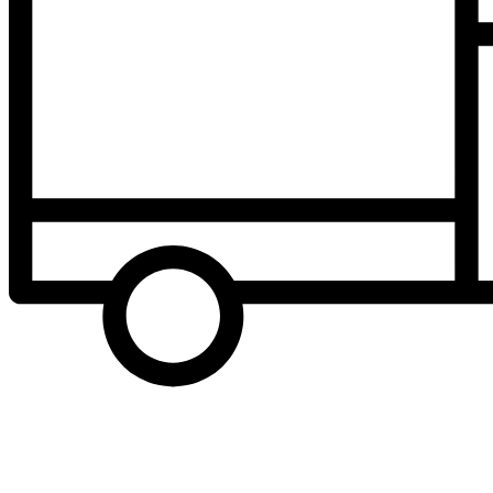
Производительность может
варьироваться из-за аппаратной
Примечание
части компьютора, установленных
программ, использования и емкости
накопителя.
Гарантия
CE/
FCC/
Сертификат
BSMI/
RCM/
Гарантия
Пятилетняя Ограниченная Гарантия
Здесь
можно найти дополнительную
Условия
информацию об условиях гарантии
гарантии
Transcend.