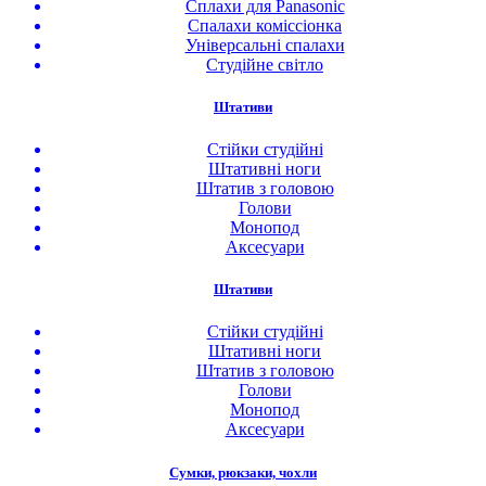
Сплахи для Panasonic
Спалахи коміссіонка
Універсальні спалахи
Студійне світло
Штативи
Стійки студійні
Штативні ноги
Штатив з головою
Голови
Монопод
Аксесуари
Штативи
Стійки студійні
Штативні ноги
Штатив з головою
Голови
Монопод
Аксесуари
Сумки, рюкзаки, чохли