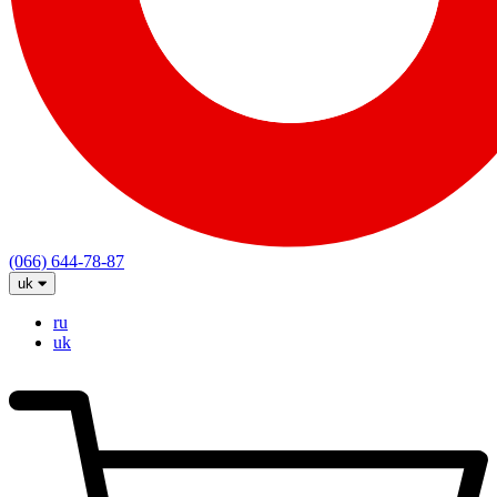
(066) 644-78-87
uk
ru
uk