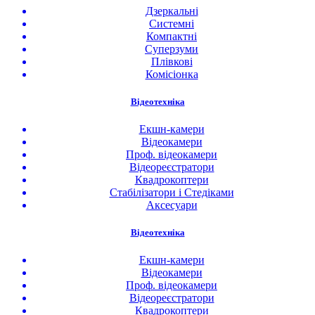
Дзеркальні
Системні
Компактні
Суперзуми
Плівкові
Комісіонка
Відеотехніка
Екшн-камери
Відеокамери
Проф. відеокамери
Відеореєстратори
Квадрокоптери
Стабілізатори і Стедіками
Аксесуари
Відеотехніка
Екшн-камери
Відеокамери
Проф. відеокамери
Відеореєстратори
Квадрокоптери