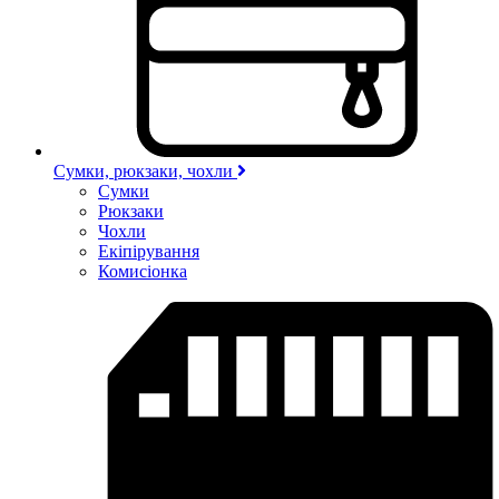
Сумки, рюкзаки, чохли
Сумки
Рюкзаки
Чохли
Екіпірування
Комисіонка