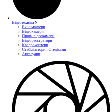
Відеотехніка
Екшн-камери
Відеокамери
Проф. відеокамери
Відеореєстратори
Квадрокоптери
Стабілізатори і Стедіками
Аксесуари