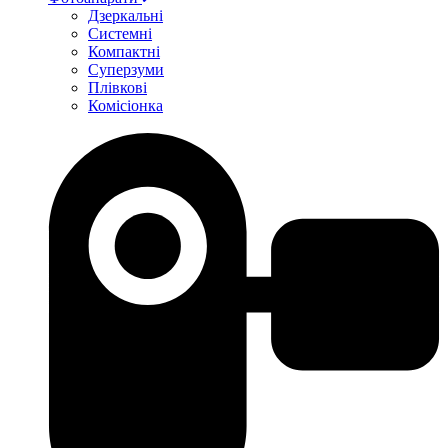
Дзеркальні
Системні
Компактні
Суперзуми
Плівкові
Комісіонка