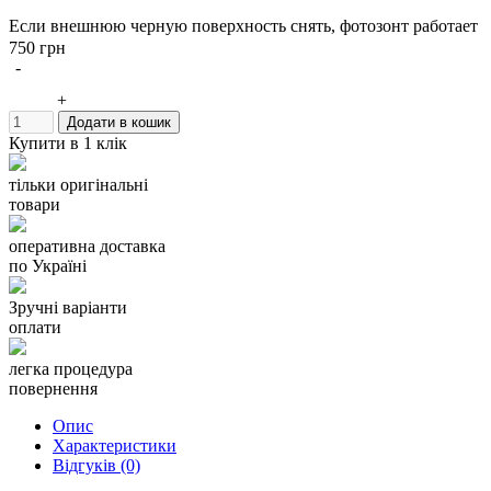
Если внешнюю черную поверхность снять, фотозонт работает
на просвет, создавая мягкий, сильно рассеянный свет.
750 грн
-
Зонт устанавливается в специальный держатель для вспышки
+
и зонта, либо в отверстие рефлекторной насадки для
Додати в кошик
вспышки.
Купити в 1 клік
тільки оригінальні
товари
оперативна доставка
по Україні
Зручні варіанти
оплати
легка процедура
повернення
Опис
Характеристики
Відгуків (0)