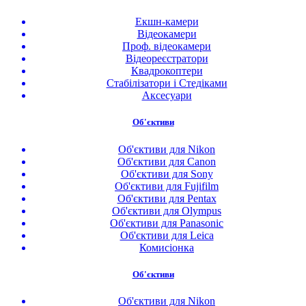
Екшн-камери
Відеокамери
Проф. відеокамери
Відеореєстратори
Квадрокоптери
Стабілізатори і Стедіками
Аксесуари
Об'єктиви
Об'єктиви для Nikon
Об'єктиви для Canon
Об'єктиви для Sony
Об'єктиви для Fujifilm
Об'єктиви для Pentax
Об'єктиви для Olympus
Об'єктиви для Panasonic
Об'єктиви для Leica
Комисіонка
Об'єктиви
Об'єктиви для Nikon