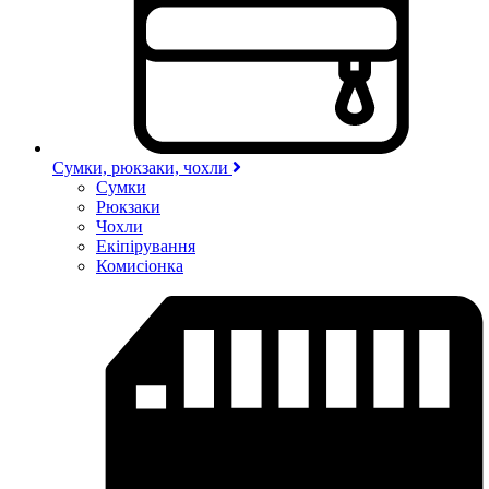
Сумки, рюкзаки, чохли
Сумки
Рюкзаки
Чохли
Екіпірування
Комисіонка