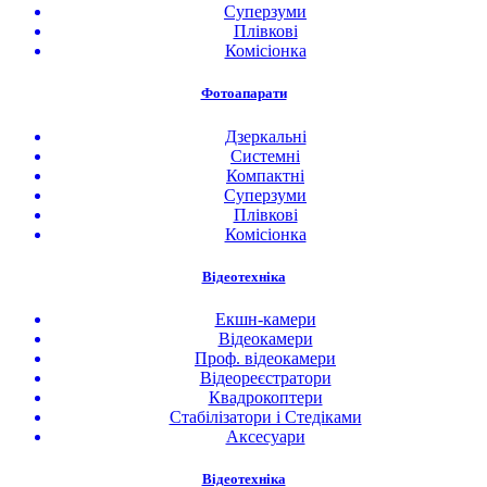
Суперзуми
Плівкові
Комісіонка
Фотоапарати
Дзеркальні
Системні
Компактні
Суперзуми
Плівкові
Комісіонка
Відеотехніка
Екшн-камери
Відеокамери
Проф. відеокамери
Відеореєстратори
Квадрокоптери
Стабілізатори і Стедіками
Аксесуари
Відеотехніка