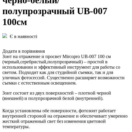
черно-белый/
полупрозрачный UB-007
100см
Є в наявності
Додати в порівняння
Зонт на отражение и просвет Mircopro UB-007 100 см
(черный,серебристый,полупрозрачный) – простой в
использовании и эффективный инструмент для работы со
светом. Подходит как для студийной съемки, так и для
уличных фотосессий. Существенно расширяет возможности
съемки с естественным освещением.
Зонт состоит из двух поверхностей – плотной черной
(внешней) и полупрозрачной белой (внутренней).
Когда установлены обе поверхности, фотозонт работает
внутренней стороной на отражение и обеспечивает умеренно
жесткий отраженный свет без изменения цветовой
температуры.