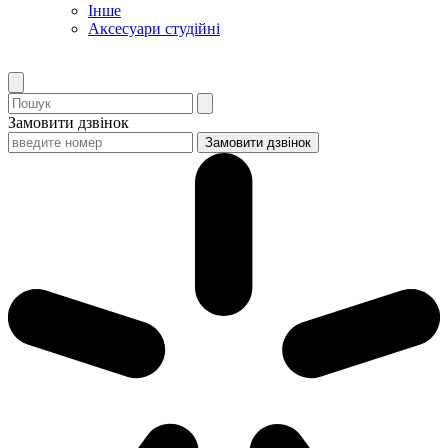
Інше
Аксесуари студійні
Замовити дзвінок