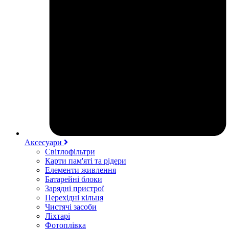
Аксесуари
Світлофільтри
Карти пам'яті та рідери
Елементи живлення
Батарейні блоки
Зарядні пристрої
Перехідні кільця
Чистячі засоби
Ліхтарі
Фотоплівка