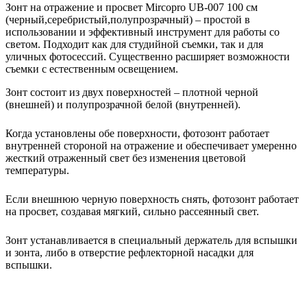
Зонт на отражение и просвет Mircopro UB-007 100 см
(черный,серебристый,полупрозрачный) – простой в
использовании и эффективный инструмент для работы со
светом. Подходит как для студийной съемки, так и для
уличных фотосессий. Существенно расширяет возможности
съемки с естественным освещением.
Зонт состоит из двух поверхностей – плотной черной
(внешней) и полупрозрачной белой (внутренней).
Когда установлены обе поверхности, фотозонт работает
внутренней стороной на отражение и обеспечивает умеренно
жесткий отраженный свет без изменения цветовой
температуры.
Если внешнюю черную поверхность снять, фотозонт работает
на просвет, создавая мягкий, сильно рассеянный свет.
Зонт устанавливается в специальный держатель для вспышки
и зонта, либо в отверстие рефлекторной насадки для
вспышки.