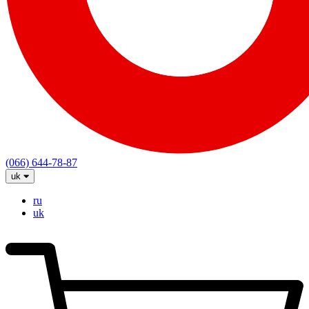
(066) 644-78-87
uk
ru
uk