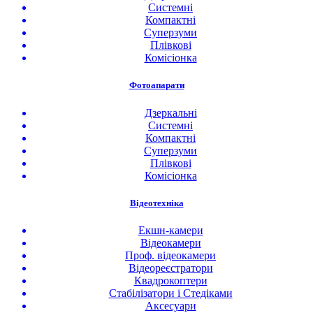
Системні
Компактні
Суперзуми
Плівкові
Комісіонка
Фотоапарати
Дзеркальні
Системні
Компактні
Суперзуми
Плівкові
Комісіонка
Відеотехніка
Екшн-камери
Відеокамери
Проф. відеокамери
Відеореєстратори
Квадрокоптери
Стабілізатори і Стедіками
Аксесуари