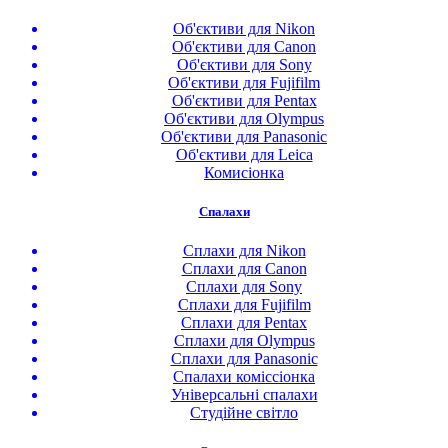
Об'єктиви для Nikon
Об'єктиви для Canon
Об'єктиви для Sony
Об'єктиви для Fujifilm
Об'єктиви для Pentax
Об'єктиви для Olympus
Об'єктиви для Panasonic
Об'єктиви для Leica
Комисіонка
Спалахи
Сплахи для Nikon
Сплахи для Canon
Сплахи для Sony
Сплахи для Fujifilm
Сплахи для Pentax
Сплахи для Olympus
Сплахи для Panasonic
Спалахи коміссіонка
Універсальні спалахи
Студійне світло