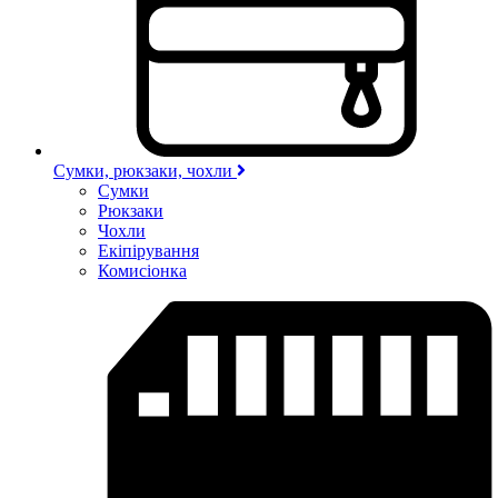
Сумки, рюкзаки, чохли
Сумки
Рюкзаки
Чохли
Екіпірування
Комисіонка