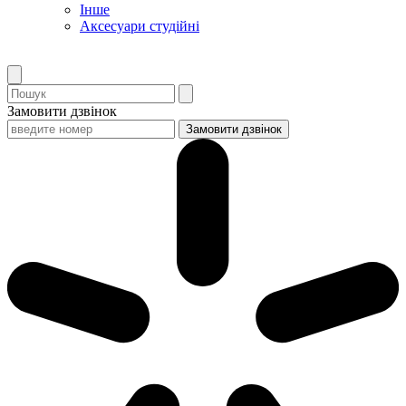
Інше
Аксесуари студійні
Замовити дзвінок