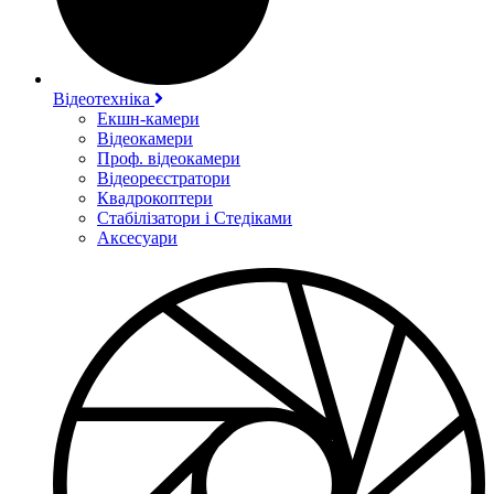
Відеотехніка
Екшн-камери
Відеокамери
Проф. відеокамери
Відеореєстратори
Квадрокоптери
Стабілізатори і Стедіками
Аксесуари