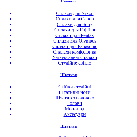
Спалахи
Сплахи для Nikon
Сплахи для Canon
Сплахи для Sony
Сплахи для Fujifilm
Сплахи для Pentax
Сплахи для Olympus
Сплахи для Panasonic
Спалахи коміссіонка
Універсальні спалахи
Студійне світло
Штативи
Стійки студійні
Штативні ноги
Штатив з головою
Голови
Монопод
Аксесуари
Штативи