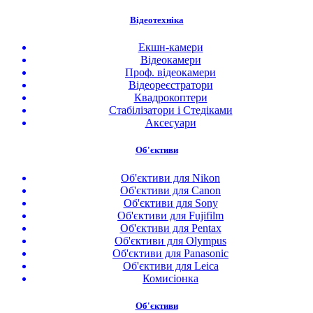
Відеотехніка
Екшн-камери
Відеокамери
Проф. відеокамери
Відеореєстратори
Квадрокоптери
Стабілізатори і Стедіками
Аксесуари
Об'єктиви
Об'єктиви для Nikon
Об'єктиви для Canon
Об'єктиви для Sony
Об'єктиви для Fujifilm
Об'єктиви для Pentax
Об'єктиви для Olympus
Об'єктиви для Panasonic
Об'єктиви для Leica
Комисіонка
Об'єктиви