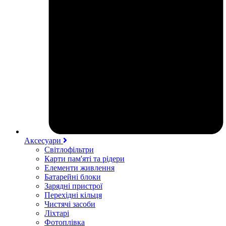
Аксесуари
Світлофільтри
Карти пам'яті та рідери
Елементи живлення
Батарейні блоки
Зарядні пристрої
Перехідні кільця
Чистячі засоби
Ліхтарі
Фотоплівка