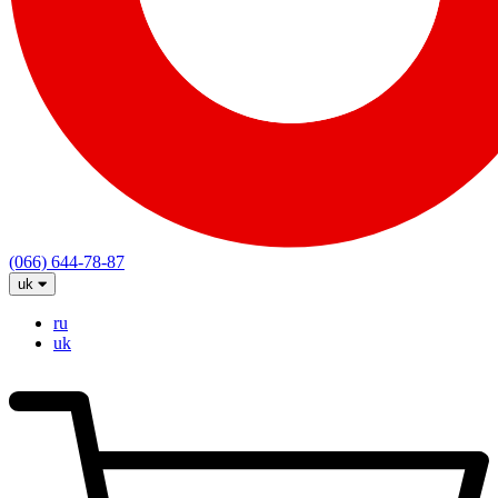
(066) 644-78-87
uk
ru
uk