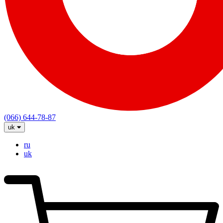
(066) 644-78-87
uk
ru
uk