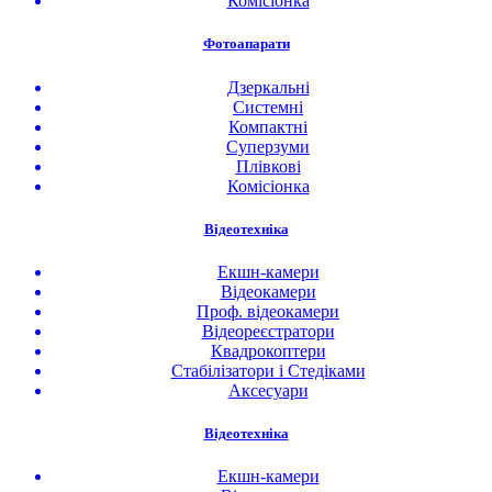
Комісіонка
Фотоапарати
Дзеркальні
Системні
Компактні
Суперзуми
Плівкові
Комісіонка
Відеотехніка
Екшн-камери
Відеокамери
Проф. відеокамери
Відеореєстратори
Квадрокоптери
Стабілізатори і Стедіками
Аксесуари
Відеотехніка
Екшн-камери