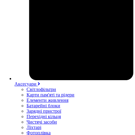
Аксесуари
Світлофільтри
Карти пам'яті та рідери
Елементи живлення
Батарейні блоки
Зарядні пристрої
Перехідні кільця
Чистячі засоби
Ліхтарі
Фотоплівка