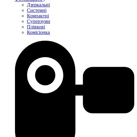
Дзеркальні
Системні
Компактні
Суперзуми
Плівкові
Комісіонка