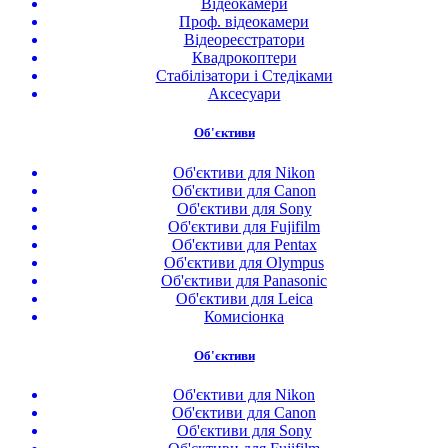
Відеокамери
Проф. відеокамери
Відеореєстратори
Квадрокоптери
Стабілізатори і Стедіками
Аксесуари
Об'єктиви
Об'єктиви для Nikon
Об'єктиви для Canon
Об'єктиви для Sony
Об'єктиви для Fujifilm
Об'єктиви для Pentax
Об'єктиви для Olympus
Об'єктиви для Panasonic
Об'єктиви для Leica
Комисіонка
Об'єктиви
Об'єктиви для Nikon
Об'єктиви для Canon
Об'єктиви для Sony