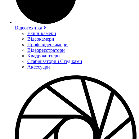
Відеотехніка
Екшн-камери
Відеокамери
Проф. відеокамери
Відеореєстратори
Квадрокоптери
Стабілізатори і Стедіками
Аксесуари