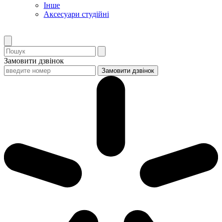
Інше
Аксесуари студійні
Замовити дзвінок