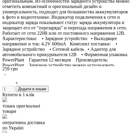
оригинальным. Из особенностей зарядного устройства можно
отметить компактный и оригинальный дизайн и
универсальность, подходит для большинства акккумуляторов
к фото и видеотехнике. Индикатор подключения к сети и
индикатор заряда показывают статус заряда аккумулятора и
защищает его от "перезаряда" и перепада напряжения в сети.
Работает от сети 220В или от постоянного напряжения 12В.
Характеристики: • Зарядное устройство • Выходящее
напряжение и ток: 4.2V 600mA Комплект поставки: •
Зарядное устройство • Сетевой кабель • Адаптер для
автомобильного прикуривателя 12В • Фирменная упаковка
PowerPlant Гарантия 12 месяцев Производитель:
PowerPlant Зарядное устройство можно использовать
259 грн
вместо: PENTAX D-BC109 Данное зарядное устройство
-
заряжает аккумуляторы: PENTAX D-LI109
+
Додати в кошик
Купити в 1 клік
тільки оригінальні
товари
оперативна доставка
по Україні