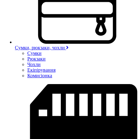
Сумки, рюкзаки, чохли
Сумки
Рюкзаки
Чохли
Екіпірування
Комисіонка