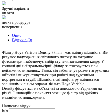
Зручні варіанти
оплати
легка процедура
повернення
Опис
Відгуків (0)
Фільтр Hoya Variable Density 77mm -
має змінну щільність. Він
регулює надходження світлового потоку на матрицю
фотокамери і забезпечує вибір ступеня затемнення кадру. У
сонячні дні нейтрально-сірий фільтр застосовується при
пейзажних зніманнях. Також він забезпечує розмиття рухомих
об'єктів і використовується при роботі над художніми
портретами в студії. Щільність світлофільтру змінюється
зовнішнім кільцем оправи.
Фільтр Hoya Variable
Density
фіксується на об'єктиві за допомогою з'єднання на
різьбі. Інноваційне покриття захищає фільтр від дрібних
механічних пошкоджень.
Написати відгук
ім'я