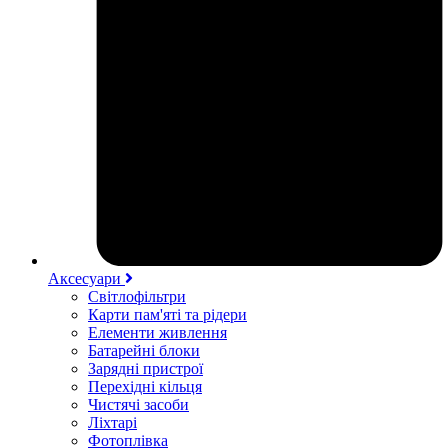
Аксесуари
Світлофільтри
Карти пам'яті та рідери
Елементи живлення
Батарейні блоки
Зарядні пристрої
Перехідні кільця
Чистячі засоби
Ліхтарі
Фотоплівка