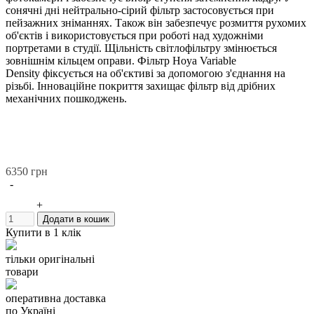
сонячні дні нейтрально-сірий фільтр застосовується при
пейзажних зніманнях. Також він забезпечує розмиття рухомих
об'єктів і використовується при роботі над художніми
портретами в студії. Щільність світлофільтру змінюється
зовнішнім кільцем оправи.
Фільтр Hoya Variable
Density
фіксується на об'єктиві за допомогою з'єднання на
різьбі. Інноваційне покриття захищає фільтр від дрібних
механічних пошкоджень.
6350 грн
-
+
Додати в кошик
Купити в 1 клік
тільки оригінальні
товари
оперативна доставка
по Україні