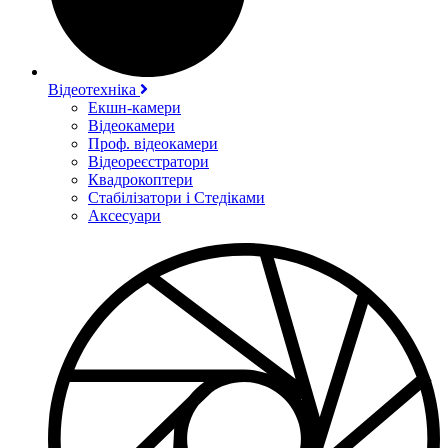
Відеотехніка
Екшн-камери
Відеокамери
Проф. відеокамери
Відеореєстратори
Квадрокоптери
Стабілізатори і Стедіками
Аксесуари