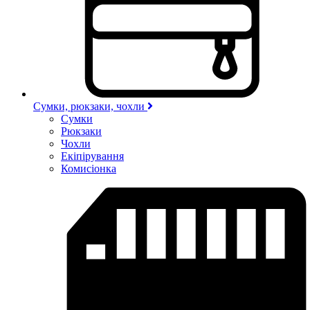
Сумки, рюкзаки, чохли
Сумки
Рюкзаки
Чохли
Екіпірування
Комисіонка