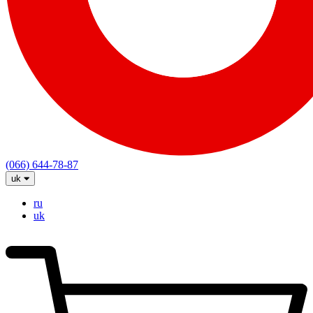
(066) 644-78-87
uk
ru
uk