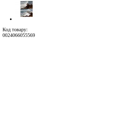
Код товару:
0024066055569