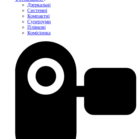
Дзеркальні
Системні
Компактні
Суперзуми
Плівкові
Комісіонка