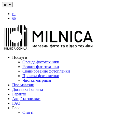
uk
ru
uk
Послуги
Оренда фототехники
Ремонт фототехники
Сканирование фотопленки
Проявка фотопленки
Чистка матрицы
Про магазин
Доставка і оплата
Гарантіі
Акції та знижки
FAQ
Блог
Статті