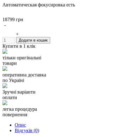
Автоматическая фокусировка есть
18799 грн
Конструкция
-
Число элементов / групп элементов 8 / 7
+
Додати в кошик
Число лепестков диафрагмы 9
Купити в 1 клік
Размеры (D x L) 73.5 x 54 мм
тільки оригінальні
товари
Вес 280 г
оперативна доставка
Параметры съемки
по Україні
Угол обзора 46 град.мин
Зручні варіанти
оплати
Минимальное расстояние фокусировки 0.45 м
легка процедура
повернення
Дополнительная информация
Опис
Ультразвуковой мотор есть
Відгуків (0)
Внутренняя фокусировка есть