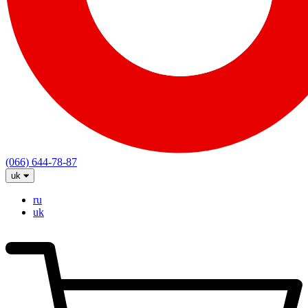
(066) 644-78-87
uk
ru
uk