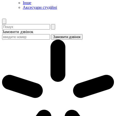
Інше
Аксесуари студійні
Замовити дзвінок