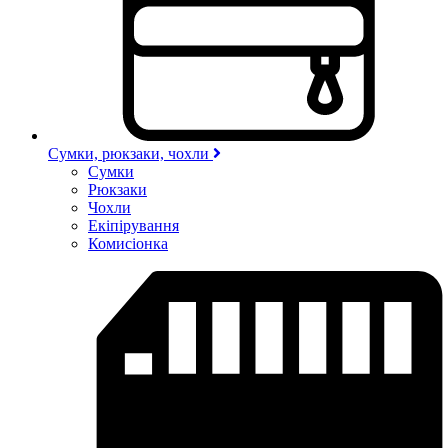
Сумки, рюкзаки, чохли
Сумки
Рюкзаки
Чохли
Екіпірування
Комисіонка