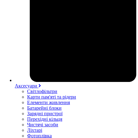
Аксесуари
Світлофільтри
Карти пам'яті та рідери
Елементи живлення
Батарейні блоки
Зарядні пристрої
Перехідні кільця
Чистячі засоби
Ліхтарі
Фотоплівка