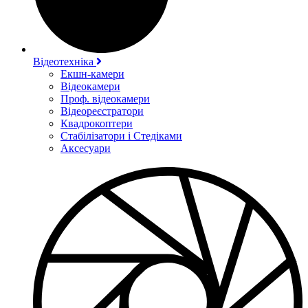
Відеотехніка
Екшн-камери
Відеокамери
Проф. відеокамери
Відеореєстратори
Квадрокоптери
Стабілізатори і Стедіками
Аксесуари