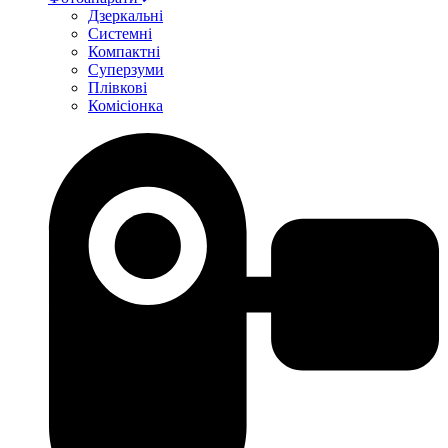
Дзеркальні
Системні
Компактні
Суперзуми
Плівкові
Комісіонка