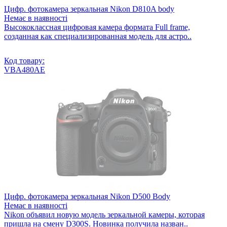
Светофильтр Kenko Zeta ND4 58mm 215855
Цифр. фотокамера зеркальная Nikon D810A body
Немає в наявності
Светофильтр Kenko PRO1D ND8 58mm 235868
Высококлассная цифровая камера формата Full frame,
созданная как специализированная модель для астро..
Светофильтр Kenko Zeta ND8 58mm 215856
Код товару:
VBA480AE
Цифр. фотокамера зеркальная Nikon D500 Body
Немає в наявності
Nikon объявил новую модель зеркальной камеры, которая
пришла на смену D300S. Новинка получила назван..