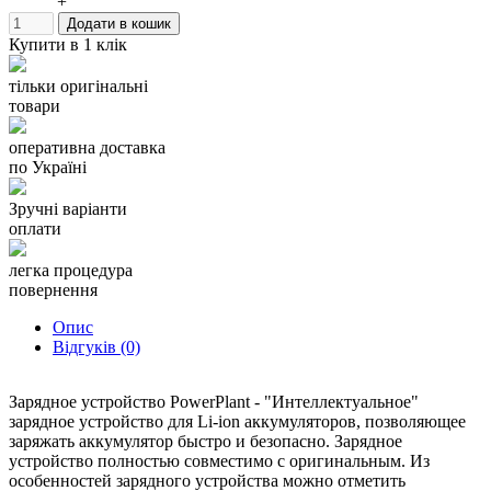
+
Производитель: PowerPlant
Додати в кошик
Купити в 1 клік
Данное зарядное устройство заряжает аккумуляторы:
Nikon
тільки оригінальні
EN-EL14
товари
оперативна доставка
по Україні
Зручні варіанти
оплати
легка процедура
повернення
Опис
Відгуків (0)
Зарядное устройство PowerPlant - "Интеллектуальное"
зарядное устройство для Li-ion аккумуляторов, позволяющее
заряжать аккумулятор быстро и безопасно. Зарядное
устройство полностью совместимо с оригинальным. Из
особенностей зарядного устройства можно отметить