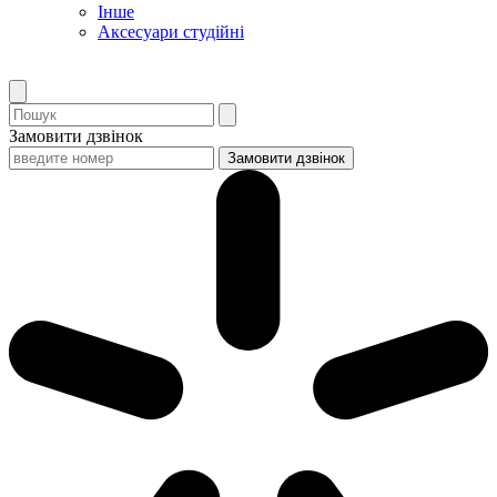
Інше
Аксесуари студійні
Замовити дзвінок