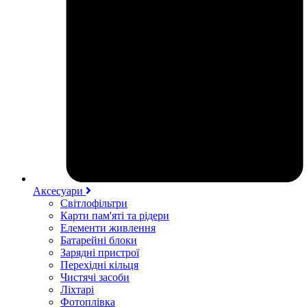
Аксесуари
Світлофільтри
Карти пам'яті та рідери
Елементи живлення
Батарейні блоки
Зарядні пристрої
Перехідні кільця
Чистячі засоби
Ліхтарі
Фотоплівка