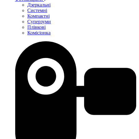
Дзеркальні
Системні
Компактні
Суперзуми
Плівкові
Комісіонка