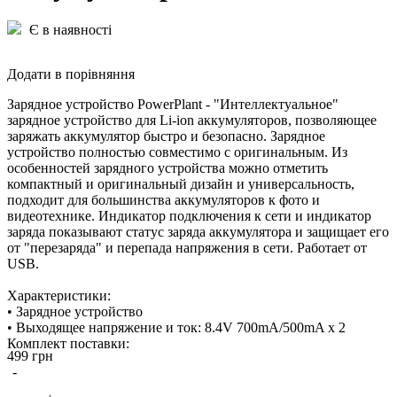
Є в наявності
Додати в порівняння
Зарядное устройство PowerPlant - "Интеллектуальное"
зарядное устройство для Li-ion аккумуляторов, позволяющее
заряжать аккумулятор быстро и безопасно. Зарядное
устройство полностью совместимо с оригинальным. Из
особенностей зарядного устройства можно отметить
компактный и оригинальный дизайн и универсальность,
подходит для большинства аккумуляторов к фото и
видеотехнике. Индикатор подключения к сети и индикатор
заряда показывают статус заряда аккумулятора и защищает его
от "перезаряда" и перепада напряжения в сети. Работает от
USB.
Характеристики:
• Зарядное устройство
• Выходящее напряжение и ток: 8.4V 700mA/500mA x 2
Комплект поставки:
499 грн
• Зарядное устройство
-
• USB кабель
Гарантия 12 месяцев