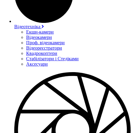
Відеотехніка
Екшн-камери
Відеокамери
Проф. відеокамери
Відеореєстратори
Квадрокоптери
Стабілізатори і Стедіками
Аксесуари