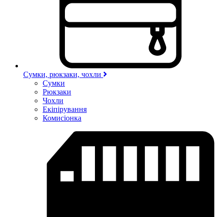
Сумки, рюкзаки, чохли
Сумки
Рюкзаки
Чохли
Екіпірування
Комисіонка