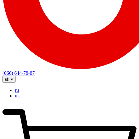
(066) 644-78-87
uk
ru
uk