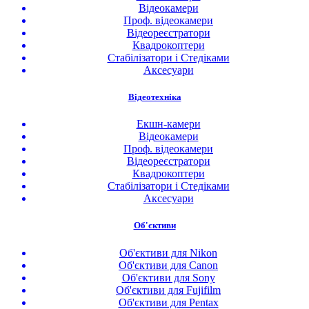
Відеокамери
Проф. відеокамери
Відеореєстратори
Квадрокоптери
Стабілізатори і Стедіками
Аксесуари
Відеотехніка
Екшн-камери
Відеокамери
Проф. відеокамери
Відеореєстратори
Квадрокоптери
Стабілізатори і Стедіками
Аксесуари
Об'єктиви
Об'єктиви для Nikon
Об'єктиви для Canon
Об'єктиви для Sony
Об'єктиви для Fujifilm
Об'єктиви для Pentax