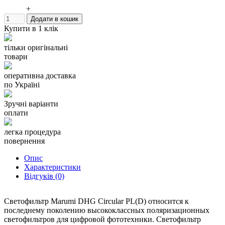
забывать, что использование любого поляризационного
+
светофильтра требует увеличения экспозиции в 2 раза.
Додати в кошик
Купити в 1 клік
Светофильтры Marumi
тільки оригінальні
DHG Circular PL(D) изготовлены из сверхтонкого и прочного
товари
оптического стекла, закрепленного через герметичную
прокладку, тонкая оправа позволяет использовать сверх
оперативна доставка
широкоугольные объективы. Несмотря на это, Вы можете
по Україні
использовать крышку для объектива и внешнюю бленду.
Зручні варіанти
Резьба светофильтров серии DHG имеет тефлоновое
оплати
покрытие. Весь цикл производства светофильтров Marumi
осуществляется в Японии.
легка процедура
Светофильтр Marumi
повернення
Опис
DHG Circular PL(D) подойдет для защиты дорогой цифровой
Характеристики
фототехники.
Відгуків (0)
Светофильтр Marumi DHG Circular PL(D) относится к
последнему поколению высококлассных поляризационных
светофильтров для цифровой фототехники. Светофильтр