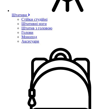
Штативи
Стійки студійні
Штативні ноги
Штатив з головою
Голови
Монопод
Аксесуари