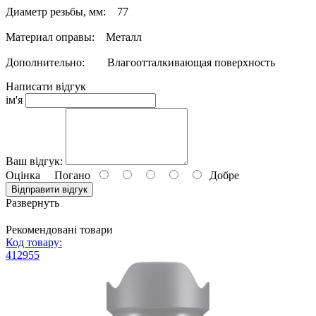
Диаметр резьбы, мм: 77
Резьба светофильтров серии DHG имеет тефлоновое
покрытие. Весь цикл производства светофильтров Marumi
Материал оправы: Металл
осуществляется в Японии.
Дополнительно: Влагоотталкивающая поверхность
Светофильтр Marumi
Написати відгук
DHG Circular PL(D) подойдет для защиты дорогой цифровой
ім'я
фототехники.
Ваш відгук:
Оцінка
Погано
Добре
Відправити відгук
Развернуть
Рекомендовані товари
Код товару:
412955