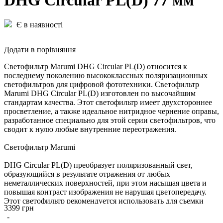
DHG Circular PL(D) 77 мм
Є в наявності
Додати в порівняння
Светофильтр Marumi DHG Circular PL(D) относится к
последнему поколению высококлассных поляризационных
светофильтров для цифровой фототехники. Светофильтр
Marumi DHG Circular PL(D) изготовлен по высочайшим
стандартам качества. Этот светофильтр имеет двухстороннее
просветление, а также идеальное нитридное чернение оправы,
разработанное специально для этой серии светофильтров, что
сводит к нулю любые внутренние переотражения.
Светофильтр Marumi
DHG Circular PL(D) преобразует поляризованный свет,
образующийся в результате отражения от любых
неметаллических поверхностей, при этом насыщая цвета и
повышая контраст изображения не нарушая цветопередачу.
Этот светофильтр рекомендуется использовать для съемки
3399 грн
пейзажей, в результате Вы получите прекрасно
-
проработанные яркое небо и водную поверхность. Не следует