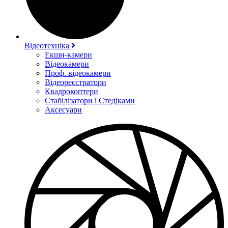
Відеотехніка
Екшн-камери
Відеокамери
Проф. відеокамери
Відеореєстратори
Квадрокоптери
Стабілізатори і Стедіками
Аксесуари