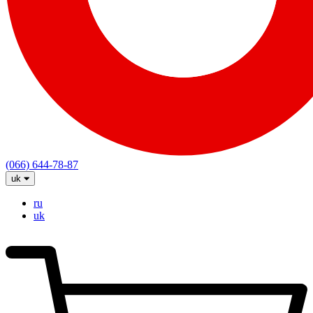
(066) 644-78-87
uk
ru
uk