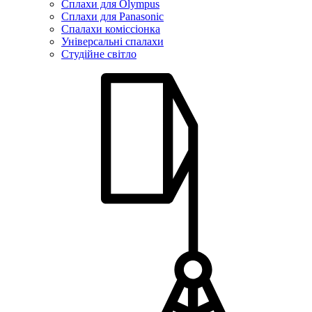
Сплахи для Olympus
Сплахи для Panasonic
Спалахи коміссіонка
Універсальні спалахи
Студійне світло