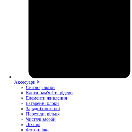
Аксесуари
Світлофільтри
Карти пам'яті та рідери
Елементи живлення
Батарейні блоки
Зарядні пристрої
Перехідні кільця
Чистячі засоби
Ліхтарі
Фотоплівка