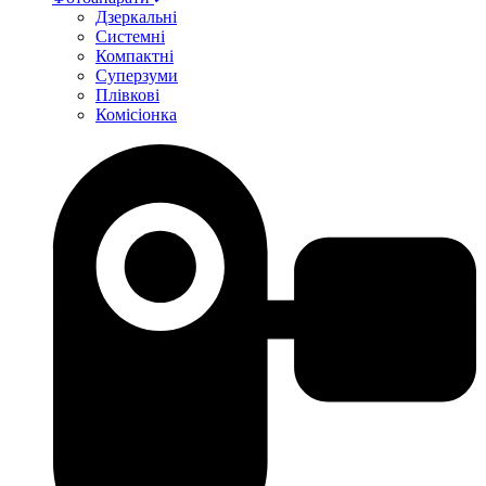
Дзеркальні
Системні
Компактні
Суперзуми
Плівкові
Комісіонка