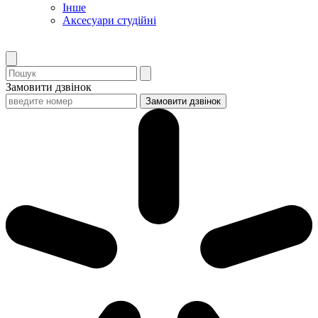
Інше
Аксесуари студійні
Замовити дзвінок