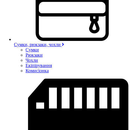
Сумки, рюкзаки, чохли
Сумки
Рюкзаки
Чохли
Екіпірування
Комисіонка