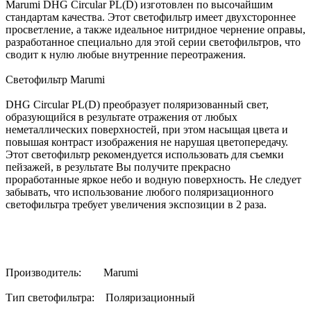
Marumi DHG Circular PL(D) изготовлен по высочайшим
стандартам качества. Этот светофильтр имеет двухстороннее
просветление, а также идеальное нитридное чернение оправы,
разработанное специально для этой серии светофильтров, что
сводит к нулю любые внутренние переотражения.
Светофильтр Marumi
DHG Circular PL(D) преобразует поляризованный свет,
образующийся в результате отражения от любых
неметаллических поверхностей, при этом насыщая цвета и
повышая контраст изображения не нарушая цветопередачу.
Этот светофильтр рекомендуется использовать для съемки
пейзажей, в результате Вы получите прекрасно
проработанные яркое небо и водную поверхность. Не следует
забывать, что использование любого поляризационного
светофильтра требует увеличения экспозиции в 2 раза.
Светофильтры Marumi
DHG Circular PL(D) изготовлены из сверхтонкого и прочного
оптического стекла, закрепленного через герметичную
Производитель: Marumi
прокладку, тонкая оправа позволяет использовать сверх
широкоугольные объективы. Несмотря на это, Вы можете
Тип светофильтра: Поляризационный
использовать крышку для объектива и внешнюю бленду.