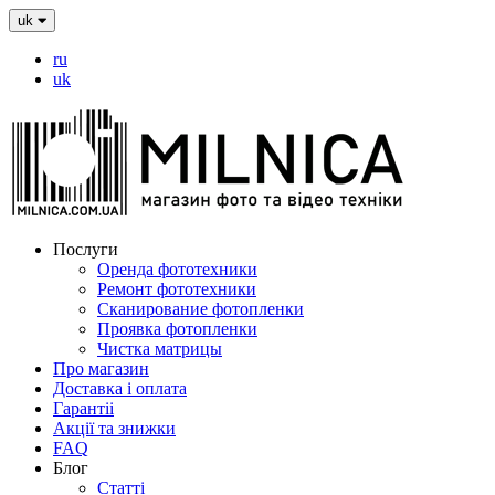
uk
ru
uk
Послуги
Оренда фототехники
Ремонт фототехники
Сканирование фотопленки
Проявка фотопленки
Чистка матрицы
Про магазин
Доставка і оплата
Гарантіі
Акції та знижки
FAQ
Блог
Статті