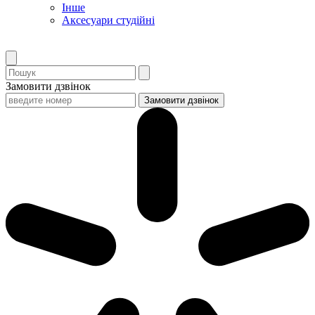
Інше
Аксесуари студійні
Замовити дзвінок