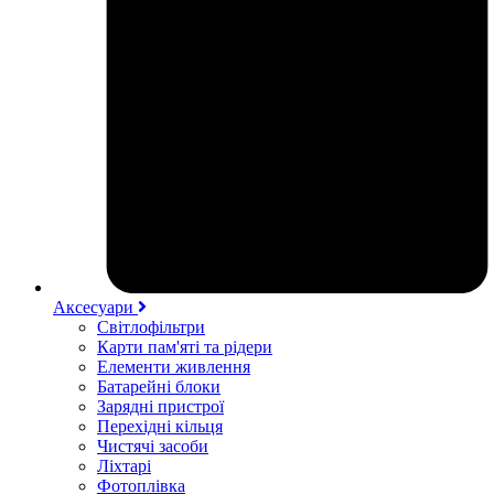
Аксесуари
Світлофільтри
Карти пам'яті та рідери
Елементи живлення
Батарейні блоки
Зарядні пристрої
Перехідні кільця
Чистячі засоби
Ліхтарі
Фотоплівка