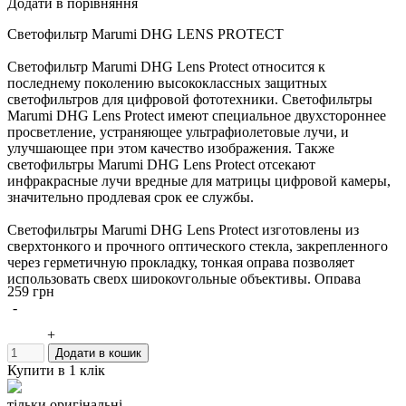
Додати в порівняння
Светофильтр Marumi DHG LENS PROTECT
Светофильтр Marumi DHG Lens Protect относится к
последнему поколению высококлассных защитных
светофильтров для цифровой фототехники. Светофильтры
Marumi DHG Lens Protect имеют специальное двухстороннее
просветление, устраняющее ультрафиолетовые лучи, и
улучшающее при этом качество изображения. Также
светофильтры Marumi DHG Lens Protect отсекают
инфракрасные лучи вредные для матрицы цифровой камеры,
значительно продлевая срок ее службы.
Светофильтры Marumi DHG Lens Protect изготовлены из
сверхтонкого и прочного оптического стекла, закрепленного
через герметичную прокладку, тонкая оправа позволяет
использовать сверх широкоугольные объективы. Оправа
259 грн
светофильтра покрыта специальным нитридным чернением,
-
что сводит к нулю любые внутренние переотражения. Резьба
светофильтров серии DHG имеет тефлоновое покрытие. Весь
+
цикл производства светофильтров Marumi осуществляется в
Додати в кошик
Японии.
Купити в 1 клік
Светофильтр Marumi DHG Lens Protect подойдет для защиты
тільки оригінальні