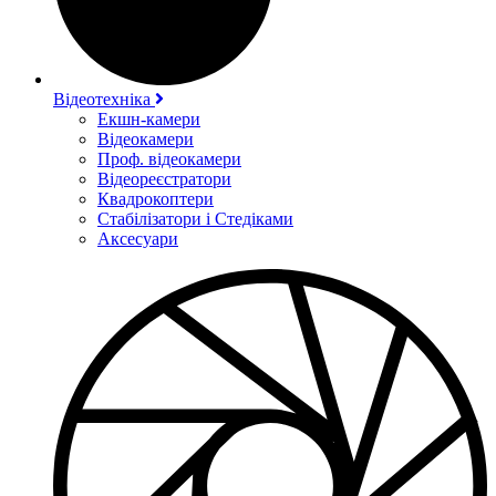
Відеотехніка
Екшн-камери
Відеокамери
Проф. відеокамери
Відеореєстратори
Квадрокоптери
Стабілізатори і Стедіками
Аксесуари