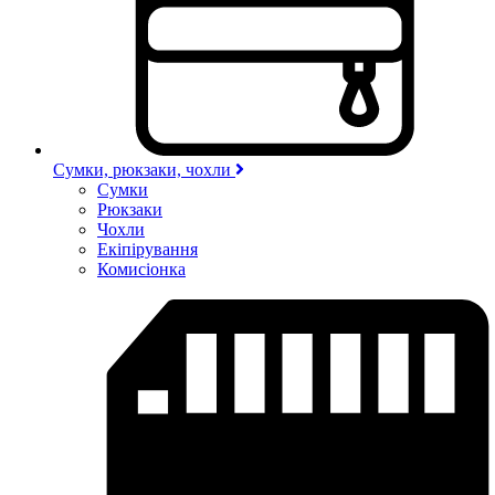
Сумки, рюкзаки, чохли
Сумки
Рюкзаки
Чохли
Екіпірування
Комисіонка