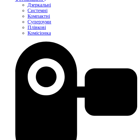
Дзеркальні
Системні
Компактні
Суперзуми
Плівкові
Комісіонка