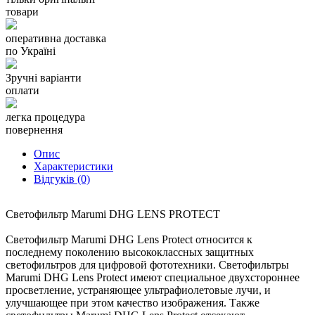
дорогой цифровой фототехники.
товари
оперативна доставка
по Україні
Зручні варіанти
оплати
легка процедура
повернення
Опис
Характеристики
Відгуків (0)
Светофильтр Marumi DHG LENS PROTECT
Светофильтр Marumi DHG Lens Protect относится к
последнему поколению высококлассных защитных
светофильтров для цифровой фототехники. Светофильтры
Marumi DHG Lens Protect имеют специальное двухстороннее
просветление, устраняющее ультрафиолетовые лучи, и
улучшающее при этом качество изображения. Также