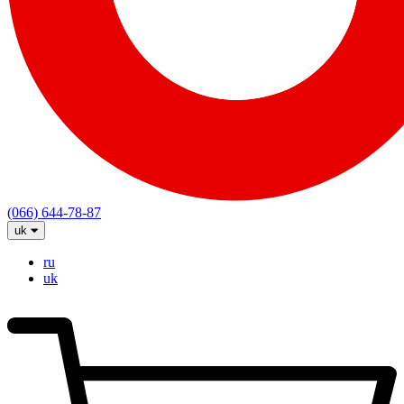
(066) 644-78-87
uk
ru
uk