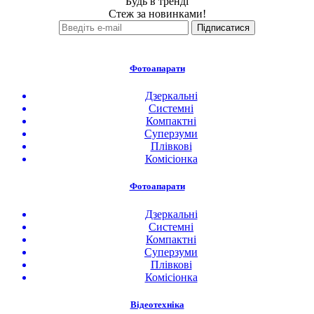
Будь в тренді
Стеж за новинками!
Фотоапарати
Дзеркальні
Системні
Компактні
Суперзуми
Плівкові
Комісіонка
Фотоапарати
Дзеркальні
Системні
Компактні
Суперзуми
Плівкові
Комісіонка
Відеотехніка