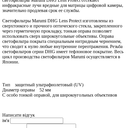
светофильтры Marumi DHG Lens Protect отсекают
инфракрасные лучи вредные для матрицы цифровой камеры,
значительно продлевая срок ее службы.
Светофильтры Marumi DHG Lens Protect изготовлены из
сверхтонкого и прочного оптического стекла, закрепленного
через герметичную прокладку, тонкая оправа позволяет
использовать сверх широкоугольные объективы. Оправа
светофильтра покрыта специальным нитридным чернением,
что сводит к нулю любые внутренние переотражения. Резьба
светофильтров серии DHG имеет тефлоновое покрытие. Весь
цикл производства светофильтров Marumi осуществляется в
Японии.
Светофильтр Marumi DHG Lens Protect подойдет для защиты
дорогой цифровой фототехники.
Тип защитный ультрафиолетовый (UV)
Диаметр оправы 52 мм
С особо тонкой оправой, для широкоугольных объективов
Написати відгук
ім'я