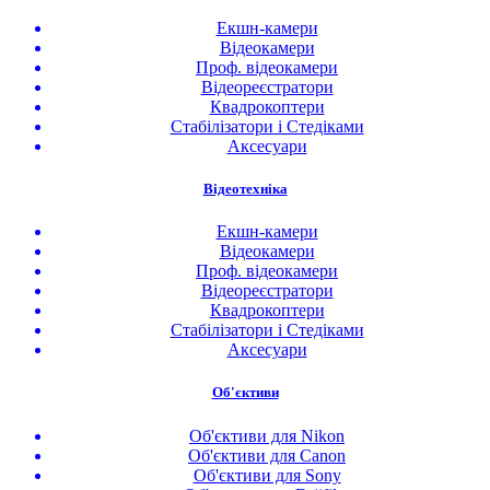
Екшн-камери
Відеокамери
Проф. відеокамери
Відеореєстратори
Квадрокоптери
Стабілізатори і Стедіками
Аксесуари
Відеотехніка
Екшн-камери
Відеокамери
Проф. відеокамери
Відеореєстратори
Квадрокоптери
Стабілізатори і Стедіками
Аксесуари
Об'єктиви
Об'єктиви для Nikon
Об'єктиви для Canon
Об'єктиви для Sony