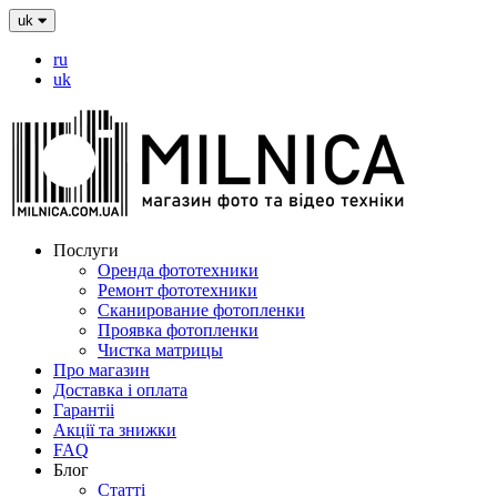
uk
ru
uk
Послуги
Оренда фототехники
Ремонт фототехники
Сканирование фотопленки
Проявка фотопленки
Чистка матрицы
Про магазин
Доставка і оплата
Гарантіі
Акції та знижки
FAQ
Блог
Статті