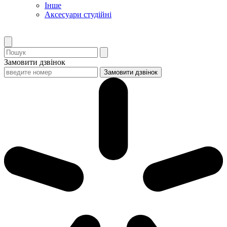
Інше
Аксесуари студійні
Замовити дзвінок