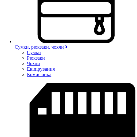
Сумки, рюкзаки, чохли
Сумки
Рюкзаки
Чохли
Екіпірування
Комисіонка