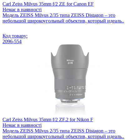
объектив, но и делает установку и снятие мягким и легким.
Carl Zeiss Milvus 35mm f/2 ZE for Canon EF
Немає в наявності
Светофильтр Marumi EXUS Circular PL подойдет для
Модель ZEISS Milvus 2/35 типа ZEISS Distagon – это
использования с самой современной профессиональной
небольшой широкоугольный объектив, который идеаль..
цифровой фототехникой. По своим технологическим
решениям этот светофильтр не имеет равных на сегодняшний
день.
Код товару:
2096-554
Весь цикл производства светофильтров Marumi
осуществляется в Японии
Carl Zeiss Milvus 35mm f/2 ZF.2 for Nikon F
Немає в наявності
Модель ZEISS Milvus 2/35 типа ZEISS Distagon – это
небольшой широкоугольный объектив, который идеаль..