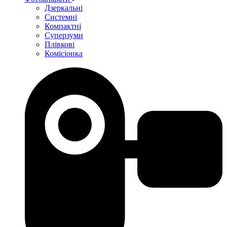
Дзеркальні
Системні
Компактні
Суперзуми
Плівкові
Комісіонка