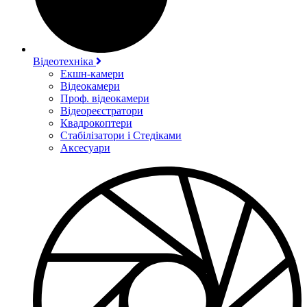
Відеотехніка
Екшн-камери
Відеокамери
Проф. відеокамери
Відеореєстратори
Квадрокоптери
Стабілізатори і Стедіками
Аксесуари