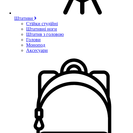
Штативи
Стійки студійні
Штативні ноги
Штатив з головою
Голови
Монопод
Аксесуари