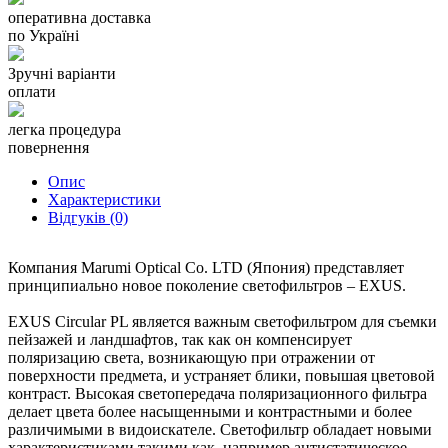
Применение светофильтра EXUS Circular PL делает снимки
оперативна доставка
более выразительными.
по Україні
Поверхность светофильтра обработана специальным
Зручні варіанти
покрытием, имеющим отличные влаго и масло
оплати
отталкивающие характеристики. Поверхность отталкивает
воду, капли и обеспечивает устойчивость к отпечаткам
пальцев, а те немногие, которые появляются на поверхности,
легка процедура
могут быть легко удалены.
повернення
Опис
Светофильтры Marumi EXUS Circular PL имеют
Характеристики
инновационное антистатическое покрытие ASC,
Відгуків (0)
предотвращающее накопление статического заряда на
поверхности светофильтра и не позволяющее пыли оседать.
Даже если светофильтр загрязняется, пыль может быть легко
Компания Marumi Optical Co. LTD (Япония) представляет
удалена с помощью чистящей груши.
принципиально новое поколение светофильтров – EXUS.
Светофильтры EXUS Circular PL имеют ультра низкий
EXUS Circular PL является важным светофильтром для съемки
коэффициент отражения – всего 0,6%! Это достигается за счет
пейзажей и ландшафтов, так как он компенсирует
применения качественного оптического стекла, заново
поляризацию света, возникающую при отражении от
рассчитанного просветления и чернения торцевой части
поверхности предмета, и устраняет блики, повышая цветовой
светофильтра, а также за счет светозащитных канавок, насечек
контраст. Высокая светопередача поляризационного фильтра
на оправе светофильтра и матового покрытия. Благодаря
делает цвета более насыщенными и контрастными и более
подавлению отражения от поверхности светофильтра и
различимыми в видоискателе. Светофильтр обладает новыми
оправы, характеристики объектива проявляются по
характеристиками такими как, например антистатическое