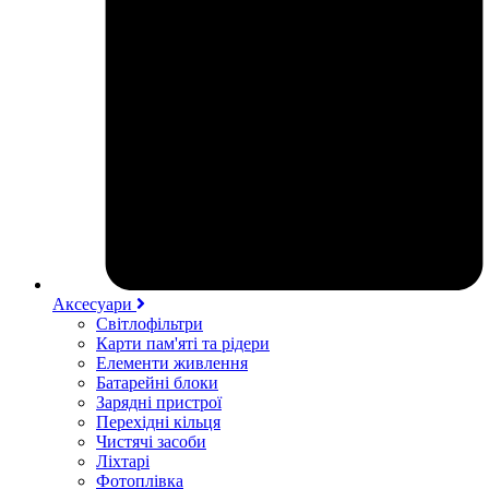
Аксесуари
Світлофільтри
Карти пам'яті та рідери
Елементи живлення
Батарейні блоки
Зарядні пристрої
Перехідні кільця
Чистячі засоби
Ліхтарі
Фотоплівка