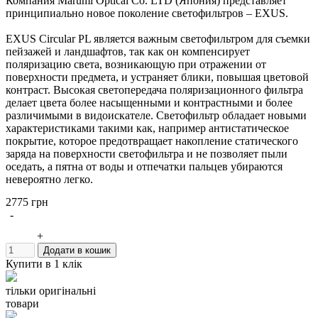
Компания Marumi Optical Co. LTD (Япония) представляет
принципиально новое поколение светофильтров – EXUS.
EXUS Circular PL является важным светофильтром для съемки
пейзажей и ландшафтов, так как он компенсирует
поляризацию света, возникающую при отражении от
поверхности предмета, и устраняет блики, повышая цветовой
контраст. Высокая светопередача поляризационного фильтра
делает цвета более насыщенными и контрастными и более
различимыми в видоискателе. Светофильтр обладает новыми
характеристиками такими как, например антистатическое
покрытие, которое предотвращает накопление статического
заряда на поверхности светофильтра и не позволяет пыли
оседать, а пятна от воды и отпечатки пальцев убираются
невероятно легко.
2775 грн
Светофильтры Marumi EXUS Circular PL имеют специальное
-
двухстороннее просветление, устраняющее ультрафиолетовые
лучи, и улучшающее при этом качество изображения.
+
Додати в кошик
По сравнению с обычным поляризационным светофильтром,
Купити в 1 клік
в EXUS Circular PL светопропускание увеличилось на 30%,
что делает более удобным просмотр через видоискатель, так
тільки оригінальні
как цвета передаются более интенсивно и ярко, а тени
товари
выглядят более естественно и с лучшей градацией.