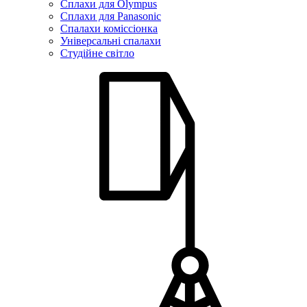
Сплахи для Olympus
Сплахи для Panasonic
Спалахи коміссіонка
Універсальні спалахи
Студійне світло