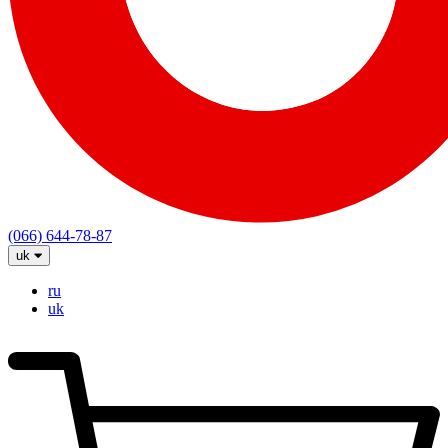
(066) 644-78-87
uk
ru
uk