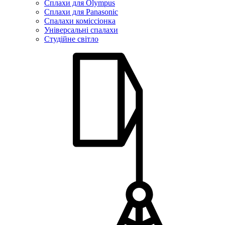
Сплахи для Olympus
Сплахи для Panasonic
Спалахи коміссіонка
Універсальні спалахи
Студійне світло