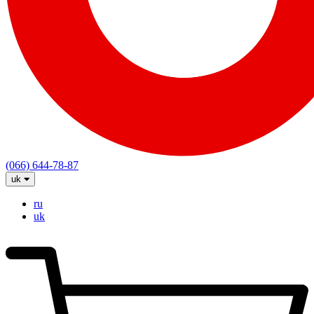
(066) 644-78-87
uk
ru
uk