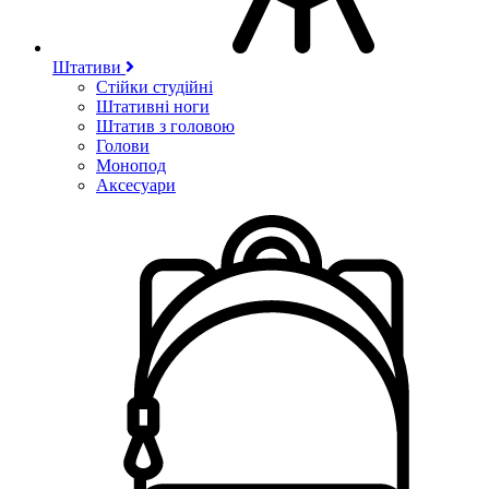
Штативи
Стійки студійні
Штативні ноги
Штатив з головою
Голови
Монопод
Аксесуари