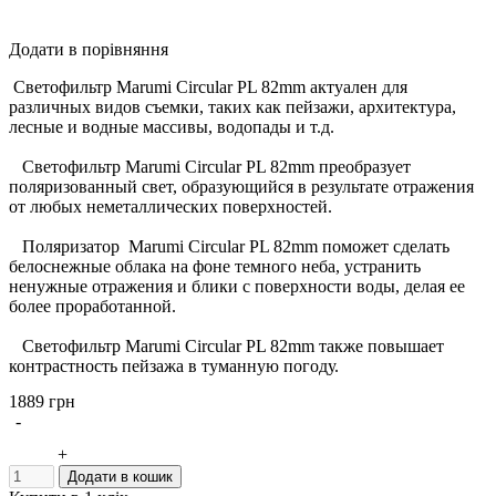
Додати в порівняння
Светофильтр Marumi Circular PL 82mm актуален для
различных видов съемки, таких как пейзажи, архитектура,
лесные и водные массивы, водопады и т.д.
Светофильтр Marumi Circular PL 82mm преобразует
поляризованный свет, образующийся в результате отражения
от любых неметаллических поверхностей.
Поляризатор Marumi Circular PL 82mm поможет сделать
белоснежные облака на фоне темного неба, устранить
ненужные отражения и блики с поверхности воды, делая ее
более проработанной.
Светофильтр Marumi Circular PL 82mm также повышает
контрастность пейзажа в туманную погоду.
1889 грн
При использовании данного фильтра экспозицию следует
-
увеличить в 2 раза, как впрочем и при использовании любых
других поляризационных светофильтров.
+
Додати в кошик
Весь цикл производства светофильтров Marumi