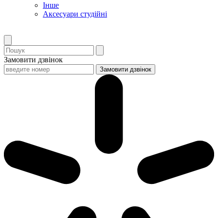
Інше
Аксесуари студійні
Замовити дзвінок