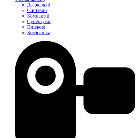
Дзеркальні
Системні
Компактні
Суперзуми
Плівкові
Комісіонка