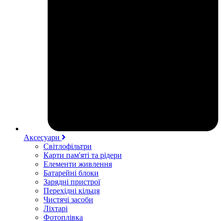
Аксесуари
Світлофільтри
Карти пам'яті та рідери
Елементи живлення
Батарейні блоки
Зарядні пристрої
Перехідні кільця
Чистячі засоби
Ліхтарі
Фотоплівка