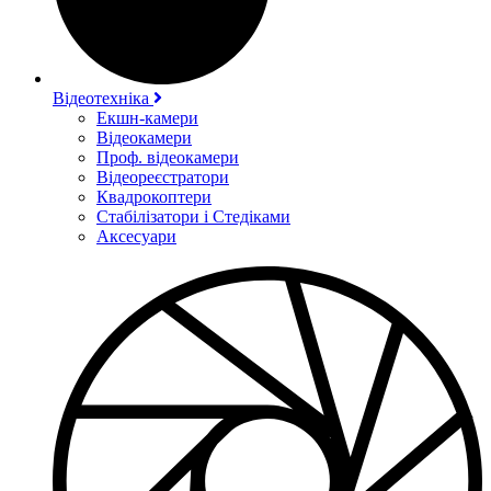
Відеотехніка
Екшн-камери
Відеокамери
Проф. відеокамери
Відеореєстратори
Квадрокоптери
Стабілізатори і Стедіками
Аксесуари