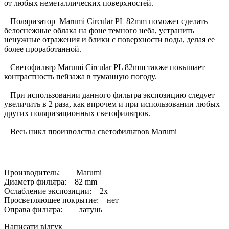
от любых неметаллических поверхностей.
Поляризатор Marumi Circular PL 82mm поможет сделать
белоснежные облака на фоне темного неба, устранить
ненужные отражения и блики с поверхности воды, делая ее
более проработанной.
Светофильтр Marumi Circular PL 82mm также повышает
контрастность пейзажа в туманную погоду.
При использовании данного фильтра экспозицию следует
увеличить в 2 раза, как впрочем и при использовании любых
других поляризационных светофильтров.
Весь цикл производства светофильтров Marumi
осуществляется в Японии.
Купить светофильтр Marumi Circular PL 82mm в Одессе или с
доставкой по Украине Вы можете разместив заказ в нашем
Производитель: Marumi
интернет-магазине milnica.com.ua.
Диаметр фильтра: 82 mm
Ослабление экспозиции: 2x
Просветляющее покрытие: нет
Оправа фильтра: латунь
Написати відгук