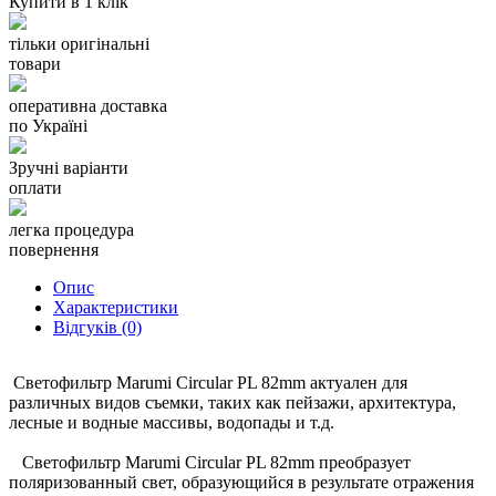
Купити в 1 клік
осуществляется в Японии.
тільки оригінальні
Купить светофильтр Marumi Circular PL 82mm в Одессе или с
товари
доставкой по Украине Вы можете разместив заказ в нашем
интернет-магазине milnica.com.ua.
оперативна доставка
по Україні
Зручні варіанти
оплати
легка процедура
повернення
Опис
Характеристики
Відгуків (0)
Светофильтр Marumi Circular PL 82mm актуален для
различных видов съемки, таких как пейзажи, архитектура,
лесные и водные массивы, водопады и т.д.
Светофильтр Marumi Circular PL 82mm преобразует
поляризованный свет, образующийся в результате отражения