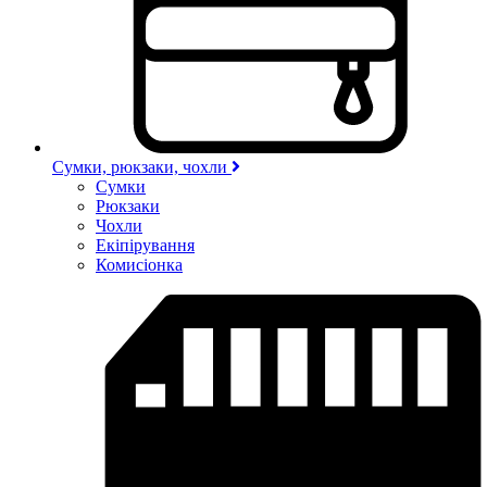
Сумки, рюкзаки, чохли
Сумки
Рюкзаки
Чохли
Екіпірування
Комисіонка