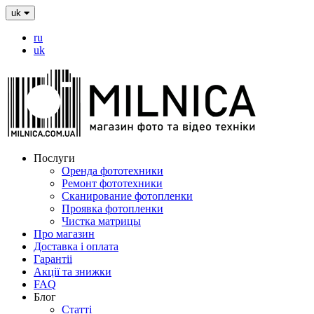
uk
ru
uk
Послуги
Оренда фототехники
Ремонт фототехники
Сканирование фотопленки
Проявка фотопленки
Чистка матрицы
Про магазин
Доставка і оплата
Гарантіі
Акції та знижки
FAQ
Блог
Статті