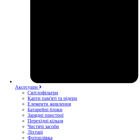
Аксесуари
Світлофільтри
Карти пам'яті та рідери
Елементи живлення
Батарейні блоки
Зарядні пристрої
Перехідні кільця
Чистячі засоби
Ліхтарі
Фотоплівка