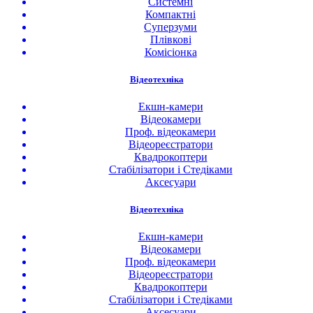
Системні
Компактні
Суперзуми
Плівкові
Комісіонка
Відеотехніка
Екшн-камери
Відеокамери
Проф. відеокамери
Відеореєстратори
Квадрокоптери
Стабілізатори і Стедіками
Аксесуари
Відеотехніка
Екшн-камери
Відеокамери
Проф. відеокамери
Відеореєстратори
Квадрокоптери
Стабілізатори і Стедіками
Аксесуари