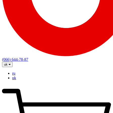
(066) 644-78-87
uk
ru
uk