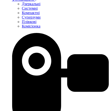
Дзеркальні
Системні
Компактні
Суперзуми
Плівкові
Комісіонка