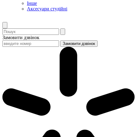
Інше
Аксесуари студійні
Замовити дзвінок