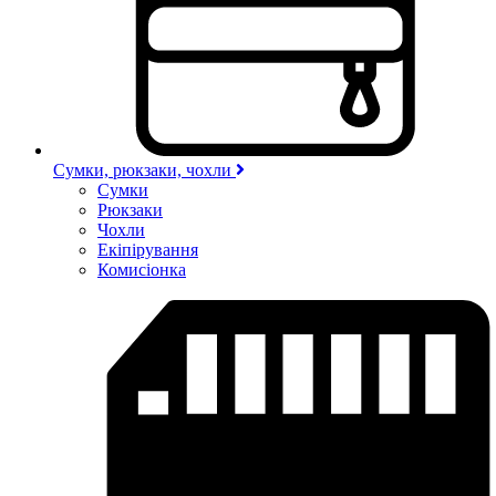
Сумки, рюкзаки, чохли
Сумки
Рюкзаки
Чохли
Екіпірування
Комисіонка