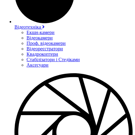
Відеотехніка
Екшн-камери
Відеокамери
Проф. відеокамери
Відеореєстратори
Квадрокоптери
Стабілізатори і Стедіками
Аксесуари