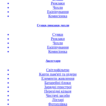
Рюкзаки
Чохли
Екіпірування
Комисіонка
Сумки, рюкзаки, чохли
Сумки
Рюкзаки
Чохли
Екіпірування
Комисіонка
Аксесуари
Світлофільтри
Карти пам'яті та рідери
Елементи живлення
Батарейні блоки
Зарядні пристрої
Перехідні кільця
Чистячі засоби
Ліхтарі
Фотоплівка