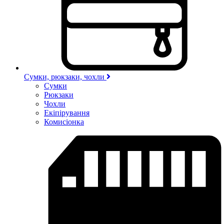
Сумки, рюкзаки, чохли
Сумки
Рюкзаки
Чохли
Екіпірування
Комисіонка