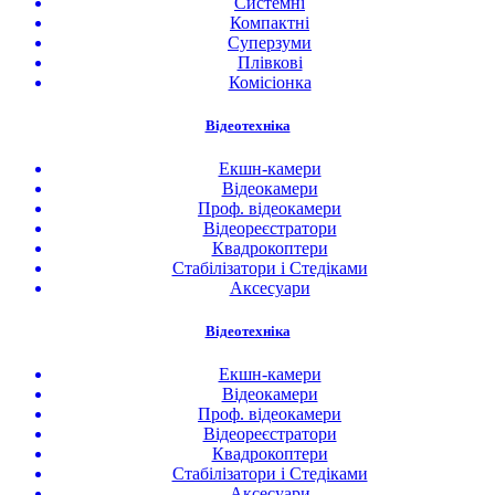
Системні
Компактні
Суперзуми
Плівкові
Комісіонка
Відеотехніка
Екшн-камери
Відеокамери
Проф. відеокамери
Відеореєстратори
Квадрокоптери
Стабілізатори і Стедіками
Аксесуари
Відеотехніка
Екшн-камери
Відеокамери
Проф. відеокамери
Відеореєстратори
Квадрокоптери
Стабілізатори і Стедіками
Аксесуари