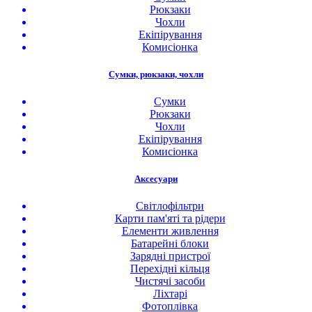
Рюкзаки
Чохли
Екіпірування
Комисіонка
Сумки, рюкзаки, чохли
Сумки
Рюкзаки
Чохли
Екіпірування
Комисіонка
Аксесуари
Світлофільтри
Карти пам'яті та рідери
Елементи живлення
Батарейні блоки
Зарядні пристрої
Перехідні кільця
Чистячі засоби
Ліхтарі
Фотоплівка