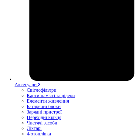
Аксесуари
Світлофільтри
Карти пам'яті та рідери
Елементи живлення
Батарейні блоки
Зарядні пристрої
Перехідні кільця
Чистячі засоби
Ліхтарі
Фотоплівка