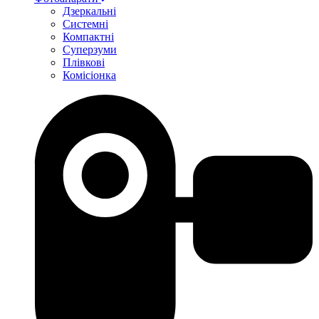
Дзеркальні
Системні
Компактні
Суперзуми
Плівкові
Комісіонка