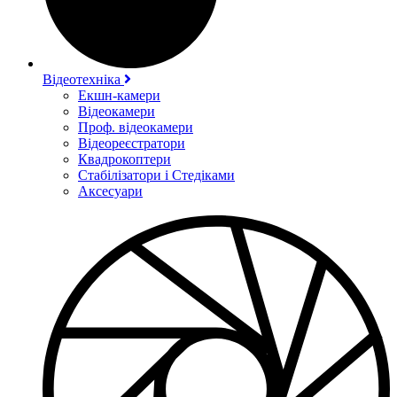
Відеотехніка
Екшн-камери
Відеокамери
Проф. відеокамери
Відеореєстратори
Квадрокоптери
Стабілізатори і Стедіками
Аксесуари