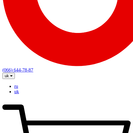
(066) 644-78-87
uk
ru
uk