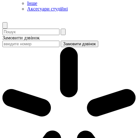
Інше
Аксесуари студійні
Замовити дзвінок