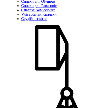
Сплахи для Olympus
Сплахи для Panasonic
Спалахи коміссіонка
Універсальні спалахи
Студійне світло