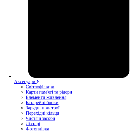
Аксесуари
Світлофільтри
Карти пам'яті та рідери
Елементи живлення
Батарейні блоки
Зарядні пристрої
Перехідні кільця
Чистячі засоби
Ліхтарі
Фотоплівка