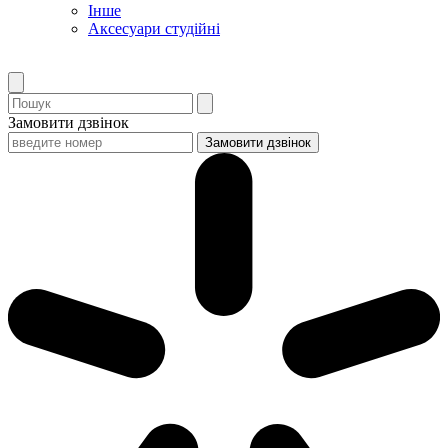
Інше
Аксесуари студійні
Замовити дзвінок