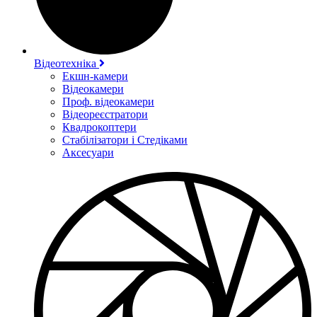
Відеотехніка
Екшн-камери
Відеокамери
Проф. відеокамери
Відеореєстратори
Квадрокоптери
Стабілізатори і Стедіками
Аксесуари