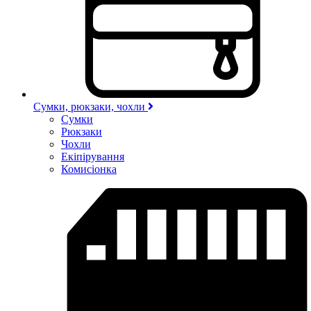
Сумки, рюкзаки, чохли
Сумки
Рюкзаки
Чохли
Екіпірування
Комисіонка