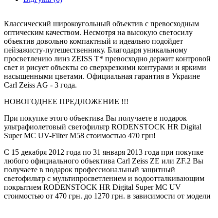
Пожалуйста зарегистрируйте свой объектив Carl Zeiss на
официальном сайте www.zeiss.com/photo/register после
покупки в течении 4х недель.
Классический широкоугольный объектив с превосходным
оптическим качеством. Несмотря на высокую светосилу
Для чего нужна регистрация продукции?
объектив довольно компактный и идеально подойдет
пейзажисту-путешественнику. Благодаря уникальному
- после регистрации Вы получаете подтверждение от
просветлению линз ZEISS T* превосходно держит контровой
компании Carl Zeiss что приобрели официальный товар.
свет и рисует объекты со сверхрезкими контурами и яркими
насыщенными цветами. Официальная гарантия в Украине
- получаете официальную расширенную гарантию 3 года.
Carl Zeiss AG - 3 года.
Компания Carl Zeiss AG продает свою продукцию только
НОВОГОДНЕЕ ПРЕДЛОЖЕНИЕ !!!
через официальных дилер партнеров. Это гарантирует что Вы
получаете квалифицированную консультацию и помощь при
При покупке этого объектива Вы получаете в подарок
выборе той или иной продукции, получаете оригинальную
ультрафиолетовый светофильтр RODENSTOCK HR Digital
продукцию, новую не восстановленную, не подделку от
Super MC UV-Filter M58 стоимостью 470 грн!
стороннего производителя.
С 15 декабря 2012 года по 31 января 2013 года при покупке
любого официального объектива Carl Zeiss ZE или ZF.2 Вы
получаете в подарок профессиональный защитный
Профессиональные светофильтры RODENSTOCK HR Digital
светофильтр с мультипросветлением и водоотталкивающим
Super MC UV - лучшая защита для Ваших высококлассных
покрытием RODENSTOCK HR Digital Super MC UV
объективов Carl Zeiss !!!
стоимостью от 470 грн. до 1270 грн. в зависимости от модели
Особенности изготовления фильтров Rodenstock
объектива.