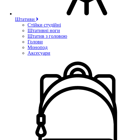
Штативи
Стійки студійні
Штативні ноги
Штатив з головою
Голови
Монопод
Аксесуари