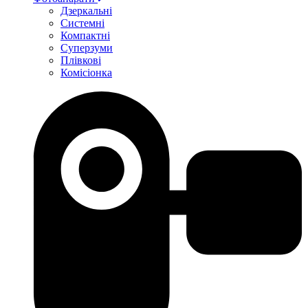
Дзеркальні
Системні
Компактні
Суперзуми
Плівкові
Комісіонка