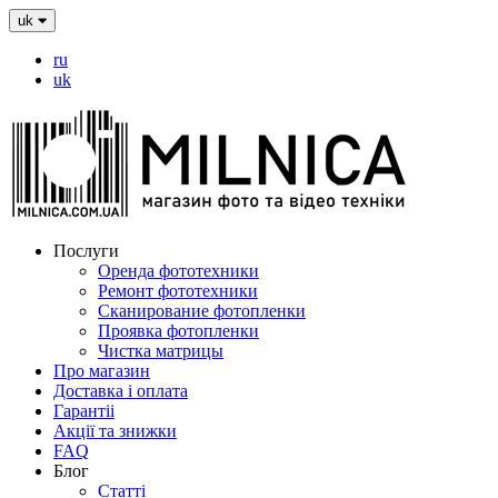
uk
ru
uk
Послуги
Оренда фототехники
Ремонт фототехники
Сканирование фотопленки
Проявка фотопленки
Чистка матрицы
Про магазин
Доставка і оплата
Гарантіі
Акції та знижки
FAQ
Блог
Статті