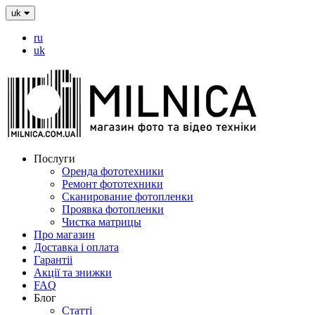
uk
ru
uk
Послуги
Оренда фототехники
Ремонт фототехники
Сканирование фотопленки
Проявка фотопленки
Чистка матрицы
Про магазин
Доставка і оплата
Гарантіі
Акції та знижки
FAQ
Блог
Статті