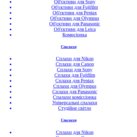
Об'єктиви для Sony
Об'єктиви для Fujifilm
Об'єктиви для Pentax
Об'єктиви для Olympus
Об'єктиви для Panasonic
Об'єктиви для Leica
Комисіонка
Спалахи
Сплахи для Nikon
Сплахи для Canon
Сплахи для Sony
Сплахи для Fujifilm
Сплахи для Pentax
Сплахи для Olympus
Сплахи для Panasonic
Спалахи коміссіонка
Універсальні спалахи
Студійне світло
Спалахи
Сплахи для Nikon