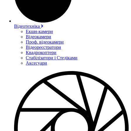
Відеотехніка
Екшн-камери
Відеокамери
Проф. відеокамери
Відеореєстратори
Квадрокоптери
Стабілізатори і Стедіками
Аксесуари