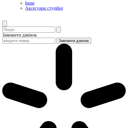
Інше
Аксесуари студійні
Замовити дзвінок