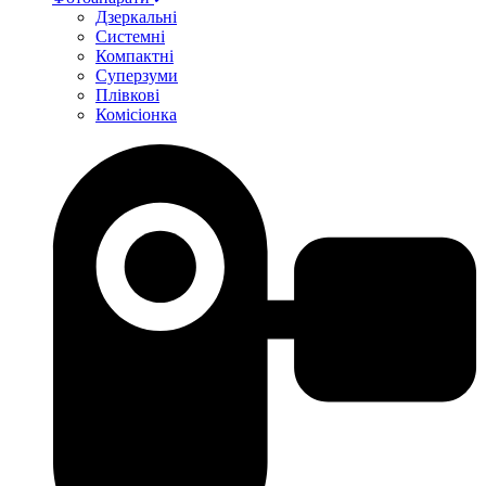
Дзеркальні
Системні
Компактні
Суперзуми
Плівкові
Комісіонка