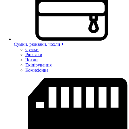
Сумки, рюкзаки, чохли
Сумки
Рюкзаки
Чохли
Екіпірування
Комисіонка