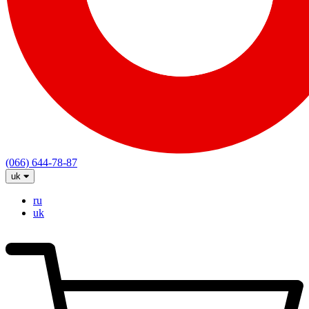
(066) 644-78-87
uk
ru
uk