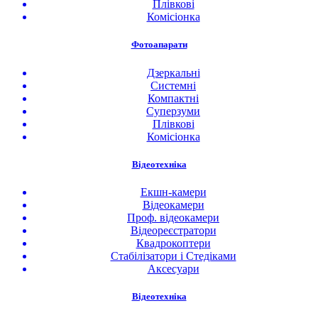
Плівкові
Комісіонка
Фотоапарати
Дзеркальні
Системні
Компактні
Суперзуми
Плівкові
Комісіонка
Відеотехніка
Екшн-камери
Відеокамери
Проф. відеокамери
Відеореєстратори
Квадрокоптери
Стабілізатори і Стедіками
Аксесуари
Відеотехніка