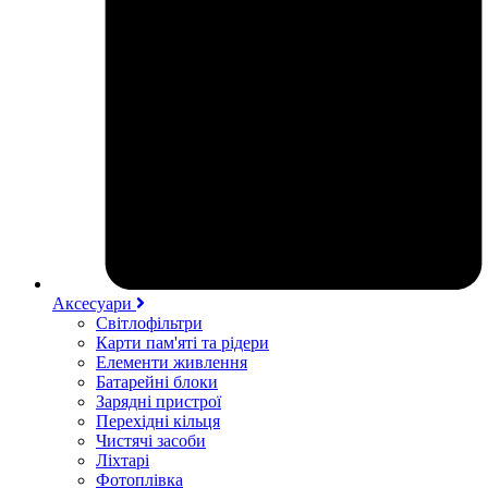
Аксесуари
Світлофільтри
Карти пам'яті та рідери
Елементи живлення
Батарейні блоки
Зарядні пристрої
Перехідні кільця
Чистячі засоби
Ліхтарі
Фотоплівка