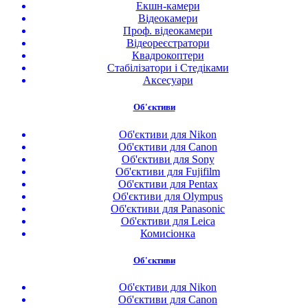
Екшн-камери
Відеокамери
Проф. відеокамери
Відеореєстратори
Квадрокоптери
Стабілізатори і Стедіками
Аксесуари
Об'єктиви
Об'єктиви для Nikon
Об'єктиви для Canon
Об'єктиви для Sony
Об'єктиви для Fujifilm
Об'єктиви для Pentax
Об'єктиви для Olympus
Об'єктиви для Panasonic
Об'єктиви для Leica
Комисіонка
Об'єктиви
Об'єктиви для Nikon
Об'єктиви для Canon