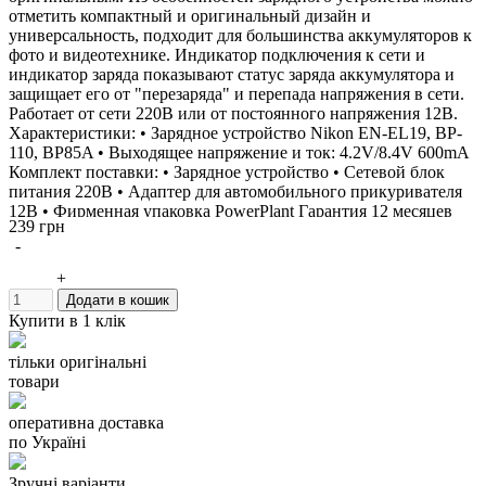
отметить компактный и оригинальный дизайн и
универсальность, подходит для большинства аккумуляторов к
фото и видеотехнике. Индикатор подключения к сети и
индикатор заряда показывают статус заряда аккумулятора и
защищает его от "перезаряда" и перепада напряжения в сети.
Работает от сети 220В или от постоянного напряжения 12В.
Характеристики: • Зарядное устройство Nikon EN-EL19, BP-
110, BP85A • Выходящее напряжение и ток: 4.2V/8.4V 600mA
Комплект поставки: • Зарядное устройство • Сетевой блок
питания 220В • Адаптер для автомобильного прикуривателя
12В • Фирменная упаковка PowerPlant Гарантия 12 месяцев
239 грн
Производитель: PowerPlant Зарядное устройство можно
-
использовать вместо: Данное зарядное устройство заряжает
аккумуляторы: Nikon EN-EL19 Canon BP-110 Samsung BP85A
+
Panasonic BCK7 Casio NP-130
Додати в кошик
Купити в 1 клік
тільки оригінальні
товари
оперативна доставка
по Україні
Зручні варіанти