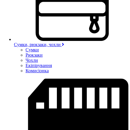
Сумки, рюкзаки, чохли
Сумки
Рюкзаки
Чохли
Екіпірування
Комисіонка