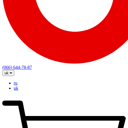
(066) 644-78-87
uk
ru
uk