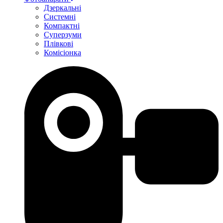
Дзеркальні
Системні
Компактні
Суперзуми
Плівкові
Комісіонка