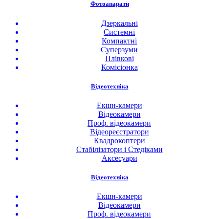
Фотоапарати
Дзеркальні
Системні
Компактні
Суперзуми
Плівкові
Комісіонка
Відеотехніка
Екшн-камери
Відеокамери
Проф. відеокамери
Відеореєстратори
Квадрокоптери
Стабілізатори і Стедіками
Аксесуари
Відеотехніка
Екшн-камери
Відеокамери
Проф. відеокамери