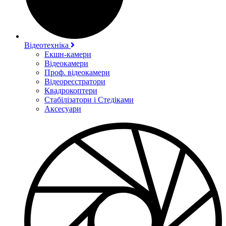
Відеотехніка
Екшн-камери
Відеокамери
Проф. відеокамери
Відеореєстратори
Квадрокоптери
Стабілізатори і Стедіками
Аксесуари