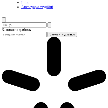
Інше
Аксесуари студійні
Замовити дзвінок