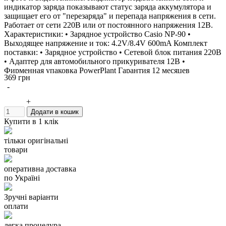
индикатор заряда показывают статус заряда аккумулятора и
защищает его от "перезаряда" и перепада напряжения в сети.
Работает от сети 220В или от постоянного напряжения 12В.
Характеристики: • Зарядное устройство Casio NP-90 •
Выходящее напряжение и ток: 4.2V/8.4V 600mA Комплект
поставки: • Зарядное устройство • Сетевой блок питания 220В
• Адаптер для автомобильного прикуривателя 12В •
Фирменная упаковка PowerPlant Гарантия 12 месяцев
369 грн
Производитель: PowerPlant Зарядное устройство можно
-
использовать вместо: CASIO BC-70L Данное зарядное
устройство заряжает аккумуляторы: CASIO NP-70
+
Додати в кошик
Купити в 1 клік
тільки оригінальні
товари
оперативна доставка
по Україні
Зручні варіанти
оплати
легка процедура