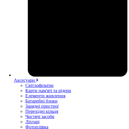
Аксесуари
Світлофільтри
Карти пам'яті та рідери
Елементи живлення
Батарейні блоки
Зарядні пристрої
Перехідні кільця
Чистячі засоби
Ліхтарі
Фотоплівка