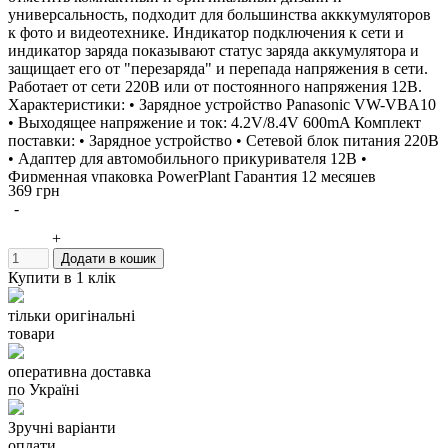
универсальность, подходит для большинства акккумуляторов
к фото и видеотехнике. Индикатор подключения к сети и
индикатор заряда показывают статус заряда аккумулятора и
защищает его от "перезаряда" и перепада напряжения в сети.
Работает от сети 220В или от постоянного напряжения 12В.
Характеристики: • Зарядное устройство Panasonic VW-VBA10
• Выходящее напряжение и ток: 4.2V/8.4V 600mA Комплект
поставки: • Зарядное устройство • Сетевой блок питания 220В
• Адаптер для автомобильного прикуривателя 12В •
Фирменная упаковка PowerPlant Гарантия 12 месяцев
369 грн
Производитель: PowerPlant Зарядное устройство можно
-
использовать вместо: FUJIFILM BC-60 BC-65 P10N072180A
P10N073780A PENTAX D-BC2 RICOH BJ-2 Данное зарядное
+
устройство заряжает аккумуляторы: TOSHIBA NP-60 CASIO
Додати в кошик
NP-30 NP-30DBA PENTAX D-LI2 FUJIFILM NP-60 RICOH
Купити в 1 клік
DB-40 CREATIVE NP-60 HP A1812A L1812A L1812B
Photosmart R07 Q2232-80001 OLYMPUS LI-20B TOSHIBA
тільки оригінальні
PDR-BT3 PANASONIC CGA-S301 CGA-S302A CGA-
товари
S302A/1B CGA-S302E/1B VW-VBA10 VW-VBA20 VW-
VBA21 SAMSUNG SLB-1037 SLB-1137 KODAK KLIC-5000
оперативна доставка
YAESU FNB-82LI SONY COMA-BP1
по Україні
Зручні варіанти
оплати