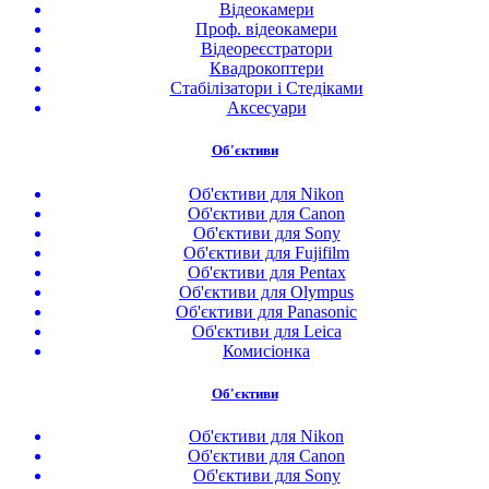
Відеокамери
Проф. відеокамери
Відеореєстратори
Квадрокоптери
Стабілізатори і Стедіками
Аксесуари
Об'єктиви
Об'єктиви для Nikon
Об'єктиви для Canon
Об'єктиви для Sony
Об'єктиви для Fujifilm
Об'єктиви для Pentax
Об'єктиви для Olympus
Об'єктиви для Panasonic
Об'єктиви для Leica
Комисіонка
Об'єктиви
Об'єктиви для Nikon
Об'єктиви для Canon
Об'єктиви для Sony