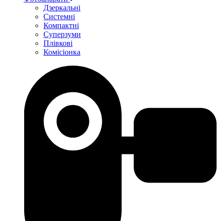
Дзеркальні
Системні
Компактні
Суперзуми
Плівкові
Комісіонка