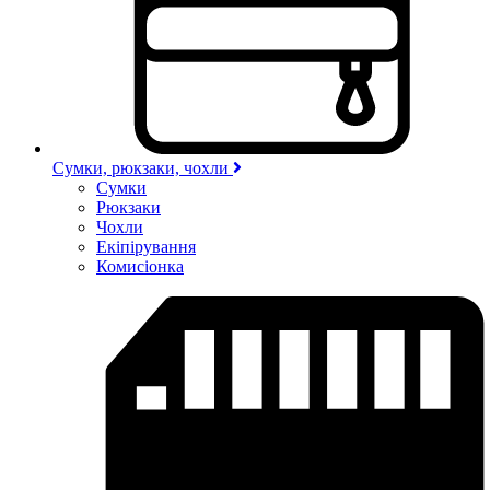
Сумки, рюкзаки, чохли
Сумки
Рюкзаки
Чохли
Екіпірування
Комисіонка