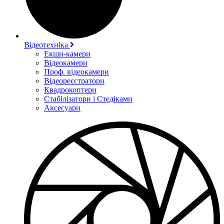
Відеотехніка
Екшн-камери
Відеокамери
Проф. відеокамери
Відеореєстратори
Квадрокоптери
Стабілізатори і Стедіками
Аксесуари