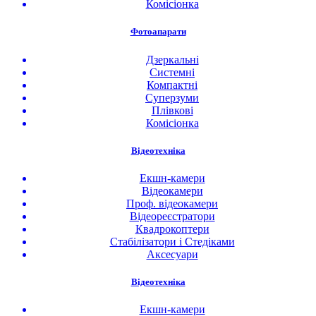
Комісіонка
Фотоапарати
Дзеркальні
Системні
Компактні
Суперзуми
Плівкові
Комісіонка
Відеотехніка
Екшн-камери
Відеокамери
Проф. відеокамери
Відеореєстратори
Квадрокоптери
Стабілізатори і Стедіками
Аксесуари
Відеотехніка
Екшн-камери