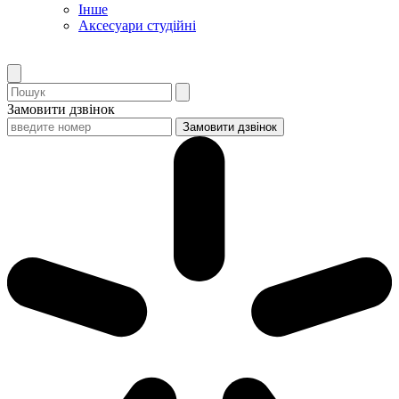
Інше
Аксесуари студійні
Замовити дзвінок