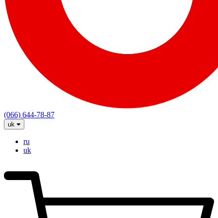
(066) 644-78-87
uk
ru
uk