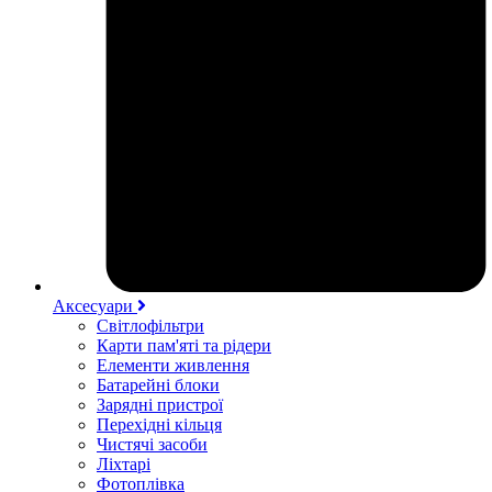
Аксесуари
Світлофільтри
Карти пам'яті та рідери
Елементи живлення
Батарейні блоки
Зарядні пристрої
Перехідні кільця
Чистячі засоби
Ліхтарі
Фотоплівка