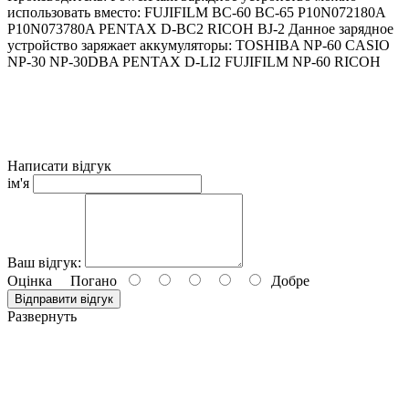
использовать вместо: FUJIFILM BC-60 BC-65 P10N072180A
P10N073780A PENTAX D-BC2 RICOH BJ-2 Данное зарядное
устройство заряжает аккумуляторы: TOSHIBA NP-60 CASIO
NP-30 NP-30DBA PENTAX D-LI2 FUJIFILM NP-60 RICOH
DB-40 CREATIVE NP-60 HP A1812A L1812A L1812B
Photosmart R07 Q2232-80001 OLYMPUS LI-20B TOSHIBA
PDR-BT3 PANASONIC CGA-S301 CGA-S302A CGA-
S302A/1B CGA-S302E/1B VW-VBA10 VW-VBA20 VW-
VBA21 SAMSUNG SLB-1037 SLB-1137 KODAK KLIC-5000
YAESU FNB-82LI SONY COMA-BP1
Написати відгук
ім'я
Ваш відгук:
Оцінка
Погано
Добре
Відправити відгук
Развернуть