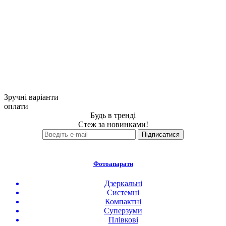
Зручні варіанти
оплати
Будь в тренді
Стеж за новинками!
Фотоапарати
Дзеркальні
Системні
Компактні
Суперзуми
Плівкові