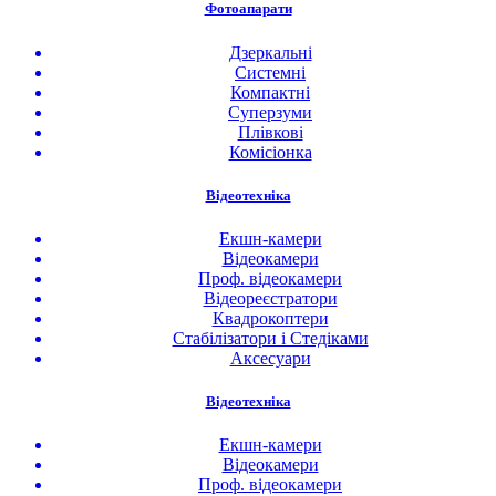
Фотоапарати
Дзеркальні
Системні
Компактні
Суперзуми
Плівкові
Комісіонка
Відеотехніка
Екшн-камери
Відеокамери
Проф. відеокамери
Відеореєстратори
Квадрокоптери
Стабілізатори і Стедіками
Аксесуари
Відеотехніка
Екшн-камери
Відеокамери
Проф. відеокамери