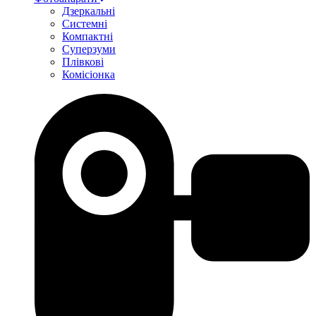
Дзеркальні
Системні
Компактні
Суперзуми
Плівкові
Комісіонка