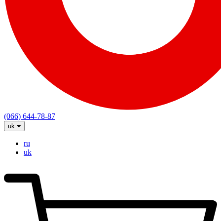
(066) 644-78-87
uk
ru
uk