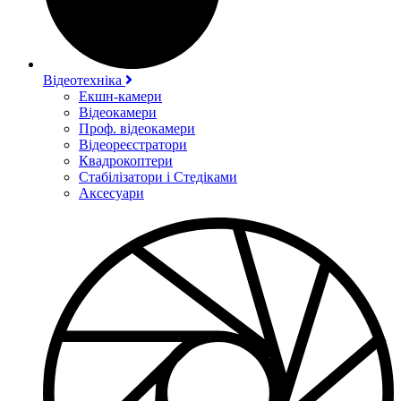
Відеотехніка
Екшн-камери
Відеокамери
Проф. відеокамери
Відеореєстратори
Квадрокоптери
Стабілізатори і Стедіками
Аксесуари