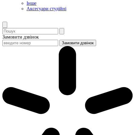
Інше
Аксесуари студійні
Замовити дзвінок