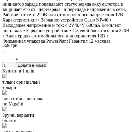
индикатор заряда показывают статус заряда аккумулятора и
защищает его от "перезаряда" и перепада напряжения в сети.
Работает от сети 220В или от постоянного напряжения 12В.
Характеристики: • Зарядное устройство Casio NP-40 •
Выходящее напряжение и ток: 4.2V/8.4V 600mA Комплект
поставки: • Зарядное устройство • Сетевой блок питания 220В
• Адаптер для автомобильного прикуривателя 12В •
Фирменная упаковка PowerPlant Гарантия 12 месяцев
369 грн
Производитель: PowerPlant Зарядное устройство можно
-
использовать вместо: CASIO BC-30L BC-30LDCA Данное
зарядное устройство заряжает аккумуляторы: BENQ NP-40
+
CASIO NP-40 NP-40DBA NP-40DCA
Додати в кошик
Купити в 1 клік
тільки оригінальні
товари
оперативна доставка
по Україні
Зручні варіанти
оплати
легка процедура