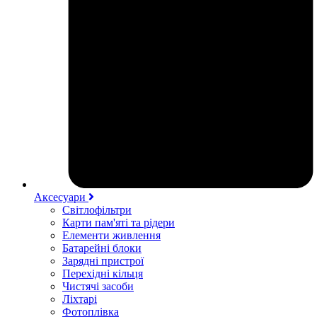
Аксесуари
Світлофільтри
Карти пам'яті та рідери
Елементи живлення
Батарейні блоки
Зарядні пристрої
Перехідні кільця
Чистячі засоби
Ліхтарі
Фотоплівка