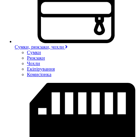
Сумки, рюкзаки, чохли
Сумки
Рюкзаки
Чохли
Екіпірування
Комисіонка