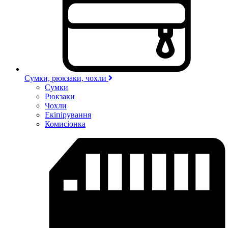
Сумки, рюкзаки, чохли
Сумки
Рюкзаки
Чохли
Екіпірування
Комисіонка