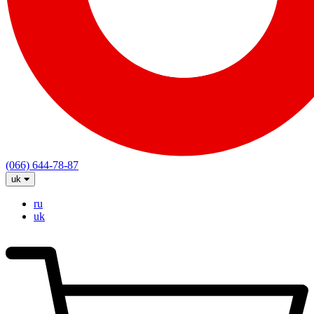
(066) 644-78-87
uk
ru
uk