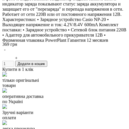
индикатор заряда показывают статус заряда аккумулятора и
защищает его от "перезаряда" и перепада напряжения в сети.
Работает от сети 220В или от постоянного напряжения 12В.
Характеристики: • Зарядное устройство Casio NP-20 •
Выходящее напряжение и ток: 4.2V/8.4V 600mA Комплект
поставки: • Зарядное устройство • Сетевой блок питания 220В
• Адаптер для автомобильного прикуривателя 12В •
Фирменная упаковка PowerPlant Гарантия 12 месяцев
369 грн
Производитель: PowerPlant Зарядное устройство можно
-
использовать вместо: CASIO BC-10L BC-10LCCA BC-11L
Данное зарядное устройство заряжает аккумуляторы: CASIO
+
NP-20 NP-20DBA
Додати в кошик
Купити в 1 клік
тільки оригінальні
товари
оперативна доставка
по Україні
Зручні варіанти
оплати
легка процедура