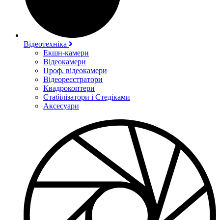
Відеотехніка
Екшн-камери
Відеокамери
Проф. відеокамери
Відеореєстратори
Квадрокоптери
Стабілізатори і Стедіками
Аксесуари