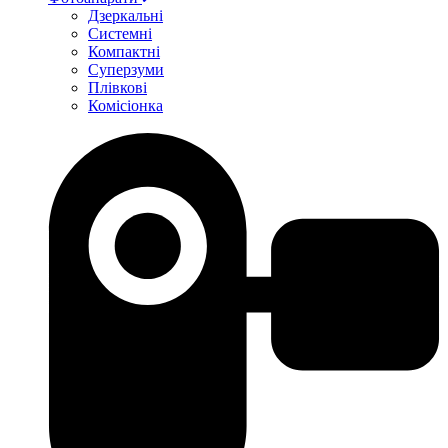
Дзеркальні
Системні
Компактні
Суперзуми
Плівкові
Комісіонка