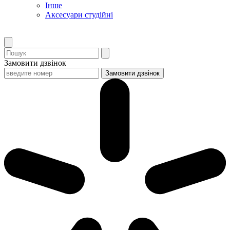
Інше
Аксесуари студійні
Замовити дзвінок