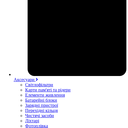
Аксесуари
Світлофільтри
Карти пам'яті та рідери
Елементи живлення
Батарейні блоки
Зарядні пристрої
Перехідні кільця
Чистячі засоби
Ліхтарі
Фотоплівка