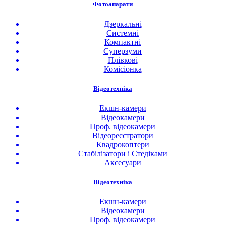
Фотоапарати
Дзеркальні
Системні
Компактні
Суперзуми
Плівкові
Комісіонка
Відеотехніка
Екшн-камери
Відеокамери
Проф. відеокамери
Відеореєстратори
Квадрокоптери
Стабілізатори і Стедіками
Аксесуари
Відеотехніка
Екшн-камери
Відеокамери
Проф. відеокамери