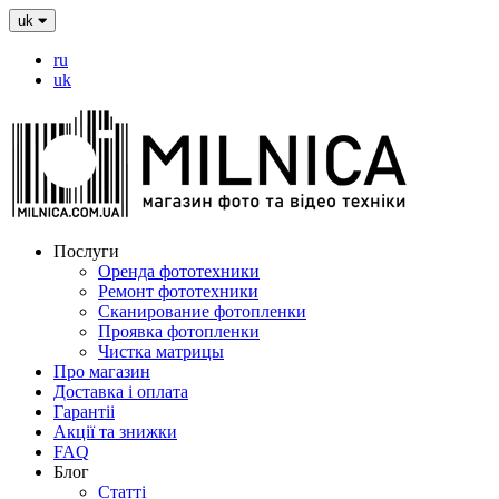
uk
ru
uk
Послуги
Оренда фототехники
Ремонт фототехники
Сканирование фотопленки
Проявка фотопленки
Чистка матрицы
Про магазин
Доставка і оплата
Гарантіі
Акції та знижки
FAQ
Блог
Статті