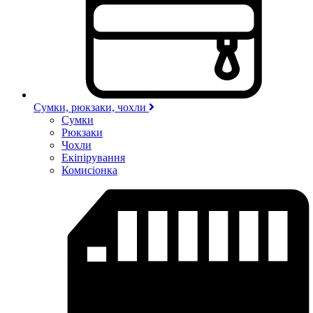
Сумки, рюкзаки, чохли
Сумки
Рюкзаки
Чохли
Екіпірування
Комисіонка