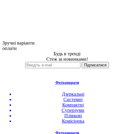
Зручні варіанти
оплати
Будь в тренді
Стеж за новинками!
Фотоапарати
Дзеркальні
Системні
Компактні
Суперзуми
Плівкові
Комісіонка
Фотоапарати