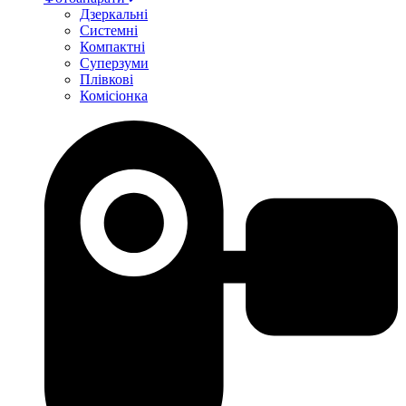
Дзеркальні
Системні
Компактні
Суперзуми
Плівкові
Комісіонка