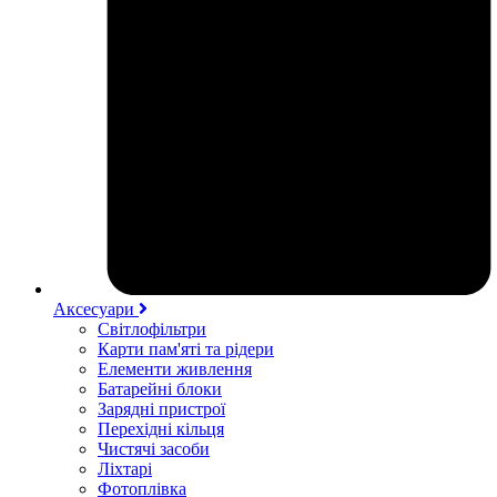
Аксесуари
Світлофільтри
Карти пам'яті та рідери
Елементи живлення
Батарейні блоки
Зарядні пристрої
Перехідні кільця
Чистячі засоби
Ліхтарі
Фотоплівка