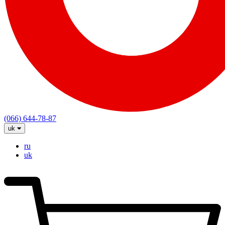
(066) 644-78-87
uk
ru
uk