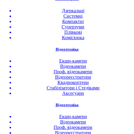
Дзеркальні
Системні
Компактні
Суперзуми
Плівкові
Комісіонка
Відеотехніка
Екшн-камери
Відеокамери
Проф. відеокамери
Відеореєстратори
Квадрокоптери
Стабілізатори і Стедіками
Аксесуари
Відеотехніка
Екшн-камери
Відеокамери
Проф. відеокамери
Відеореєстратори