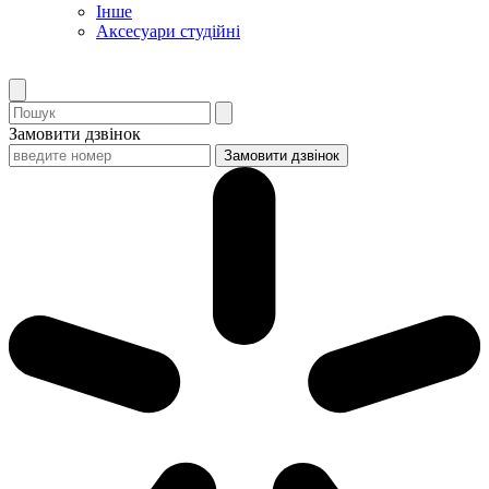
Інше
Аксесуари студійні
Замовити дзвінок