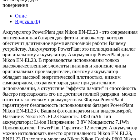
повернення
Опис
Відгуків (0)
Аккумулятор PowerPlant для Nikon EN-EL23 - это современная
литиево-ионная батарея для фото и видеокамер, которая
обеспечит длительное время автономной работы Вашему
устройству. Аккумулятор PowerPlant это полноценный аналог
оригинальному аккумулятору Аккумулятор PowerPlant для
Nikon EN-EL23. В производстве использованы только
высококачественные элементы питания и японские чипы
оригинальных производителей, поэтому аккумулятор
обладает высокой энергетической плотностью, низким
саморазрядом, сохраняет заряд даже при длительном
использовании, а отсутствие "эффекта памяти" и способность
быстро перезаряжать его не достигая полной разрядки, можно
отнести к ключевым преимуществам. Фирма PowerPlant
гарантирует безопасность использования батареи PowerPlant
Nikon EN-EL23 c Вашим фотоаппаратом или видеокамерой.
Название: Nikon EN-EL23 Емкость: 1850 mAh Тип
аккумулятора: Li-ion Напряжение: 3.8V Мощьность: 7.1Wh
Производитель: PowerPlant Гарантия: 12 месяцев Аккумулятор
можно использовать вместо оригинального Nikon EN-EL23,
ENEL23 Подходит к моделям Nikon Nikon Coolpix P600 Nikon