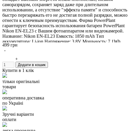
саморазрядом, сохраняет заряд даже при длительном
использовании, а отсутствие "эффекта памяти" и способность
быстро перезаряжать его не достигая полной разрядки, можно
отнести к ключевым преимуществам. Фирма PowerPlant
гарантирует безопасность использования батареи PowerPlant
Nikon EN-EL23 c Вашим фотоаппаратом или видеокамерой.
Название: Nikon EN-EL23 Емкость: 1850 mAh Тип
аккумулятора: Li-ion Напряжение: 3.8V Мощьность: 7.1Wh
499 грн
Производитель: PowerPlant Гарантия: 12 месяцев Аккумулятор
-
можно использовать вместо оригинального Nikon EN-EL23,
ENEL23 Подходит к моделям Nikon Nikon Coolpix P600 Nikon
+
Coolpix S810C
Додати в кошик
Купити в 1 клік
тільки оригінальні
товари
оперативна доставка
по Україні
Зручні варіанти
оплати
легка процедура