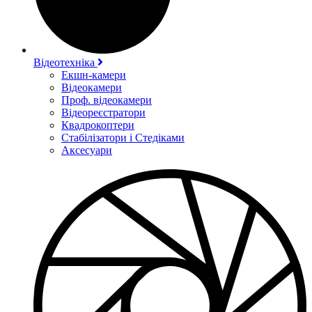
Відеотехніка
Екшн-камери
Відеокамери
Проф. відеокамери
Відеореєстратори
Квадрокоптери
Стабілізатори і Стедіками
Аксесуари