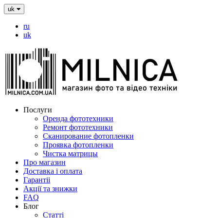
uk
ru
uk
Послуги
Оренда фототехники
Ремонт фототехники
Сканирование фотопленки
Проявка фотопленки
Чистка матрицы
Про магазин
Доставка і оплата
Гарантіі
Акції та знижки
FAQ
Блог
Статті