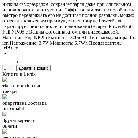
низким саморазрядом, сохраняет заряд даже при длительном
использовании, а отсутствие "эффекта памяти" и способность
быстро перезаряжать его не достигая полной разрядки, можно
отнести к ключевым преимуществам. Фирма PowerPlant
гарантирует безопасность использования батареи PowerPlant
Fuji NP-95 c Вашим фотоаппаратом или видеокамерой.
Название: Fuji NP-95 Емкость: 1800mAh Тип аккумулятора: Li-
ion Напряжение: 3.7V Мощность: 6.7Wh Производитель:
549 грн
PowerPlant Гарантия: 12 месяцев
-
+
Додати в кошик
Купити в 1 клік
Аккумулятор можно использовать вместо оригинального
тільки оригінальні
FUJIFILM NP-95 RICOH DB-90 Подходит к моделям RICOH
товари
GXR GXR Mount A12 GXR P10 FUJIFILM FinePix F30 FinePix
F31fd FinePix Real 3D W1 FinePix X100 FinePix X100LE
FinePix X100S X-S1
оперативна доставка
по Україні
Зручні варіанти
оплати
легка процедура