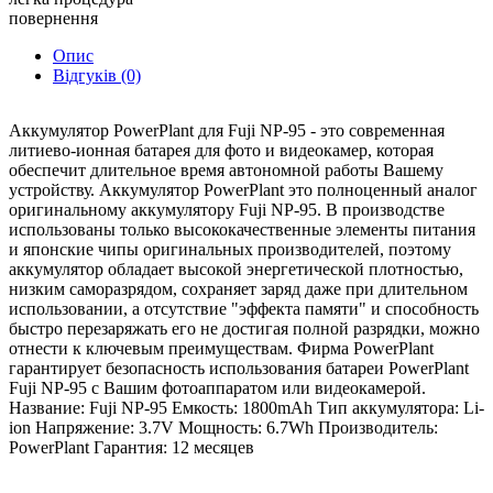
повернення
Опис
Відгуків (0)
Аккумулятор PowerPlant для Fuji NP-95 - это современная
литиево-ионная батарея для фото и видеокамер, которая
обеспечит длительное время автономной работы Вашему
устройству. Аккумулятор PowerPlant это полноценный аналог
оригинальному аккумулятору Fuji NP-95. В производстве
использованы только высококачественные элементы питания
и японские чипы оригинальных производителей, поэтому
аккумулятор обладает высокой энергетической плотностью,
низким саморазрядом, сохраняет заряд даже при длительном
использовании, а отсутствие "эффекта памяти" и способность
быстро перезаряжать его не достигая полной разрядки, можно
отнести к ключевым преимуществам. Фирма PowerPlant
гарантирует безопасность использования батареи PowerPlant
Fuji NP-95 c Вашим фотоаппаратом или видеокамерой.
Название: Fuji NP-95 Емкость: 1800mAh Тип аккумулятора: Li-
ion Напряжение: 3.7V Мощность: 6.7Wh Производитель:
PowerPlant Гарантия: 12 месяцев