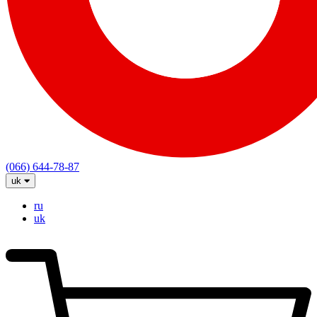
(066) 644-78-87
uk
ru
uk