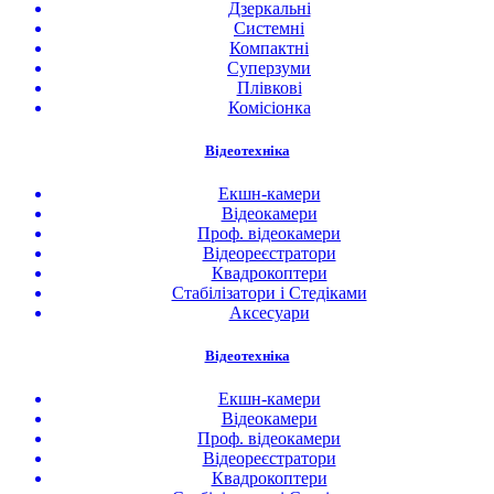
Дзеркальні
Системні
Компактні
Суперзуми
Плівкові
Комісіонка
Відеотехніка
Екшн-камери
Відеокамери
Проф. відеокамери
Відеореєстратори
Квадрокоптери
Стабілізатори і Стедіками
Аксесуари
Відеотехніка
Екшн-камери
Відеокамери
Проф. відеокамери
Відеореєстратори
Квадрокоптери