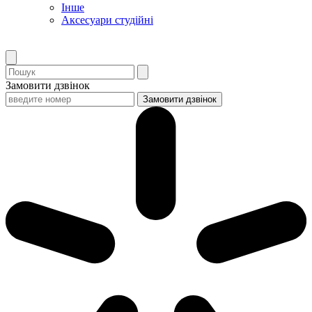
Інше
Аксесуари студійні
Замовити дзвінок