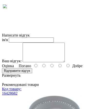
Аккумулятор можно использовать вместо оригинального
FUJIFILM NP-95 RICOH DB-90 Подходит к моделям RICOH
GXR GXR Mount A12 GXR P10 FUJIFILM FinePix F30 FinePix
F31fd FinePix Real 3D W1 FinePix X100 FinePix X100LE
FinePix X100S X-S1
Написати відгук
ім'я
Ваш відгук:
Оцінка
Погано
Добре
Відправити відгук
Развернуть
Рекомендовані товари
Код товару:
16428682