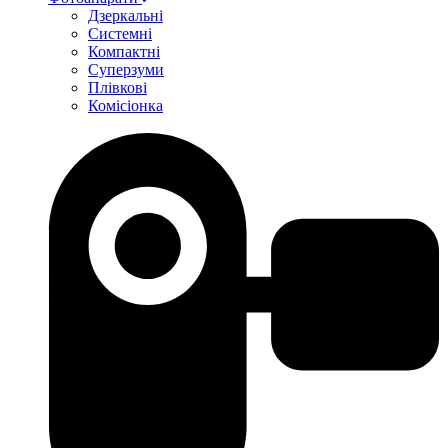
Дзеркальні
Системні
Компактні
Суперзуми
Плівкові
Комісіонка