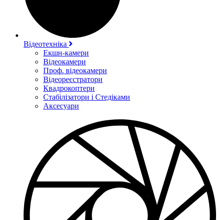
Відеотехніка
Екшн-камери
Відеокамери
Проф. відеокамери
Відеореєстратори
Квадрокоптери
Стабілізатори і Стедіками
Аксесуари