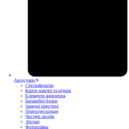
Аксесуари
Світлофільтри
Карти пам'яті та рідери
Елементи живлення
Батарейні блоки
Зарядні пристрої
Перехідні кільця
Чистячі засоби
Ліхтарі
Фотоплівка