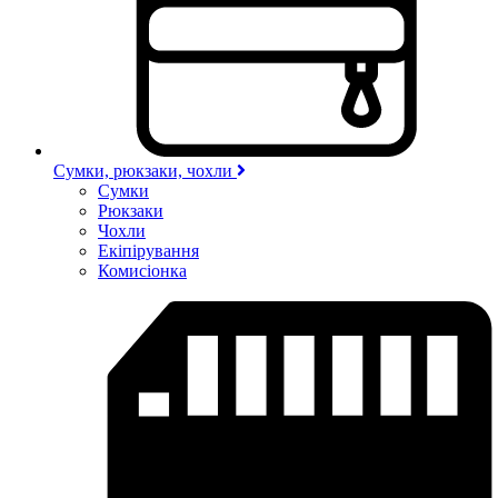
Сумки, рюкзаки, чохли
Сумки
Рюкзаки
Чохли
Екіпірування
Комисіонка