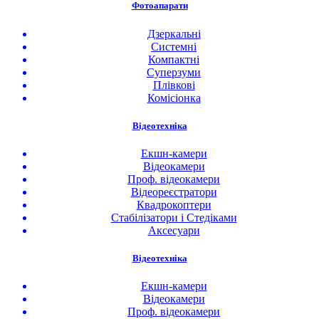
Фотоапарати
Дзеркальні
Системні
Компактні
Суперзуми
Плівкові
Комісіонка
Відеотехніка
Екшн-камери
Відеокамери
Проф. відеокамери
Відеореєстратори
Квадрокоптери
Стабілізатори і Стедіками
Аксесуари
Відеотехніка
Екшн-камери
Відеокамери
Проф. відеокамери