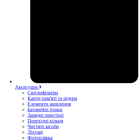
Аксесуари
Світлофільтри
Карти пам'яті та рідери
Елементи живлення
Батарейні блоки
Зарядні пристрої
Перехідні кільця
Чистячі засоби
Ліхтарі
Фотоплівка