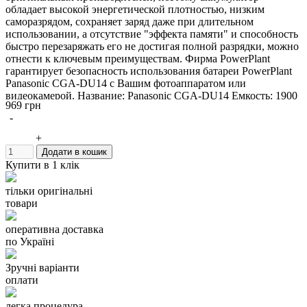
обладает высокой энергетической плотностью, низким
саморазрядом, сохраняет заряд даже при длительном
использовании, а отсутствие "эффекта памяти" и способность
быстро перезаряжать его не достигая полной разрядки, можно
отнести к ключевым преимуществам. Фирма PowerPlant
гарантирует безопасность использования батареи PowerPlant
Panasonic CGA-DU14 c Вашим фотоаппаратом или
видеокамерой. Название: Panasonic CGA-DU14 Емкость: 1900
969 грн
mAh Тип аккумулятора: Li-ion Напряжение: 7,4V Мощность:
-
14.1Wh Производитель: PowerPlant Гарантия: 12 месяцев
+
Додати в кошик
Купити в 1 клік
тільки оригінальні
товари
оперативна доставка
по Україні
Зручні варіанти
оплати
легка процедура