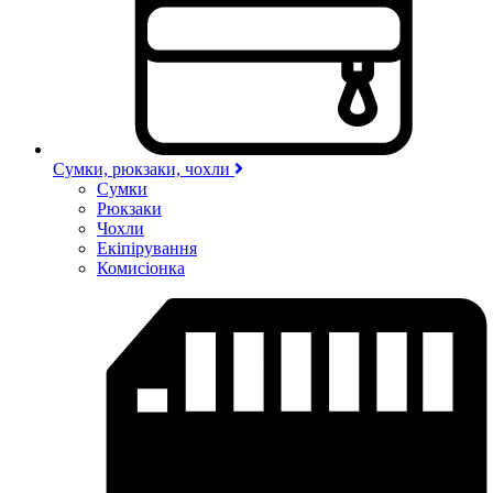
Сумки, рюкзаки, чохли
Сумки
Рюкзаки
Чохли
Екіпірування
Комисіонка