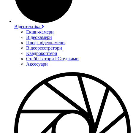
Відеотехніка
Екшн-камери
Відеокамери
Проф. відеокамери
Відеореєстратори
Квадрокоптери
Стабілізатори і Стедіками
Аксесуари