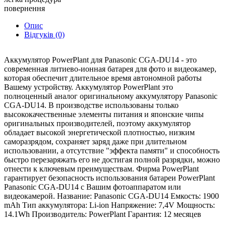
повернення
Опис
Відгуків (0)
Аккумулятор PowerPlant для Panasonic CGA-DU14 - это
современная литиево-ионная батарея для фото и видеокамер,
которая обеспечит длительное время автономной работы
Вашему устройству. Аккумулятор PowerPlant это
полноценный аналог оригинальному аккумулятору Panasonic
CGA-DU14. В производстве использованы только
высококачественные элементы питания и японские чипы
оригинальных производителей, поэтому аккумулятор
обладает высокой энергетической плотностью, низким
саморазрядом, сохраняет заряд даже при длительном
использовании, а отсутствие "эффекта памяти" и способность
быстро перезаряжать его не достигая полной разрядки, можно
отнести к ключевым преимуществам. Фирма PowerPlant
гарантирует безопасность использования батареи PowerPlant
Panasonic CGA-DU14 c Вашим фотоаппаратом или
видеокамерой. Название: Panasonic CGA-DU14 Емкость: 1900
mAh Тип аккумулятора: Li-ion Напряжение: 7,4V Мощность:
14.1Wh Производитель: PowerPlant Гарантия: 12 месяцев