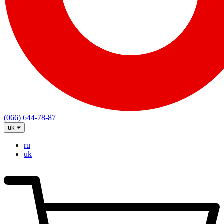
(066) 644-78-87
uk
ru
uk