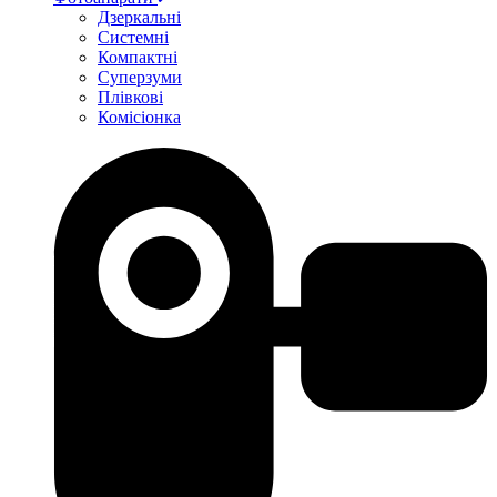
Дзеркальні
Системні
Компактні
Суперзуми
Плівкові
Комісіонка