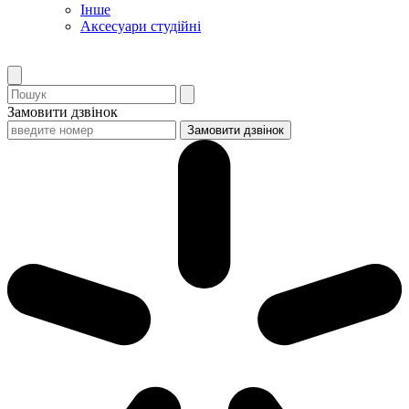
Інше
Аксесуари студійні
Замовити дзвінок