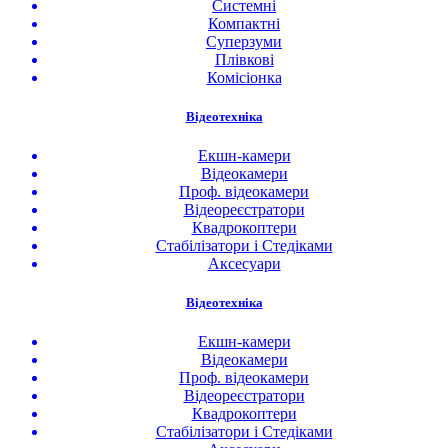
Системні
Компактні
Суперзуми
Плівкові
Комісіонка
Відеотехніка
Екшн-камери
Відеокамери
Проф. відеокамери
Відеореєстратори
Квадрокоптери
Стабілізатори і Стедіками
Аксесуари
Відеотехніка
Екшн-камери
Відеокамери
Проф. відеокамери
Відеореєстратори
Квадрокоптери
Стабілізатори і Стедіками