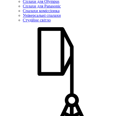
Сплахи для Olympus
Сплахи для Panasonic
Спалахи коміссіонка
Універсальні спалахи
Студійне світло