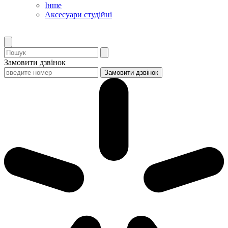
Інше
Аксесуари студійні
Замовити дзвінок