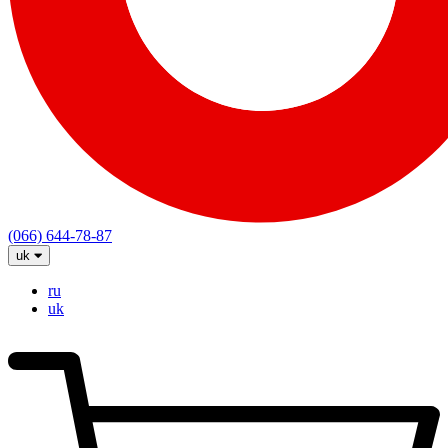
(066) 644-78-87
uk
ru
uk