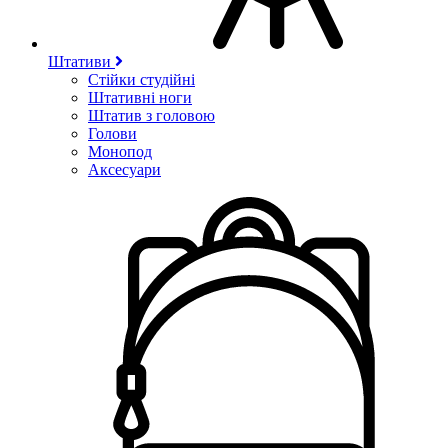
Штативи
Стійки студійні
Штативні ноги
Штатив з головою
Голови
Монопод
Аксесуари