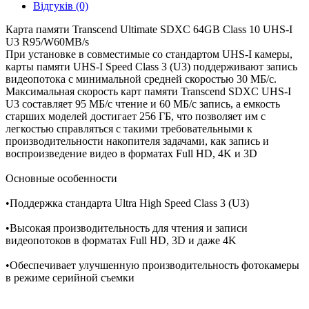
Відгуків (0)
Рабочее напряжение
Карта памяти Transcend Ultimate SDXC 64GB Class 10 UHS-I
2,7~3,6 В
U3 R95/W60MB/s
При установке в совместимые со стандартом UHS-I камеры,
Рабочая температура
карты памяти UHS-I Speed Class 3 (U3) поддерживают запись
видеопотока с минимальной средней скоростью 30 МБ/с.
- 25°C (- 13°F)~85°C(185°F)
Максимальная скорость карт памяти Transcend SDXC UHS-I
U3 составляет 95 МБ/с чтение и 60 МБ/с запись, а емкость
Износостойкость
старших моделей достигает 256 ГБ, что позволяет им с
легкостью справляться с такими требовательными к
10 000 циклов подключения/отключения
производительности накопителя задачами, как запись и
воспроизведение видео в форматах Full HD, 4K и 3D
Вес
Основные особенности
2 г
•Поддержка стандарта Ultra High Speed Class 3 (U3)
Скорость передачи данных (макс.)*
•Высокая производительность для чтения и записи
Чтение 95 МБ/с, Запись 60 МБ/с
видеопотоков в форматах Full HD, 3D и даже 4K
Совместимость
•Обеспечивает улучшенную производительность фотокамеры
в режиме серийной съемки
идеально подходит для использования в цифровых фото- и
видеокамерах
•Эффективная файловая система exFAT (SDXC)