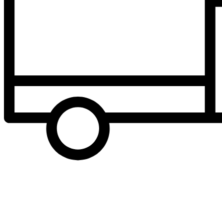
Вес
2 г
Скорость передачи данных (макс.)*
Чтение 95 МБ/с, Запись 60 МБ/с
Совместимость
идеально подходит для использования в цифровых фото- и
видеокамерах
*Note
Speed may vary due to host hardware, software and usage