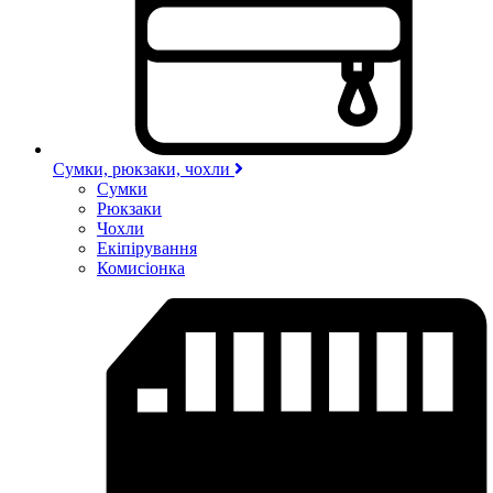
Сумки, рюкзаки, чохли
Сумки
Рюкзаки
Чохли
Екіпірування
Комисіонка