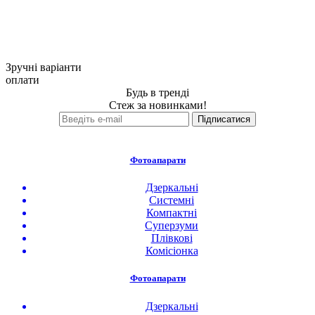
Зручні варіанти
оплати
Будь в тренді
Стеж за новинками!
Фотоапарати
Дзеркальні
Системні
Компактні
Суперзуми
Плівкові
Комісіонка
Фотоапарати
Дзеркальні