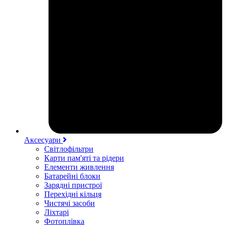
Аксесуари
Світлофільтри
Карти пам'яті та рідери
Елементи живлення
Батарейні блоки
Зарядні пристрої
Перехідні кільця
Чистячі засоби
Ліхтарі
Фотоплівка