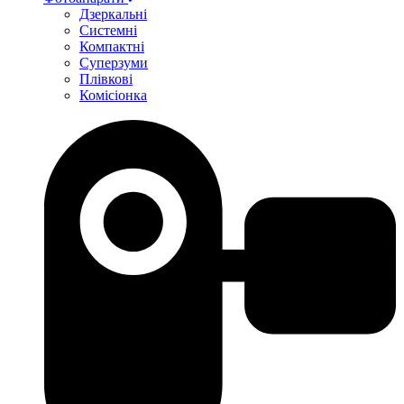
Дзеркальні
Системні
Компактні
Суперзуми
Плівкові
Комісіонка