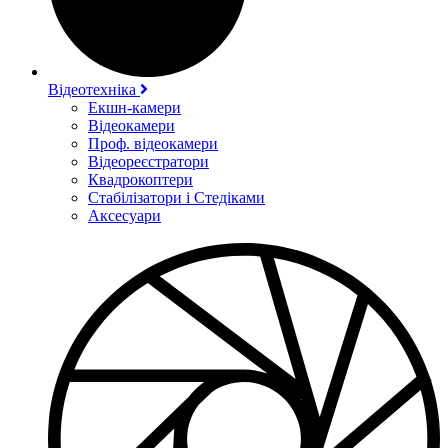
Відеотехніка
Екшн-камери
Відеокамери
Проф. відеокамери
Відеореєстратори
Квадрокоптери
Стабілізатори і Стедіками
Аксесуари