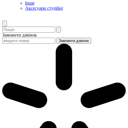
Інше
Аксесуари студійні
Замовити дзвінок