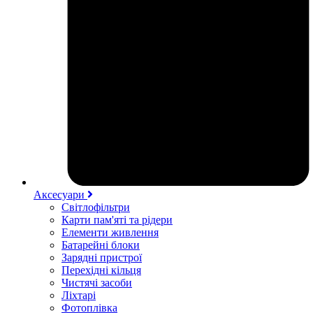
Аксесуари
Світлофільтри
Карти пам'яті та рідери
Елементи живлення
Батарейні блоки
Зарядні пристрої
Перехідні кільця
Чистячі засоби
Ліхтарі
Фотоплівка