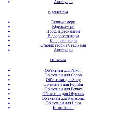
Аксесуари
Відеотехніка
Екшн-камери
Відеокамери
Проф. відеокамери
Відеореєстратори
Квадрокоптери
Стабілізатори і Стедіками
Аксесуари
Об'єктиви
Об'єктиви для Nikon
Об'єктиви для Canon
Об'єктиви для Sony
Об'єктиви для Fujifilm
Об'єктиви для Pentax
Об'єктиви для Olympus
Об'єктиви для Panasonic
Об'єктиви для Leica
Комисіонка