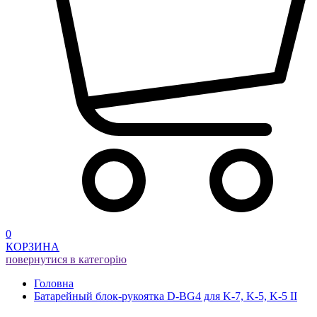
0
КОРЗИНА
повернутися в категорію
Головна
Батарейный блок-рукоятка D-BG4 для K-7, K-5, K-5 II