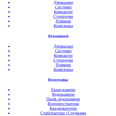
Дзеркальні
Системні
Компактні
Суперзуми
Плівкові
Комісіонка
Фотоапарати
Дзеркальні
Системні
Компактні
Суперзуми
Плівкові
Комісіонка
Відеотехніка
Екшн-камери
Відеокамери
Проф. відеокамери
Відеореєстратори
Квадрокоптери
Стабілізатори і Стедіками