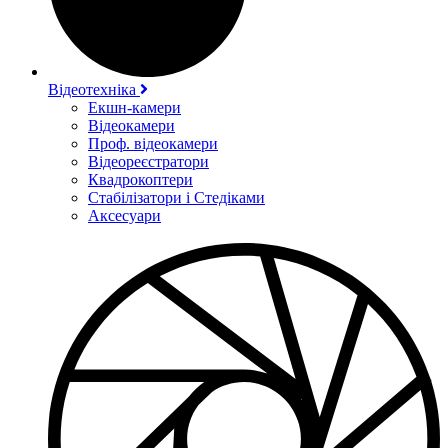
Відеотехніка
Екшн-камери
Відеокамери
Проф. відеокамери
Відеореєстратори
Квадрокоптери
Стабілізатори і Стедіками
Аксесуари