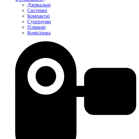
Дзеркальні
Системні
Компактні
Суперзуми
Плівкові
Комісіонка