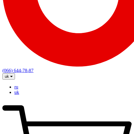
(066) 644-78-87
uk
ru
uk