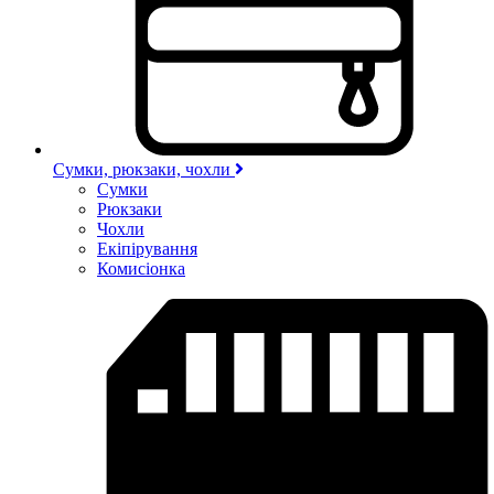
Сумки, рюкзаки, чохли
Сумки
Рюкзаки
Чохли
Екіпірування
Комисіонка