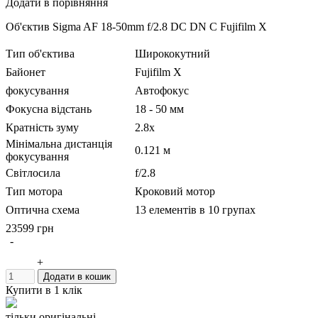
Додати в порівняння
Об'єктив Sigma AF 18-50mm f/2.8 DC DN C Fujifilm X
Тип об'єктива
Ширококутний
Байонет
Fujifilm X
фокусування
Автофокус
Фокусна відстань
18 - 50 мм
Кратність зуму
2.8x
Мінімальна дистанція
0.121 м
фокусування
Світлосила
f/2.8
Тип мотора
Кроковий мотор
Оптична схема
13 елементів в 10 групах
Стабілізатор зображення
23599 грн
Так
-
Пило-вологозахист
Ні
+
Внутрішнє фокусування
Ні
Додати в кошик
Діаметр фільтра
55 мм
Купити в 1 клік
Об'єктив Sigma 18-50mm f/2.8 DC DN 
Комплектація
X)
тільки оригінальні