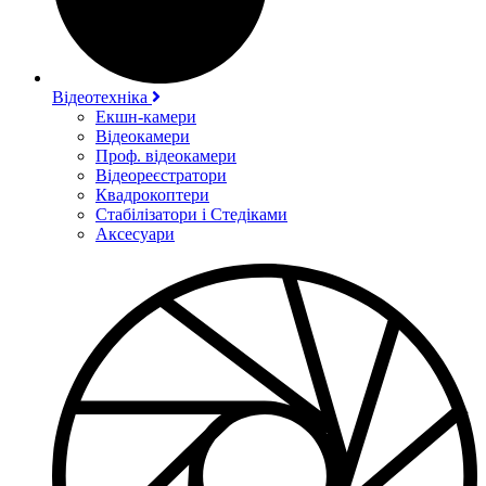
Відеотехніка
Екшн-камери
Відеокамери
Проф. відеокамери
Відеореєстратори
Квадрокоптери
Стабілізатори і Стедіками
Аксесуари