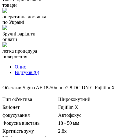
товари
Передня кришка для об'єктива
Задня кришка для об'єктива
оперативна доставка
Бленда
по Україні
Розміри
61.6 x 76.8 мм
Вага
285 г
Зручні варіанти
оплати
легка процедура
повернення
Опис
Відгуків (0)
Об'єктив Sigma AF 18-50mm f/2.8 DC DN C Fujifilm X
Тип об'єктива
Ширококутний
Байонет
Fujifilm X
фокусування
Автофокус
Фокусна відстань
18 - 50 мм
Кратність зуму
2.8x