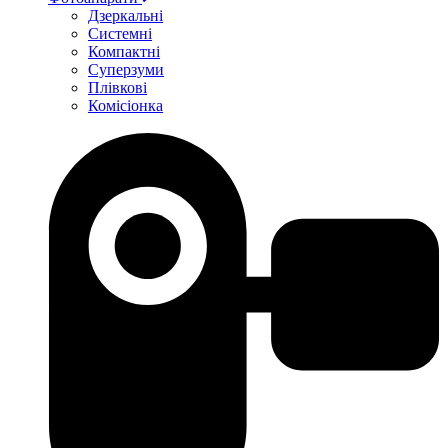
Дзеркальні
Системні
Компактні
Суперзуми
Плівкові
Комісіонка