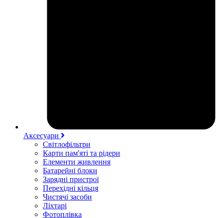
Аксесуари
Світлофільтри
Карти пам'яті та рідери
Елементи живлення
Батарейні блоки
Зарядні пристрої
Перехідні кільця
Чистячі засоби
Ліхтарі
Фотоплівка