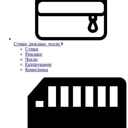
Сумки, рюкзаки, чохли
Сумки
Рюкзаки
Чохли
Екіпірування
Комисіонка