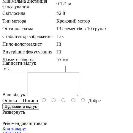
Мінімальна дистанція
0.121 м
фокусування
Світлосила
f/2.8
Тип мотора
Кроковий мотор
Оптична схема
13 елементів в 10 групах
Стабілізатор зображення
Так
Пило-вологозахист
Ні
Внутрішнє фокусування
Ні
Діаметр фільтра
55 мм
Написати відгук
Об'єктив Sigma 18-50mm f/2.8 DC DN 
ім'я
Комплектація
X)
Передня кришка для об'єктива
Задня кришка для об'єктива
Бленда
Ваш відгук:
Розміри
61.6 x 76.8 мм
Оцінка
Погано
Добре
Вага
285 г
Відправити відгук
Развернуть
Рекомендовані товари
Код товару: