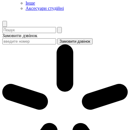
Інше
Аксесуари студійні
Замовити дзвінок