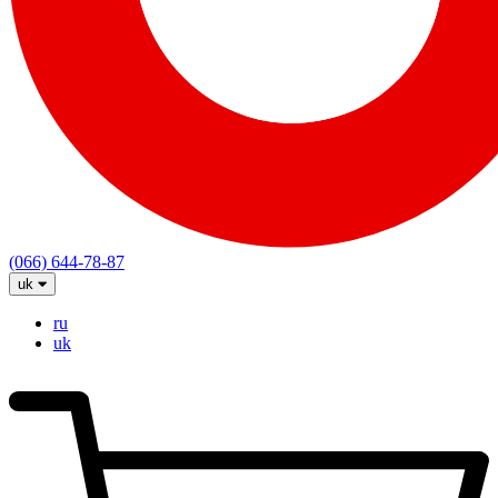
(066) 644-78-87
uk
ru
uk