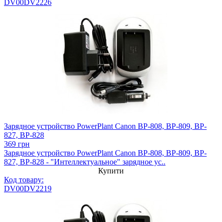
DV00DV2226
Зарядное устройство PowerPlant Canon BP-808, BP-809, BP-
827, BP-828
369 грн
Зарядное устройство PowerPlant Canon BP-808, BP-809, BP-
827, BP-828 - "Интеллектуальное" зарядное ус..
Купити
Код товару:
DV00DV2219