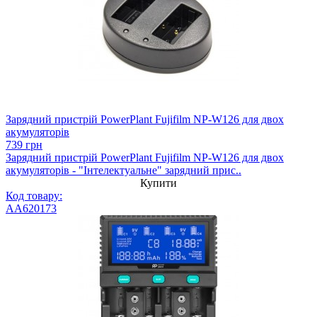
Зарядний пристрій PowerPlant Fujifilm NP-W126 для двох
акумуляторів
739 грн
Зарядний пристрій PowerPlant Fujifilm NP-W126 для двох
акумуляторів - "Інтелектуальне" зарядний прис..
Купити
Код товару:
AA620173