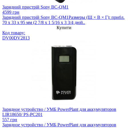
Зарядний пристрій Sony BC-QM1
4599 грн
Зарядний пристрій Sony BC-QM1Размеры (Ш × В × Г): прибл.
70 x 33 x 95 мм (2 7/8 x 1 5/16 x 3 3/4 дюй..
Купити
Код товару:
DV00DV2813
Зарядное устройство / УМБ PowerPlant для аккумуляторов
LIR18650/ PS-PC201
557 грн
Зарядное устройство / УМБ PowerPlant для аккумуляторов