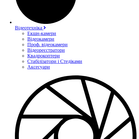
Відеотехніка
Екшн-камери
Відеокамери
Проф. відеокамери
Відеореєстратори
Квадрокоптери
Стабілізатори і Стедіками
Аксесуари