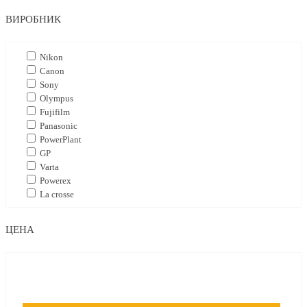
ВИРОБНИК
Nikon
Canon
Sony
Olympus
Fujifilm
Panasonic
PowerPlant
GP
Varta
Powerex
La crosse
ЦЕНА