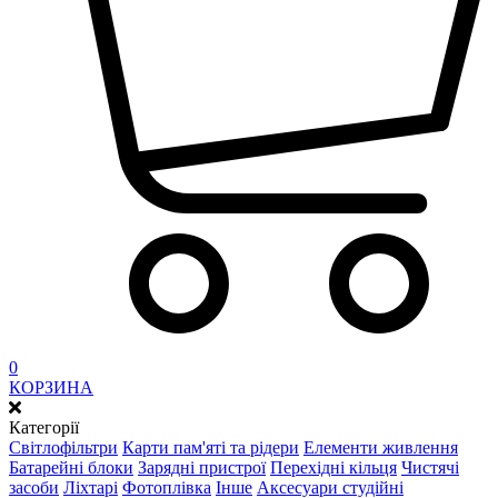
0
КОРЗИНА
Категорії
Світлофільтри
Карти пам'яті та рідери
Елементи живлення
Батарейні блоки
Зарядні пристрої
Перехідні кільця
Чистячі
засоби
Ліхтарі
Фотоплівка
Інше
Аксесуари студійні