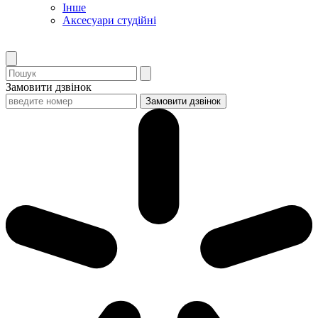
Інше
Аксесуари студійні
Замовити дзвінок