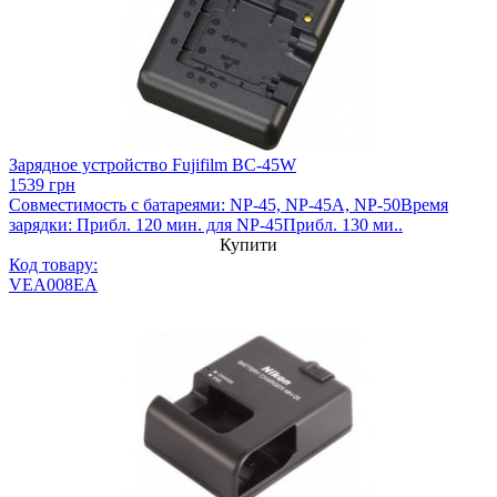
Зарядное устройство Fujifilm BC-45W
1539 грн
Совместимость с батареями: NP-45, NP-45A, NP-50Время
зарядки: Прибл. 120 мин. для NP-45Прибл. 130 ми..
Купити
Код товару:
VEA008EA