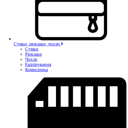
Сумки, рюкзаки, чохли
Сумки
Рюкзаки
Чохли
Екіпірування
Комисіонка