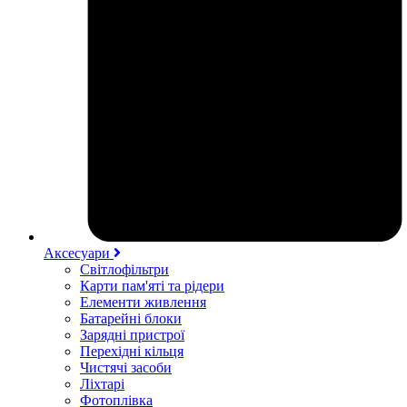
Аксесуари
Світлофільтри
Карти пам'яті та рідери
Елементи живлення
Батарейні блоки
Зарядні пристрої
Перехідні кільця
Чистячі засоби
Ліхтарі
Фотоплівка