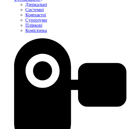
Дзеркальні
Системні
Компактні
Суперзуми
Плівкові
Комісіонка