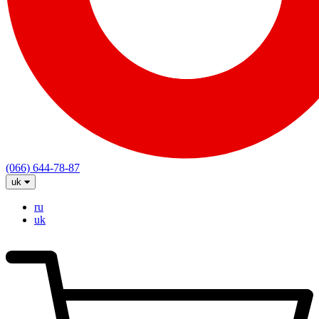
(066) 644-78-87
uk
ru
uk