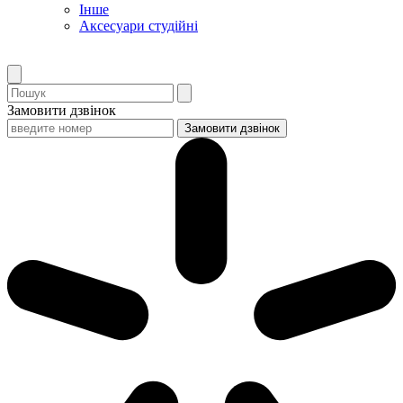
Інше
Аксесуари студійні
Замовити дзвінок