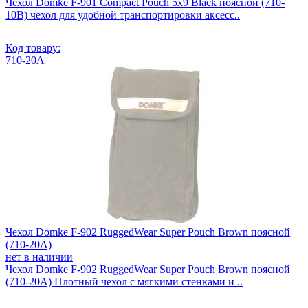
Чехол Domke F-901 Compact Pouch 5x9 Black поясной (710-
10B) чехол для удобной транспортировки аксесс..
Код товару:
710-20A
Чехол Domke F-902 RuggedWear Super Pouch Brown поясной
(710-20A)
нет в наличии
Чехол Domke F-902 RuggedWear Super Pouch Brown поясной
(710-20A) Плотный чехол с мягкими стенками и ..