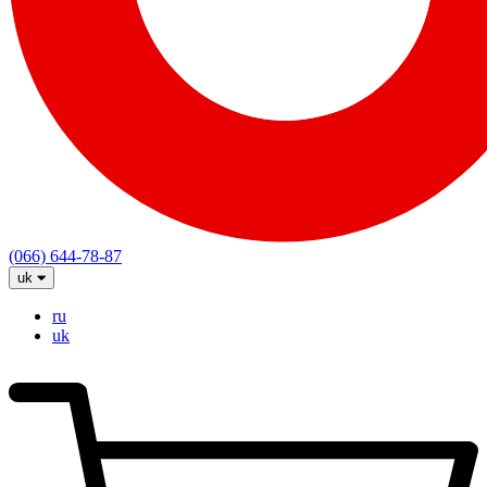
(066) 644-78-87
uk
ru
uk