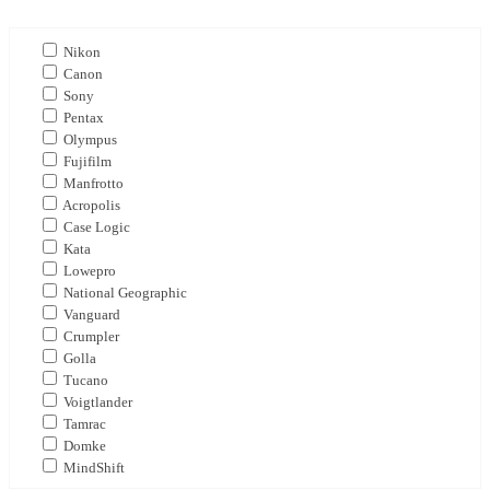
Nikon
Canon
Sony
Pentax
Olympus
Fujifilm
Manfrotto
Acropolis
Case Logic
Kata
Lowepro
National Geographic
Vanguard
Crumpler
Golla
Tucano
Voigtlander
Tamrac
Domke
MindShift