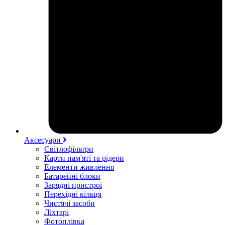
Аксесуари
Світлофільтри
Карти пам'яті та рідери
Елементи живлення
Батарейні блоки
Зарядні пристрої
Перехідні кільця
Чистячі засоби
Ліхтарі
Фотоплівка