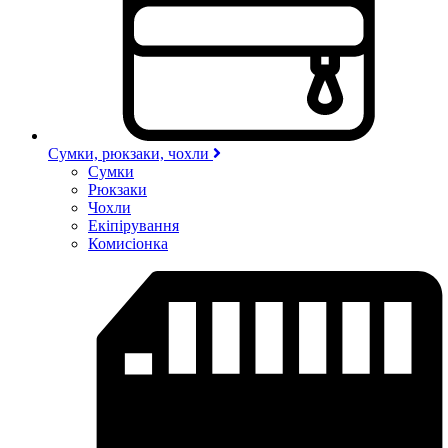
Сумки, рюкзаки, чохли
Сумки
Рюкзаки
Чохли
Екіпірування
Комисіонка