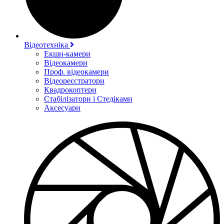
Відеотехніка
Екшн-камери
Відеокамери
Проф. відеокамери
Відеореєстратори
Квадрокоптери
Стабілізатори і Стедіками
Аксесуари