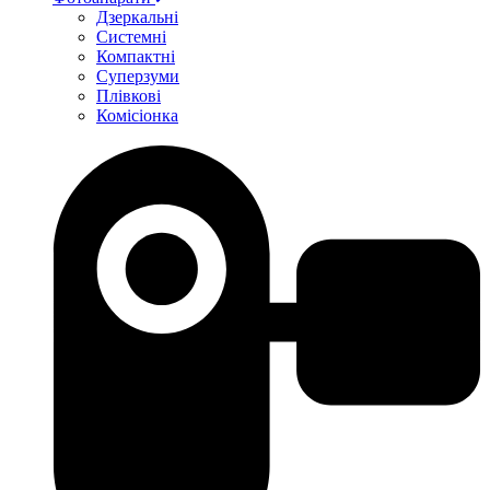
Дзеркальні
Системні
Компактні
Суперзуми
Плівкові
Комісіонка