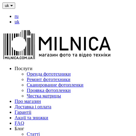
uk
ru
uk
Послуги
Оренда фототехники
Ремонт фототехники
Сканирование фотопленки
Проявка фотопленки
Чистка матрицы
Про магазин
Доставка і оплата
Гарантіі
Акції та знижки
FAQ
Блог
Статті