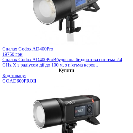
Спалах Godox AD400Pro
19750 грн
Спалах Godox AD400ProВбудована бездротова система 2.4
GHz Х з радіусом дії до 100 м, з п'ятьма керов..
Купити
Код товару:
GOAD600PROII