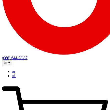
(066) 644-78-87
uk
ru
uk