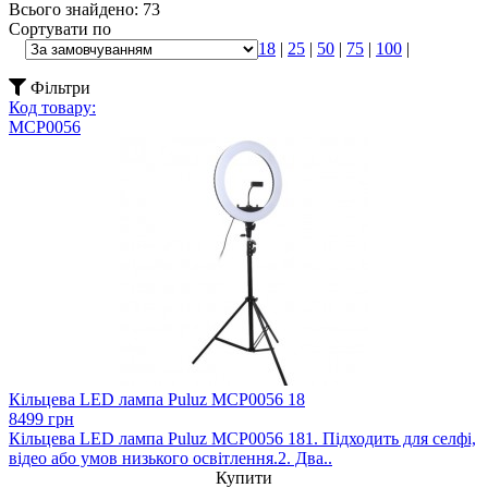
Всього знайдено: 73
Сортувати по
18
|
25
|
50
|
75
|
100
|
Фільтри
Код товару:
MCP0056
Кільцева LED лампа Puluz MCP0056 18
8499 грн
Кільцева LED лампа Puluz MCP0056 181. Підходить для селфі,
відео або умов низького освітлення.2. Два..
Купити