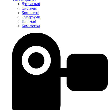
Дзеркальні
Системні
Компактні
Суперзуми
Плівкові
Комісіонка