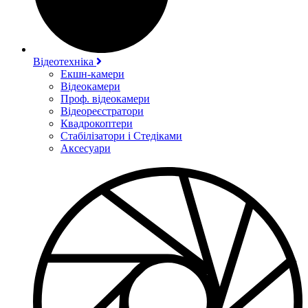
Відеотехніка
Екшн-камери
Відеокамери
Проф. відеокамери
Відеореєстратори
Квадрокоптери
Стабілізатори і Стедіками
Аксесуари