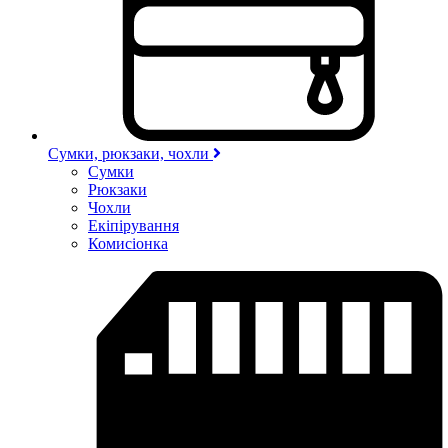
Сумки, рюкзаки, чохли
Сумки
Рюкзаки
Чохли
Екіпірування
Комисіонка