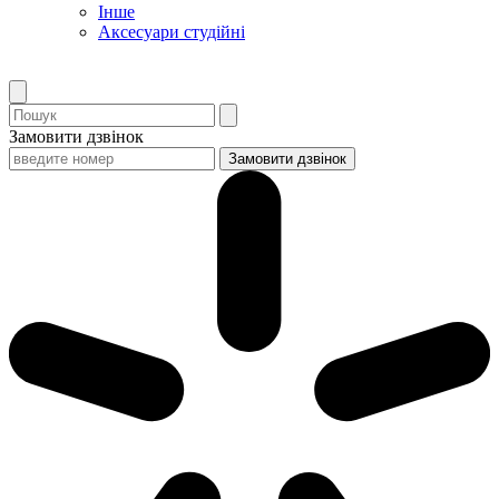
Інше
Аксесуари студійні
Замовити дзвінок