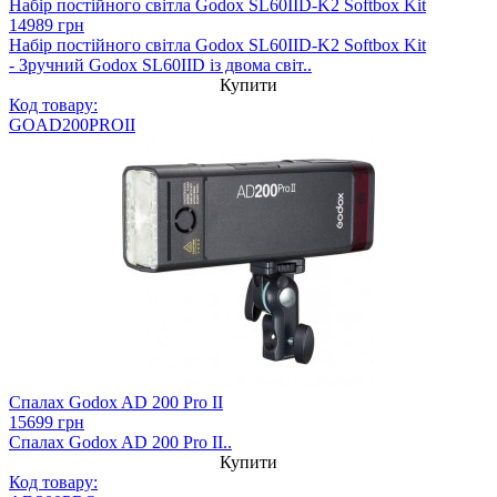
Набір постійного світла Godox SL60IID-K2 Softbox Kit
14989 грн
Набір постійного світла Godox SL60IID-K2 Softbox Kit
- Зручний Godox SL60IID із двома світ..
Купити
Код товару:
GOAD200PROII
Спалах Godox AD 200 Pro II
15699 грн
Спалах Godox AD 200 Pro II..
Купити
Код товару: