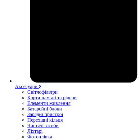
Аксесуари
Світлофільтри
Карти пам'яті та рідери
Елементи живлення
Батарейні блоки
Зарядні пристрої
Перехідні кільця
Чистячі засоби
Ліхтарі
Фотоплівка