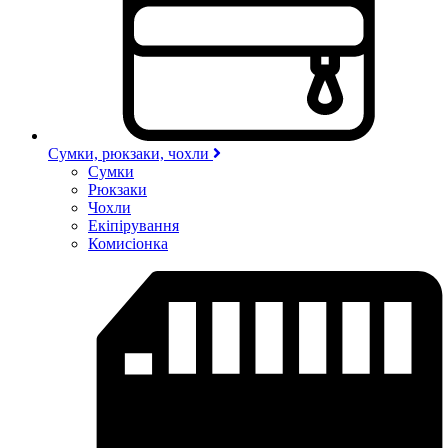
Сумки, рюкзаки, чохли
Сумки
Рюкзаки
Чохли
Екіпірування
Комисіонка