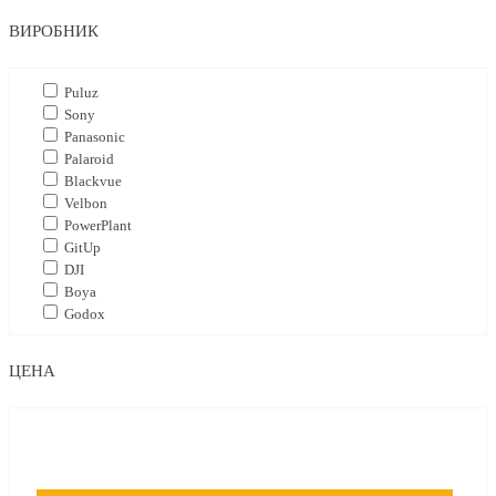
ВИРОБНИК
Puluz
Sony
Panasonic
Palaroid
Blackvue
Velbon
PowerPlant
GitUp
DJI
Boya
Godox
ЦЕНА