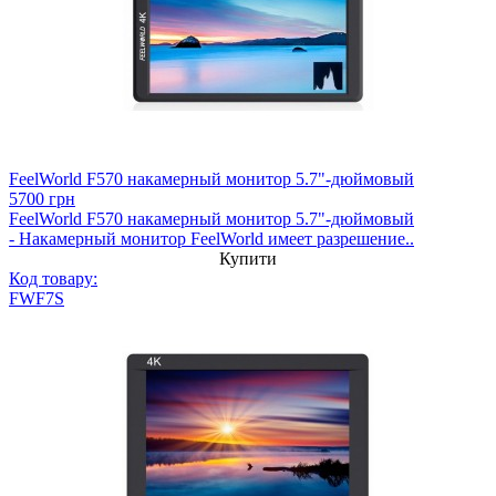
FeelWorld F570 накамерный монитор 5.7"-дюймовый
5700 грн
FeelWorld F570 накамерный монитор 5.7"-дюймовый
- Накамерный монитор FeelWorld имеет разрешение..
Купити
Код товару:
FWF7S