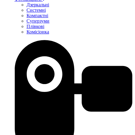
Дзеркальні
Системні
Компактні
Суперзуми
Плівкові
Комісіонка