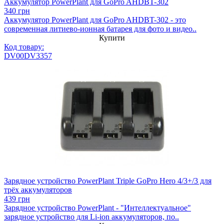
Аккумулятор PowerPlant для GoPro AHDBT-302
340 грн
Аккумулятор PowerPlant для GoPro AHDBT-302 - это
современная литиево-ионная батарея для фото и видео..
Купити
Код товару:
DV00DV3357
Зарядное устройство PowerPlant Triple GoPro Hero 4/3+/3 для
трёх аккумуляторов
439 грн
Зарядное устройство PowerPlant - "Интеллектуальное"
зарядное устройство для Li-ion аккумуляторов, по..