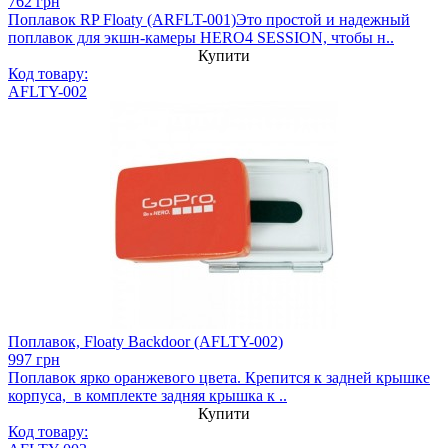
762 грн
Поплавок RP Floaty (ARFLT-001)Это простой и надежный
поплавок для экшн-камеры HERO4 SESSION, чтобы н..
Купити
Код товару:
AFLTY-002
Поплавок, Floaty Backdoor (AFLTY-002)
997 грн
Поплавок ярко оранжевого цвета. Крепится к задней крышке
корпуса, в комплекте задняя крышка к ..
Купити
Код товару: