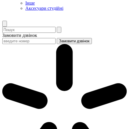
Інше
Аксесуари студійні
Замовити дзвінок