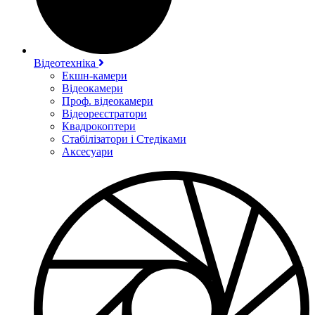
Відеотехніка
Екшн-камери
Відеокамери
Проф. відеокамери
Відеореєстратори
Квадрокоптери
Стабілізатори і Стедіками
Аксесуари