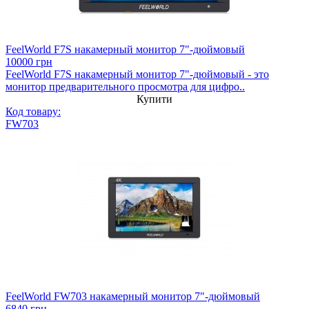
FeelWorld F7S накамерный монитор 7"-дюймовый
10000 грн
FeelWorld F7S накамерный монитор 7"-дюймовый - это
монитор предварительного просмотра для цифро..
Купити
Код товару:
FW703
FeelWorld FW703 накамерный монитор 7"-дюймовый
6840 грн