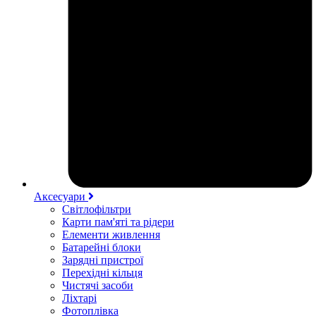
Аксесуари
Світлофільтри
Карти пам'яті та рідери
Елементи живлення
Батарейні блоки
Зарядні пристрої
Перехідні кільця
Чистячі засоби
Ліхтарі
Фотоплівка