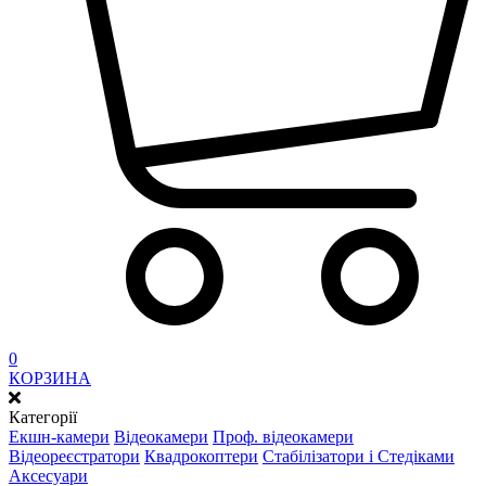
0
КОРЗИНА
Категорії
Екшн-камери
Відеокамери
Проф. відеокамери
Відеореєстратори
Квадрокоптери
Стабілізатори і Стедіками
Аксесуари