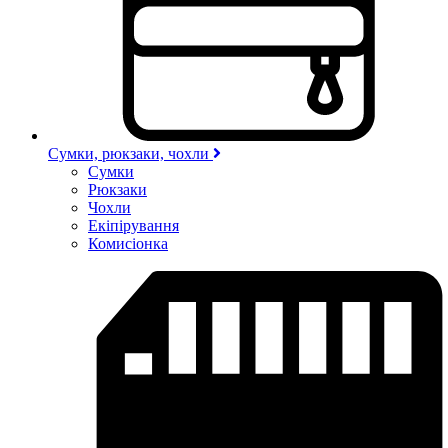
Сумки, рюкзаки, чохли
Сумки
Рюкзаки
Чохли
Екіпірування
Комисіонка