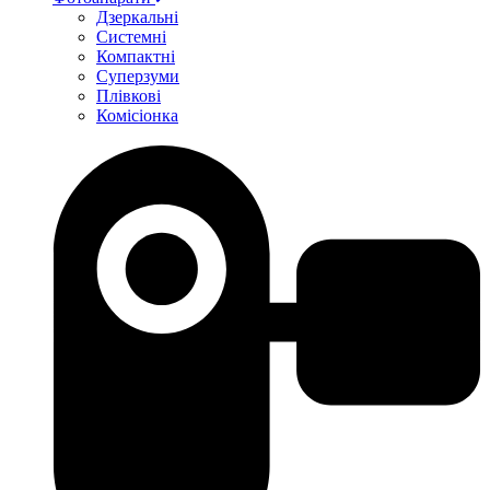
Дзеркальні
Системні
Компактні
Суперзуми
Плівкові
Комісіонка