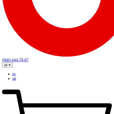
(066) 644-78-87
uk
ru
uk