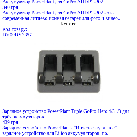
Аккумулятор PowerPlant для GoPro AHDBT-302
340 грн
Аккумулятор PowerPlant для GoPro AHDBT-302 - это
современная литиево-ионная батарея для фото и видео..
Купити
Код товару:
DV00DV3357
Зарядное устройство PowerPlant Triple GoPro Hero 4/3+/3 для
трёх аккумуляторов
439 грн
Зарядное устройство PowerPlant - "Интеллектуальное"
зарядное устройство для Li-ion аккумуляторов, по..