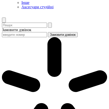
Інше
Аксесуари студійні
Замовити дзвінок