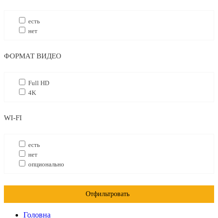
есть
нет
ФОРМАТ ВИДЕО
Full HD
4K
WI-FI
есть
нет
опционально
Отфильтровать
Головна