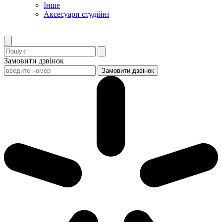
Інше
Аксесуари студійні
Замовити дзвінок