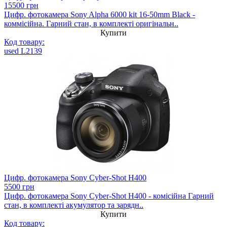
15500 грн
Цифр. фотокамера Sony Alpha 6000 kit 16-50mm Black -
коммісійна. Гарний стан, в комплекті оригінальн..
Купити
Код товару:
used L2139
Цифр. фотокамера Sony Cyber-Shot H400
5500 грн
Цифр. фотокамера Sony Cyber-Shot H400 - комісійна Гарний
стан, в комплекті акумулятор та зарядн..
Купити
Код товару: