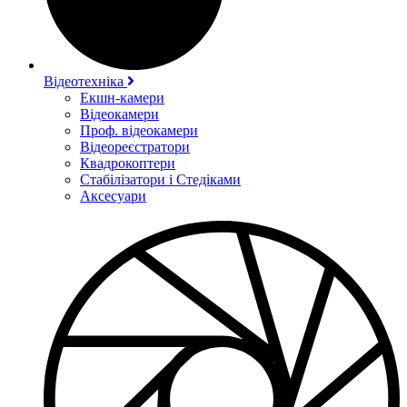
Відеотехніка
Екшн-камери
Відеокамери
Проф. відеокамери
Відеореєстратори
Квадрокоптери
Стабілізатори і Стедіками
Аксесуари