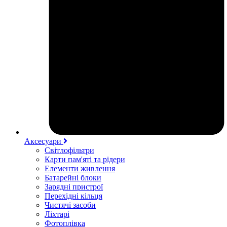
Аксесуари
Світлофільтри
Карти пам'яті та рідери
Елементи живлення
Батарейні блоки
Зарядні пристрої
Перехідні кільця
Чистячі засоби
Ліхтарі
Фотоплівка