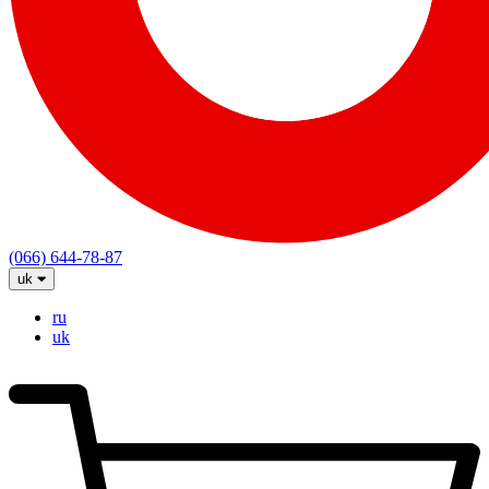
(066) 644-78-87
uk
ru
uk