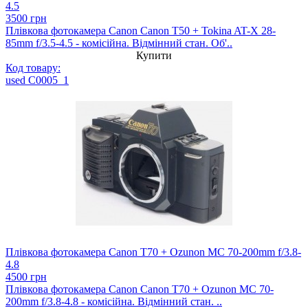
4.5
3500 грн
Плівкова фотокамера Canon Canon T50 + Tokina AT-X 28-
85mm f/3.5-4.5 - комісійна. Відмінний стан. Об'..
Купити
Код товару:
used C0005_1
Плівкова фотокамера Canon T70 + Ozunon MC 70-200mm f/3.8-
4.8
4500 грн
Плівкова фотокамера Canon Canon T70 + Ozunon MC 70-
200mm f/3.8-4.8 - комісійна. Відмінний стан. ..