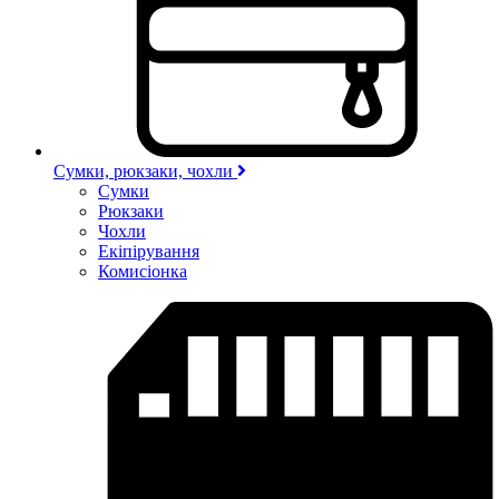
Сумки, рюкзаки, чохли
Сумки
Рюкзаки
Чохли
Екіпірування
Комисіонка