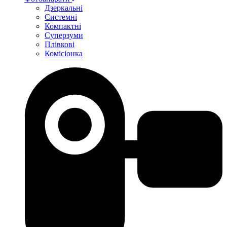
Дзеркальні
Системні
Компактні
Суперзуми
Плівкові
Комісіонка