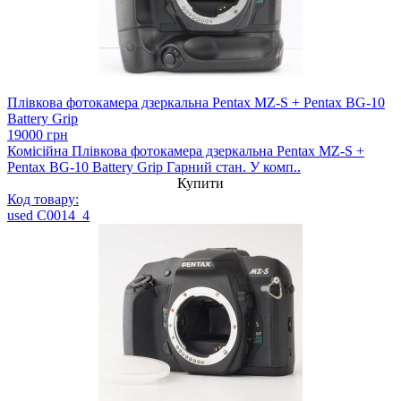
Плівкова фотокамера дзеркальна Pentax MZ-S + Pentax BG-10
Battery Grip
19000 грн
Комісійна Плівкова фотокамера дзеркальна Pentax MZ-S +
Pentax BG-10 Battery Grip Гарний стан. У комп..
Купити
Код товару:
used C0014_4