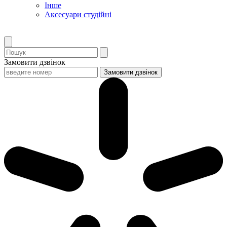
Інше
Аксесуари студійні
Замовити дзвінок