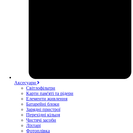
Аксесуари
Світлофільтри
Карти пам'яті та рідери
Елементи живлення
Батарейні блоки
Зарядні пристрої
Перехідні кільця
Чистячі засоби
Ліхтарі
Фотоплівка