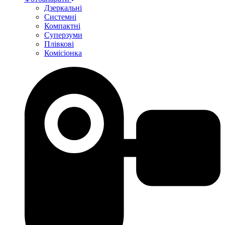
Дзеркальні
Системні
Компактні
Суперзуми
Плівкові
Комісіонка