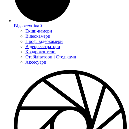
Відеотехніка
Екшн-камери
Відеокамери
Проф. відеокамери
Відеореєстратори
Квадрокоптери
Стабілізатори і Стедіками
Аксесуари