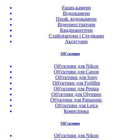
Екшн-камери
Відеокамери
Проф. відеокамери
Відеореєстратори
Квадрокоптери
Стабілізатори і Стедіками
Аксесуари
Об'єктиви
Об'єктиви для Nikon
Об'єктиви для Canon
Об'єктиви для Sony
Об'єктиви для Fujifilm
Об'єктиви для Pentax
Об'єктиви для Olympus
Об'єктиви для Panasonic
Об'єктиви для Leica
Комисіонка
Об'єктиви
Об'єктиви для Nikon