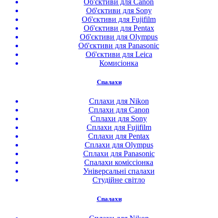
Об'єктиви для Canon
Об'єктиви для Sony
Об'єктиви для Fujifilm
Об'єктиви для Pentax
Об'єктиви для Olympus
Об'єктиви для Panasonic
Об'єктиви для Leica
Комисіонка
Спалахи
Сплахи для Nikon
Сплахи для Canon
Сплахи для Sony
Сплахи для Fujifilm
Сплахи для Pentax
Сплахи для Olympus
Сплахи для Panasonic
Спалахи коміссіонка
Універсальні спалахи
Студійне світло
Спалахи