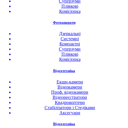
Суперзуми
Плівкові
Комісіонка
Фотоапарати
Дзеркальні
Системні
Компактні
Суперзуми
Плівкові
Комісіонка
Відеотехніка
Екшн-камери
Відеокамери
Проф. відеокамери
Відеореєстратори
Квадрокоптери
Стабілізатори і Стедіками
Аксесуари
Відеотехніка