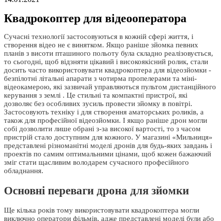
Квадрокоптер для відеооператора
Сучасні технології застосовуються в кожній сфері життя, і
створення відео не є винятком. Якщо раніше зйомка певних
планів з висоти пташиного польоту була складно реалізовується,
то сьогодні, щоб відзняти цікавий і високоякісний ролик, стали
досить часто використовувати квадрокоптера для відеозйомки -
безпілотні літальні апарати з чотирма пропелерами та міні-
відеокамерою, які зазвичай управляються пультом дистанційного
керування з землі . Це стильні та компактні пристрої, які
дозволяє без особливих зусиль провести зйомку в повітрі.
Застосовують техніку і для створення аматорських роликів, а
також для професійної відеозйомки. І якщо раніше дрон могли
собі дозволити лише обрані з-за високої вартості, то з часом
пристрій стало доступним для кожного. У магазині «Мильниця»
представлені різноманітні моделі дронів для будь-яких завдань і
проектів по самим оптимальними цінами, щоб кожен бажаючий
зміг стати щасливим володарем сучасного професійного
обладнання.
Основні переваги дрона для зйомки
Ще кілька років тому використовувати квадрокоптера могли
виключно оператори фільмів, адже представлені моделі були або