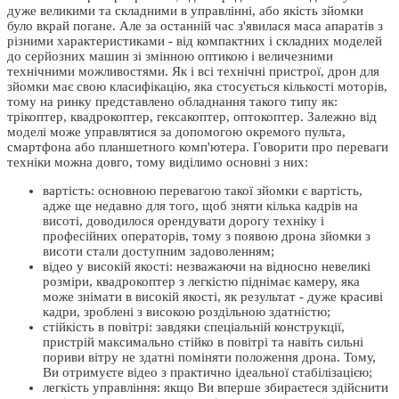
дуже великими та складними в управлінні, або якість зйомки
було вкрай погане. Але за останній час з'явилася маса апаратів з
різними характеристиками - від компактних і складних моделей
до серйозних машин зі змінною оптикою і величезними
технічними можливостями. Як і всі технічні пристрої, дрон для
зйомки має свою класифікацію, яка стосується кількості моторів,
тому на ринку представлено обладнання такого типу як:
трікоптер, квадрокоптер, гексакоптер, оптокоптер. Залежно від
моделі може управлятися за допомогою окремого пульта,
смартфона або планшетного комп'ютера. Говорити про переваги
техніки можна довго, тому виділимо основні з них:
вартість: основною перевагою такої зйомки є вартість,
адже ще недавно для того, щоб зняти кілька кадрів на
висоті, доводилося орендувати дорогу техніку і
професійних операторів, тому з появою дрона зйомки з
висоти стали доступним задоволенням;
відео у високій якості: незважаючи на відносно невеликі
розміри, квадрокоптер з легкістю піднімає камеру, яка
може знімати в високій якості, як результат - дуже красиві
кадри, зроблені з високою роздільною здатністю;
стійкість в повітрі: завдяки спеціальній конструкції,
пристрій максимально стійко в повітрі та навіть сильні
пориви вітру не здатні поміняти положення дрона. Тому,
Ви отримуєте відео з практично ідеальної стабілізацією;
легкість управління: якщо Ви вперше збираєтеся здійснити