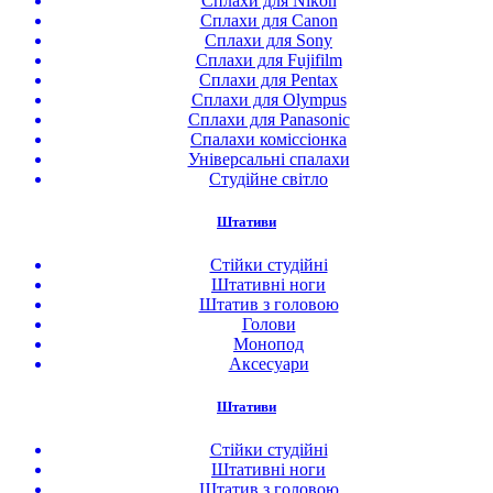
Сплахи для Nikon
Сплахи для Canon
Сплахи для Sony
Сплахи для Fujifilm
Сплахи для Pentax
Сплахи для Olympus
Сплахи для Panasonic
Спалахи коміссіонка
Універсальні спалахи
Студійне світло
Штативи
Стійки студійні
Штативні ноги
Штатив з головою
Голови
Монопод
Аксесуари
Штативи
Стійки студійні
Штативні ноги
Штатив з головою