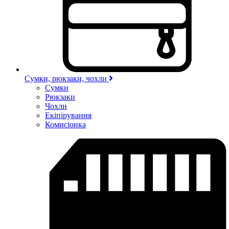
Сумки, рюкзаки, чохли
Сумки
Рюкзаки
Чохли
Екіпірування
Комисіонка