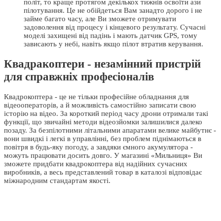
політ, то краще протягом декількох тижнів освоїти ази
пілотування. Це не обійдеться Вам занадто дорого і не
займе багато часу, але Ви зможете отримувати
задоволення від процесу і кінцевого результату. Сучасні
моделі захищені від падінь і мають датчик GPS, тому
зависають у небі, навіть якщо пілот втратив керування.
Квадракоптери - незамінний пристрій
для справжніх професіоналів
Квадрокоптера - це не тільки професійне обладнання для
відеооператорів, а й можливість самостійно записати свою
історію на відео. За короткий період часу дрони отримали такі
функції, що звичайні методи відеозйомки залишилися далеко
позаду. За безпілотними літальними апаратами велике майбутнє -
вони швидкі і легкі в управлінні, без проблем піднімаються в
повітря в будь-яку погоду, а завдяки ємного акумулятора -
можуть працювати досить довго. У магазині «Мильниця» Ви
зможете придбати квадрокоптера від надійних сучасних
виробників, а весь представлений товар в каталозі відповідає
міжнародним стандартам якості.