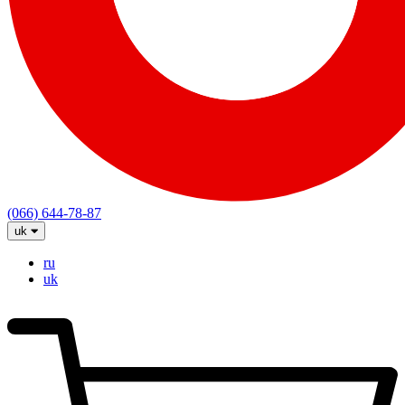
(066) 644-78-87
uk
ru
uk