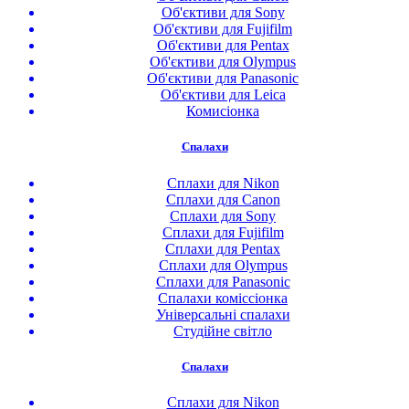
Об'єктиви для Sony
Об'єктиви для Fujifilm
Об'єктиви для Pentax
Об'єктиви для Olympus
Об'єктиви для Panasonic
Об'єктиви для Leica
Комисіонка
Спалахи
Сплахи для Nikon
Сплахи для Canon
Сплахи для Sony
Сплахи для Fujifilm
Сплахи для Pentax
Сплахи для Olympus
Сплахи для Panasonic
Спалахи коміссіонка
Універсальні спалахи
Студійне світло
Спалахи
Сплахи для Nikon