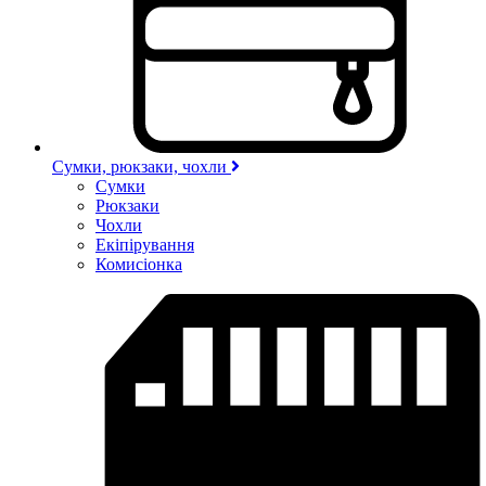
Сумки, рюкзаки, чохли
Сумки
Рюкзаки
Чохли
Екіпірування
Комисіонка