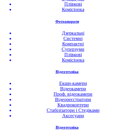
Плівкові
Комісіонка
Фотоапарати
Дзеркальні
Системні
Компактні
Суперзуми
Плівкові
Комісіонка
Відеотехніка
Екшн-камери
Відеокамери
Проф. відеокамери
Відеореєстратори
Квадрокоптери
Стабілізатори і Стедіками
Аксесуари
Відеотехніка