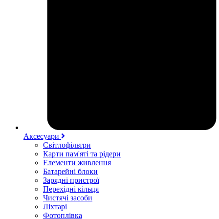
Аксесуари
Світлофільтри
Карти пам'яті та рідери
Елементи живлення
Батарейні блоки
Зарядні пристрої
Перехідні кільця
Чистячі засоби
Ліхтарі
Фотоплівка