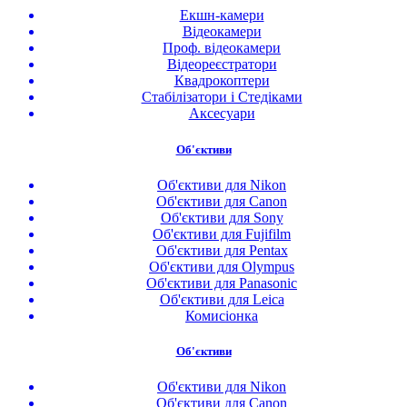
Екшн-камери
Відеокамери
Проф. відеокамери
Відеореєстратори
Квадрокоптери
Стабілізатори і Стедіками
Аксесуари
Об'єктиви
Об'єктиви для Nikon
Об'єктиви для Canon
Об'єктиви для Sony
Об'єктиви для Fujifilm
Об'єктиви для Pentax
Об'єктиви для Olympus
Об'єктиви для Panasonic
Об'єктиви для Leica
Комисіонка
Об'єктиви
Об'єктиви для Nikon
Об'єктиви для Canon