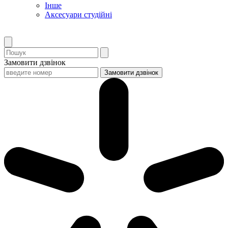
Інше
Аксесуари студійні
Замовити дзвінок