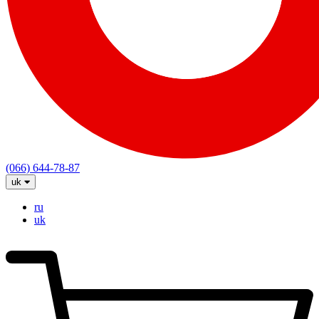
(066) 644-78-87
uk
ru
uk