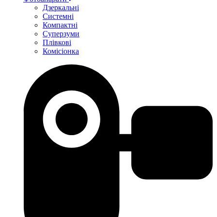
Дзеркальні
Системні
Компактні
Суперзуми
Плівкові
Комісіонка