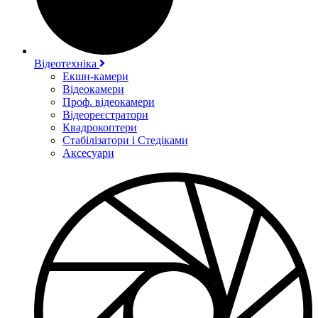
Відеотехніка
Екшн-камери
Відеокамери
Проф. відеокамери
Відеореєстратори
Квадрокоптери
Стабілізатори і Стедіками
Аксесуари